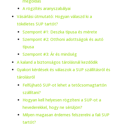
megoldás
A rögzítés aranyszabályai
Vásárlási útmutató: Hogyan válaszd ki a
tökéletes SUP tartót?
Szempont #1: Deszka típusa és mérete
Szempont #2: Otthoni adottságok és autó
típusa
Szempont #3: Ár és minőség
A kaland a biztonságos tárolásnál kezdődik
Gyakori kérdések és válaszok a SUP szállításról és
tárolásról
Felfújható SUP-ot lehet a tetőcsomagtartón
szállítani?
Hogyan kell helyesen rögzíteni a SUP-ot a
hevederekkel, hogy ne sérüljön?
Milyen magasan érdemes felszerelni a fali SUP
tartót?