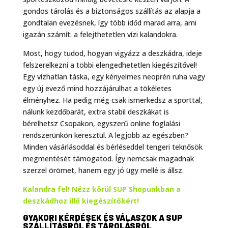
gondos tárolás és a biztonságos szállítás az alapja a
gondtalan evezésnek, így több időd marad arra, ami
igazán számít: a felejthetetlen vízi kalandokra.
Most, hogy tudod, hogyan vigyázz a deszkádra, ideje
felszerelkezni a többi elengedhetetlen kiegészítővel!
Egy vízhatlan táska, egy kényelmes neoprén ruha vagy
egy új evező mind hozzájárulhat a tökéletes
élményhez. Ha pedig még csak ismerkedsz a sporttal,
nálunk kezdőbarát, extra stabil deszkákat is
bérelhetsz Csopakon, egyszerű online foglalási
rendszerünkön keresztül. A legjobb az egészben?
Minden vásárlásoddal és bérléseddel tengeri teknősök
megmentését támogatod. Így nemcsak magadnak
szerzel örömet, hanem egy jó ügy mellé is állsz.
Kalandra fel! Nézz körül SUP Shopunkban a
deszkádhoz illő kiegészítőkért!
GYAKORI KÉRDÉSEK ÉS VÁLASZOK A SUP
SZÁLLÍTÁSRÓL ÉS TÁROLÁSRÓL