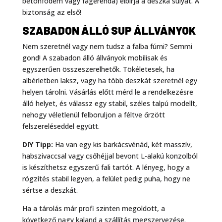
betonfödém vagy fagerenda) elbírja a deszka súlyát. A
biztonság az első!
SZABADON ÁLLÓ SUP ÁLLVÁNYOK
Nem szeretnél vagy nem tudsz a falba fúrni? Semmi
gond! A szabadon álló állványok mobilisak és
egyszerűen összeszerelhetők. Tökéletesek, ha
albérletben laksz, vagy ha több deszkát szeretnél egy
helyen tárolni. Vásárlás előtt mérd le a rendelkezésre
álló helyet, és válassz egy stabil, széles talpú modellt,
nehogy véletlenül felboruljon a féltve őrzött
felszereléseddel együtt.
DIY Tipp:
Ha van egy kis barkácsvénád, két masszív,
habszivaccsal vagy csőhéjjal bevont L-alakú konzolból
is készíthetsz egyszerű fali tartót. A lényeg, hogy a
rögzítés stabil legyen, a felület pedig puha, hogy ne
sértse a deszkát.
Ha a tárolás már profi szinten megoldott, a
következő nagy kaland a szállítás megszervezése.