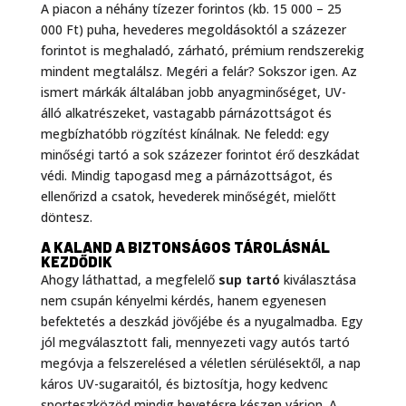
A piacon a néhány tízezer forintos (kb. 15 000 – 25
000 Ft) puha, hevederes megoldásoktól a százezer
forintot is meghaladó, zárható, prémium rendszerekig
mindent megtalálsz. Megéri a felár? Sokszor igen. Az
ismert márkák általában jobb anyagminőséget, UV-
álló alkatrészeket, vastagabb párnázottságot és
megbízhatóbb rögzítést kínálnak. Ne feledd: egy
minőségi tartó a sok százezer forintot érő deszkádat
védi. Mindig tapogasd meg a párnázottságot, és
ellenőrizd a csatok, hevederek minőségét, mielőtt
döntesz.
A KALAND A BIZTONSÁGOS TÁROLÁSNÁL
KEZDŐDIK
Ahogy láthattad, a megfelelő
sup tartó
kiválasztása
nem csupán kényelmi kérdés, hanem egyenesen
befektetés a deszkád jövőjébe és a nyugalmadba. Egy
jól megválasztott fali, mennyezeti vagy autós tartó
megóvja a felszerelésed a véletlen sérülésektől, a nap
káros UV-sugaraitól, és biztosítja, hogy kedvenc
sporteszközöd mindig bevetésre készen várjon. A