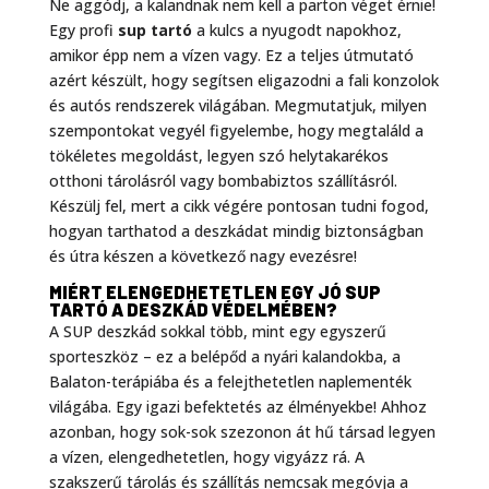
Ne aggódj, a kalandnak nem kell a parton véget érnie!
Egy profi
sup tartó
a kulcs a nyugodt napokhoz,
amikor épp nem a vízen vagy. Ez a teljes útmutató
azért készült, hogy segítsen eligazodni a fali konzolok
és autós rendszerek világában. Megmutatjuk, milyen
szempontokat vegyél figyelembe, hogy megtaláld a
tökéletes megoldást, legyen szó helytakarékos
otthoni tárolásról vagy bombabiztos szállításról.
Készülj fel, mert a cikk végére pontosan tudni fogod,
hogyan tarthatod a deszkádat mindig biztonságban
és útra készen a következő nagy evezésre!
MIÉRT ELENGEDHETETLEN EGY JÓ SUP
TARTÓ A DESZKÁD VÉDELMÉBEN?
A SUP deszkád sokkal több, mint egy egyszerű
sporteszköz – ez a belépőd a nyári kalandokba, a
Balaton-terápiába és a felejthetetlen naplementék
világába. Egy igazi befektetés az élményekbe! Ahhoz
azonban, hogy sok-sok szezonon át hű társad legyen
a vízen, elengedhetetlen, hogy vigyázz rá. A
szakszerű tárolás és szállítás nemcsak megóvja a