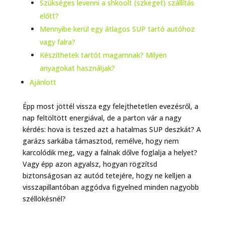
Szükséges levenni a shkoolt (szkeget) szállítás
előtt?
Mennyibe kerül egy átlagos SUP tartó autóhoz
vagy falra?
Készíthetek tartót magamnak? Milyen
anyagokat használjak?
Ajánlott
Épp most jöttél vissza egy felejthetetlen evezésről, a
nap feltöltött energiával, de a parton vár a nagy
kérdés: hova is teszed azt a hatalmas SUP deszkát? A
garázs sarkába támasztod, remélve, hogy nem
karcolódik meg, vagy a falnak dőlve foglalja a helyet?
Vagy épp azon agyalsz, hogyan rögzítsd
biztonságosan az autód tetejére, hogy ne kelljen a
visszapillantóban aggódva figyelned minden nagyobb
széllökésnél?