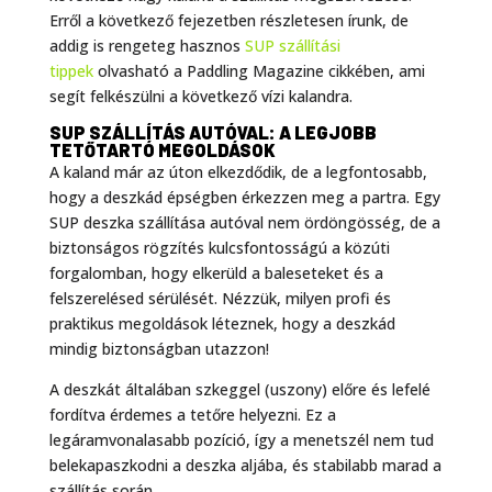
Erről a következő fejezetben részletesen írunk, de
addig is rengeteg hasznos
SUP szállítási
tippek
olvasható a Paddling Magazine cikkében, ami
segít felkészülni a következő vízi kalandra.
SUP SZÁLLÍTÁS AUTÓVAL: A LEGJOBB
TETŐTARTÓ MEGOLDÁSOK
A kaland már az úton elkezdődik, de a legfontosabb,
hogy a deszkád épségben érkezzen meg a partra. Egy
SUP deszka szállítása autóval nem ördöngösség, de a
biztonságos rögzítés kulcsfontosságú a közúti
forgalomban, hogy elkerüld a baleseteket és a
felszerelésed sérülését. Nézzük, milyen profi és
praktikus megoldások léteznek, hogy a deszkád
mindig biztonságban utazzon!
A deszkát általában szkeggel (uszony) előre és lefelé
fordítva érdemes a tetőre helyezni. Ez a
legáramvonalasabb pozíció, így a menetszél nem tud
belekapaszkodni a deszka aljába, és stabilabb marad a
szállítás során.