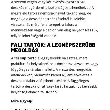
A szezon végén vagy két evezés között a SUP
deszkád megérdemli a biztonságos pihenőhelyet! A
megfelelő tárolás nemcsak helyet takarít meg, de
megóvja a deszkádat a sérülésektől is. Mielőtt
választanál, mérd fel a terepet: a falon, a
mennyezeten vagy a padlón van elég helyed? Nézzük,
milyen lehetőségeid vannak!
FALI TARTÓK: A LEGNÉPSZERŰBB
MEGOLDÁS
A fali
sup tartó
a leggyakoribb választás, mert
praktikus és helytakarékos. Dönthetsz vízszintes vagy
függőleges tárolás mellett. A vízszintes megoldás
általában két, párnázott karból áll, ami tökéletes a
deszka oldalán való pihentetésére. A függőleges
tartók a deszka orrát vagy farát tartják, így kevesebb
helyet foglalnak a fal síkjából.
Mire figyelj?