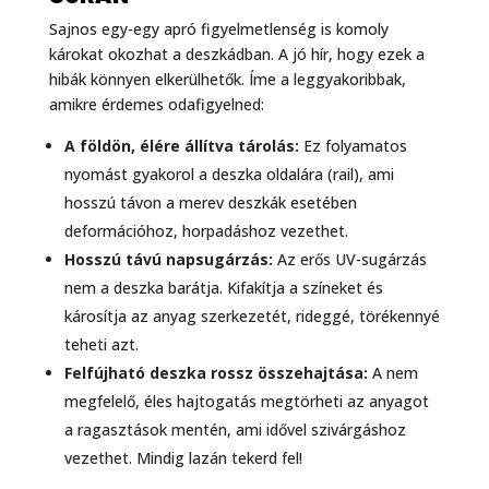
Sajnos egy-egy apró figyelmetlenség is komoly
károkat okozhat a deszkádban. A jó hír, hogy ezek a
hibák könnyen elkerülhetők. Íme a leggyakoribbak,
amikre érdemes odafigyelned:
A földön, élére állítva tárolás:
Ez folyamatos
nyomást gyakorol a deszka oldalára (rail), ami
hosszú távon a merev deszkák esetében
deformációhoz, horpadáshoz vezethet.
Hosszú távú napsugárzás:
Az erős UV-sugárzás
nem a deszka barátja. Kifakítja a színeket és
károsítja az anyag szerkezetét, rideggé, törékennyé
teheti azt.
Felfújható deszka rossz összehajtása:
A nem
megfelelő, éles hajtogatás megtörheti az anyagot
a ragasztások mentén, ami idővel szivárgáshoz
vezethet. Mindig lazán tekerd fel!