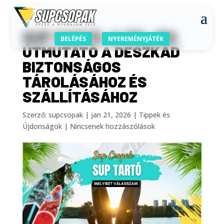
SUP TARTÓ: A TELJES
BELÉPÉS
NYEREMÉNYJÁTÉK
ÚTMUTATÓ A DESZKÁD
BIZTONSÁGOS
TÁROLÁSÁHOZ ÉS
SZÁLLÍTÁSÁHOZ
Szerző:
supcsopak
|
jan 21, 2026
|
Tippek és
Újdonságok
|
Nincsenek hozzászólások