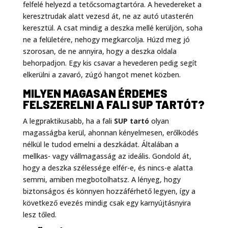
felfelé helyezd a tetőcsomagtartóra. A hevedereket a
keresztrudak alatt vezesd át, ne az autó utasterén
keresztül. A csat mindig a deszka mellé kerüljön, soha
ne a felületére, nehogy megkarcolja. Húzd meg jó
szorosan, de ne annyira, hogy a deszka oldala
behorpadjon. Egy kis csavar a hevederen pedig segít
elkerülni a zavaró, zúgó hangot menet közben.
MILYEN MAGASAN ÉRDEMES
FELSZERELNI A FALI SUP TARTÓT?
A legpraktikusabb, ha a fali
SUP tartó
olyan
magasságba kerül, ahonnan kényelmesen, erőlködés
nélkül le tudod emelni a deszkádat. Általában a
mellkas- vagy vállmagasság az ideális. Gondold át,
hogy a deszka szélessége elfér-e, és nincs-e alatta
semmi, amiben megbotolhatsz. A lényeg, hogy
biztonságos és könnyen hozzáférhető legyen, így a
következő evezés mindig csak egy karnyújtásnyira
lesz tőled.