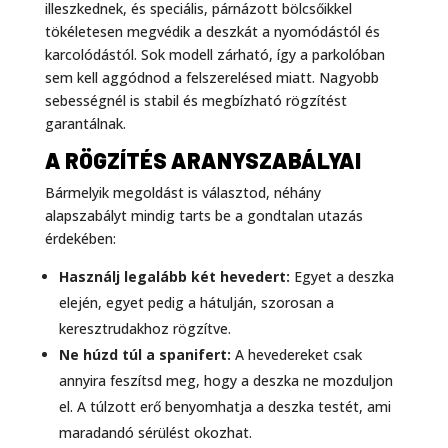
illeszkednek, és speciális, párnázott bölcsőikkel
tökéletesen megvédik a deszkát a nyomódástól és
karcolódástól. Sok modell zárható, így a parkolóban
sem kell aggódnod a felszerelésed miatt. Nagyobb
sebességnél is stabil és megbízható rögzítést
garantálnak.
A RÖGZÍTÉS ARANYSZABÁLYAI
Bármelyik megoldást is választod, néhány
alapszabályt mindig tarts be a gondtalan utazás
érdekében:
Használj legalább két hevedert:
Egyet a deszka
elején, egyet pedig a hátulján, szorosan a
keresztrudakhoz rögzítve.
Ne húzd túl a spanifert:
A hevedereket csak
annyira feszítsd meg, hogy a deszka ne mozduljon
el. A túlzott erő benyomhatja a deszka testét, ami
maradandó sérülést okozhat.