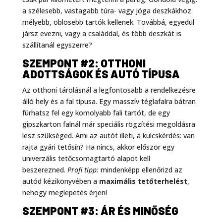
a szélesebb, vastagabb túra- vagy jóga deszkákhoz
mélyebb, öblösebb tartók kellenek. Továbbá, egyedül
jársz evezni, vagy a családdal, és több deszkát is
szállítanál egyszerre?
SZEMPONT #2: OTTHONI
ADOTTSÁGOK ÉS AUTÓ TÍPUSA
Az otthoni tárolásnál a legfontosabb a rendelkezésre
álló hely és a fal típusa. Egy masszív téglafalra bátran
fúrhatsz fel egy komolyabb fali tartót, de egy
gipszkarton falnál már speciális rögzítési megoldásra
lesz szükséged. Ami az autót illeti, a kulcskérdés: van
rajta gyári tetősín? Ha nincs, akkor először egy
univerzális tetőcsomagtartó alapot kell
beszerezned.
Profi tipp:
mindenképp ellenőrizd az
autód kézikönyvében a
maximális tetőterhelést
,
nehogy meglepetés érjen!
SZEMPONT #3: ÁR ÉS MINŐSÉG