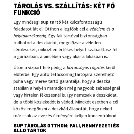
TÁROLÁS VS. SZÁLLÍTÁS: KÉT FŐ
FUNKCIÓ
Egy minőségi
sup tartó
két kulcsfontosságú
feladatot lát el. Otthon a legfőbb cél a
védelem és a
helytakarékosság
. Egy fali tartóval biztonságban
tudhatod a deszkádat, megelőzve a véletlen
sérüléseket, miközben értékes helyet szabadítasz fel
a garázsban, a pincében vagy akár a lakásban is.
Úton a vízpart felé pedig a
biztonságos rögzítés
kerül
előtérbe. Egy autó tetőcsomagtartójára szerelhető
puha vagy merev tartó garantálja, hogy a deszka
stabilan a helyén maradjon még nagyobb sebességnél
vagy hirtelen fékezésnél is. Így nemcsak a deszkádat,
de a többi közlekedőt is véded. Mindkét esetben a cél
közös: megőrizni a deszkád állapotát, hogy neked
már csak az evezés élményére kelljen koncentrálnod.
SUP TÁROLÁS OTTHON: FALI, MENNYEZETI ÉS
ÁLLÓ TARTÓK