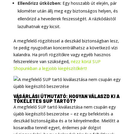
Ellenőrizz útközben:
Egy hosszabb út elején, pár
kilométer után állj meg egy biztonságos helyen, és
ellenőrizd a hevederek feszességét. A rázkódástól
lazulhatnak egy kicsit.
A megfelelő rögzítéssel a deszkád biztonságban lesz,
te pedig nyugodtan koncentrálhatsz a következő vízi
kalandra. Ha profi rögzítőkre vagy egyéb hasznos
felszerelésre van szükséged,
nézz körül SUP
Shopunkban a legjobb kiegészítőkért!
VÁSÁRLÁSI ÚTMUTATÓ: HOGYAN VÁLASZD KI A
TÖKÉLETES SUP TARTÓT?
A megfelelő SUP tartó kiválasztása nem csupán egy
újabb kiegészítő beszerzése – ez egy befektetés a
deszkád biztonságába és a te kényelmedbe. Mielőtt a
kosaradba tennél egyet, érdemes pár dolgot