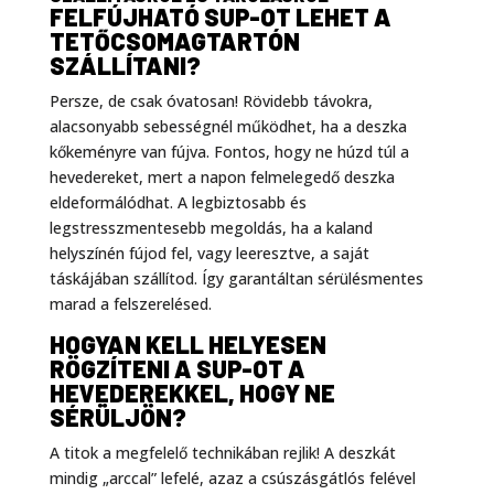
FELFÚJHATÓ SUP-OT LEHET A
TETŐCSOMAGTARTÓN
SZÁLLÍTANI?
Persze, de csak óvatosan! Rövidebb távokra,
alacsonyabb sebességnél működhet, ha a deszka
kőkeményre van fújva. Fontos, hogy ne húzd túl a
hevedereket, mert a napon felmelegedő deszka
eldeformálódhat. A legbiztosabb és
legstresszmentesebb megoldás, ha a kaland
helyszínén fújod fel, vagy leeresztve, a saját
táskájában szállítod. Így garantáltan sérülésmentes
marad a felszerelésed.
HOGYAN KELL HELYESEN
RÖGZÍTENI A SUP-OT A
HEVEDEREKKEL, HOGY NE
SÉRÜLJÖN?
A titok a megfelelő technikában rejlik! A deszkát
mindig „arccal” lefelé, azaz a csúszásgátlós felével