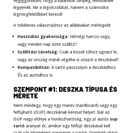
végiggondolni, hogy a kalandok tényleg felhőtlenek
legyenek. Ne a legolcsóbbat, hanem a számodra
legmegfelelőbbet keresd!
A tökéletes választáshoz az alábbiakat mérlegeld:
Használat gyakorisága:
Hétvégi harcos vagy,
vagy minden nap vízre szállsz?
Szállítási távolság:
Csak a közeli tóhoz ugrasz le,
vagy az ország másik végébe is utazol a deszkával?
Kompatibilitás:
A tartó passzoljon a deszkádhoz
ÉS az autódhoz is.
SZEMPONT #1: DESZKA TÍPUSA ÉS
MÉRETE
Nem mindegy, hogy egy merev (hardboard) vagy egy
felfújható (iSUP) deszkának keresel helyet. Bár az
iSUP nagy előnye a hordozhatóság, egy jó autós
sup
tartó
aranyat ér, amikor egy felfújt deszkával kell
csak pár kilométert megtenni a partig. Gondold végig: