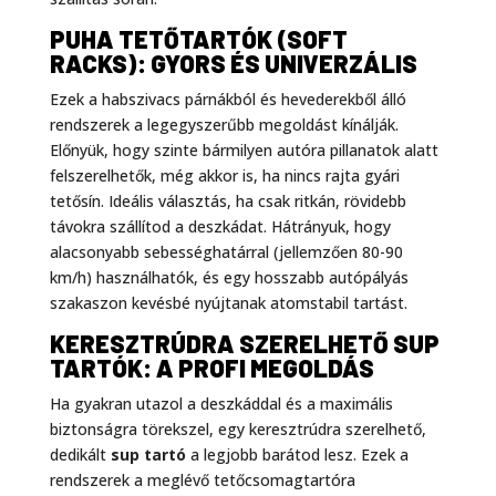
PUHA TETŐTARTÓK (SOFT
RACKS): GYORS ÉS UNIVERZÁLIS
Ezek a habszivacs párnákból és hevederekből álló
rendszerek a legegyszerűbb megoldást kínálják.
Előnyük, hogy szinte bármilyen autóra pillanatok alatt
felszerelhetők, még akkor is, ha nincs rajta gyári
tetősín. Ideális választás, ha csak ritkán, rövidebb
távokra szállítod a deszkádat. Hátrányuk, hogy
alacsonyabb sebességhatárral (jellemzően 80-90
km/h) használhatók, és egy hosszabb autópályás
szakaszon kevésbé nyújtanak atomstabil tartást.
KERESZTRÚDRA SZERELHETŐ SUP
TARTÓK: A PROFI MEGOLDÁS
Ha gyakran utazol a deszkáddal és a maximális
biztonságra törekszel, egy keresztrúdra szerelhető,
dedikált
sup tartó
a legjobb barátod lesz. Ezek a
rendszerek a meglévő tetőcsomagtartóra