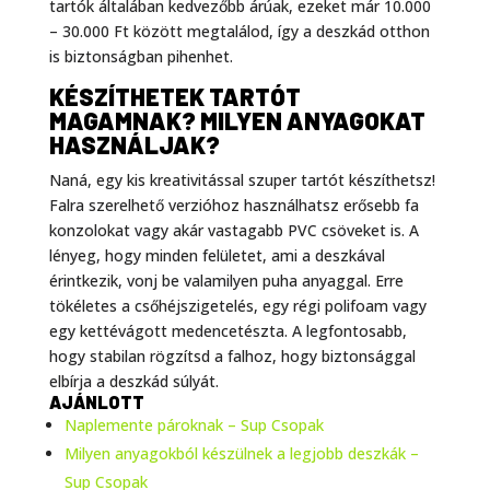
tartók általában kedvezőbb árúak, ezeket már 10.000
– 30.000 Ft között megtalálod, így a deszkád otthon
is biztonságban pihenhet.
KÉSZÍTHETEK TARTÓT
MAGAMNAK? MILYEN ANYAGOKAT
HASZNÁLJAK?
Naná, egy kis kreativitással szuper tartót készíthetsz!
Falra szerelhető verzióhoz használhatsz erősebb fa
konzolokat vagy akár vastagabb PVC csöveket is. A
lényeg, hogy minden felületet, ami a deszkával
érintkezik, vonj be valamilyen puha anyaggal. Erre
tökéletes a csőhéjszigetelés, egy régi polifoam vagy
egy kettévágott medencetészta. A legfontosabb,
hogy stabilan rögzítsd a falhoz, hogy biztonsággal
elbírja a deszkád súlyát.
AJÁNLOTT
Naplemente pároknak – Sup Csopak
Milyen anyagokból készülnek a legjobb deszkák –
Sup Csopak