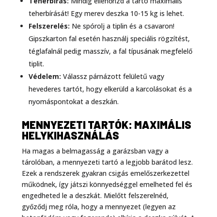
Teherbírás:
Mindig ellenőrizd a tartó maximális
teherbírását! Egy merev deszka 10-15 kg is lehet.
Felszerelés:
Ne spórolj a tiplin és a csavaron!
Gipszkarton fal esetén használj speciális rögzítést,
téglafalnál pedig masszív, a fal típusának megfelelő
tiplit.
Védelem:
Válassz párnázott felületű vagy
hevederes tartót, hogy elkerüld a karcolásokat és a
nyomáspontokat a deszkán.
MENNYEZETI TARTÓK: MAXIMÁLIS
HELYKIHASZNÁLÁS
Ha magas a belmagasság a garázsban vagy a
tárolóban, a mennyezeti tartó a legjobb barátod lesz.
Ezek a rendszerek gyakran csigás emelőszerkezettel
működnek, így játszi könnyedséggel emelheted fel és
engedheted le a deszkát. Mielőtt felszerelnéd,
győződj meg róla, hogy a mennyezet (legyen az