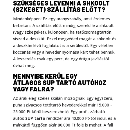
SZÜKSÉGES LEVENNI A SHKOOLT
(SZKEGET) SZÁLLÍTÁS ELŐTT?
Mindenképpen! Ez egy aranyszabály, amit érdemes
betartani. A szállítás előtt mindig szereld le a shkoolt
(vagy szkegeket), különösen, ha tetőcsomagtartón
viszed a deszkát. Ezzel megvéded magát a shkoolt és
a deszkán lévő foglalatot is a sérüléstől. Egy véletlen
koccanás vagy a heveder nyomása kárt tehet bennük.
A leszerelés csak egy perc, de egy drága javítástól
óvhat meg.
MENNYIBE KERÜL EGY
ÁTLAGOS SUP TARTÓ AUTÓHOZ
VAGY FALRA?
Az árak elég széles skálán mozognak. Egy egyszerű,
puha szivacsos tetőtartó hevederekkel már 15.000 –
25.000 Ft körül beszerezhető. Egy profi, zárható
autós
SUP tartó
rendszer ára 40.000 Ft-tól indul, és a
márkától függően akár 80.000 Ft fölé is mehet. A fali