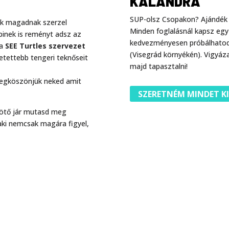
KALANDRA
SUP-olsz Csopakon? Ajándék
ak magadnak szerzel
Minden foglalásnál kapsz eg
binek is reményt adsz az
kedvezményesen próbálhatod 
 a
SEE Turtles szervezet
(Visegrád környékén). Vigyáz
tetettebb tengeri teknőseit
majd tapasztalni!
 megköszönjük neked amit
SZERETNÉM MINDET K
kötő jár mutasd meg
 aki nemcsak magára figyel,