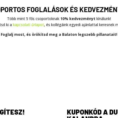
PORTOS FOGLALÁSOK ÉS KEDVEZMÉ
Több mint 5 fős csoportoknak
10% kedvezményt
kínálunk!
tsd ki a
kapcsolati űrlapot
, és kollégáink egyedi ajánlattal keresnek 
Foglalj most, és örökítsd meg a Balaton legszebb pillanatait!
GÍTESZ!
KUPONKÓD A D