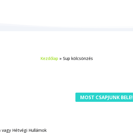
SUP BÉRLÉS
Kezdőlap
»
Sup kölcsönzés
MOST CSAPJUNK BELE!
) vagy Hétvégi Hullámok