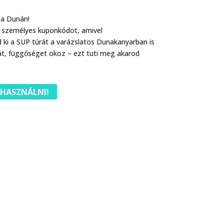
 a Dunán!
y személyes kuponkódot, amivel
ki a SUP túrát a varázslatos Dunakanyarban is
at, függőséget okoz – ezt tuti meg akarod
IHASZNÁLNI!