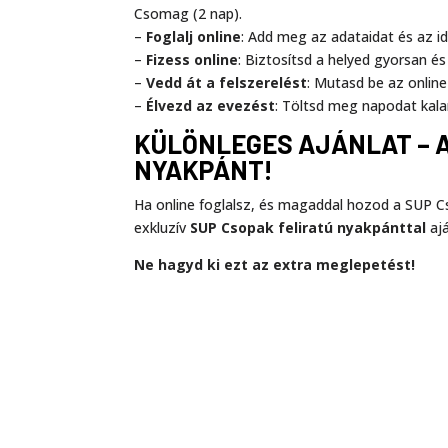
Csomag (2 nap).
–
Foglalj online
: Add meg az adataidat és az i
–
Fizess online
: Biztosítsd a helyed gyorsan é
–
Vedd át a felszerelést
: Mutasd be az online
–
Élvezd az evezést
: Töltsd meg napodat kala
KÜLÖNLEGES AJÁNLAT – 
NYAKPÁNT!
Ha online foglalsz, és magaddal hozod a SUP C
exkluzív
SUP Csopak feliratú nyakpánttal
aj
Ne hagyd ki ezt az extra meglepetést!