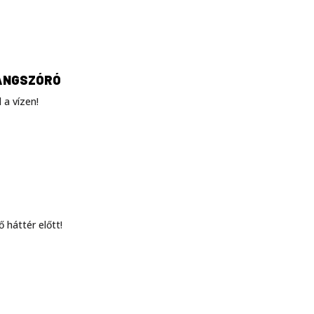
HANGSZÓRÓ
 a vízen!
háttér előtt!