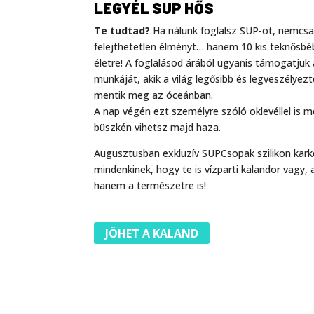
LEGYÉL SUP HŐS
Te tudtad?
Ha nálunk foglalsz SUP-ot, nemcs
felejthetetlen élményt… hanem 10 kis teknősbé
életre! A foglalásod árából ugyanis támogatjuk
munkáját, akik a világ legősibb és legveszélyez
mentik meg az óceánban.
A nap végén ezt személyre szóló oklevéllel is
büszkén vihetsz majd haza.
Augusztusban exkluzív SUPCsopak szilikon kar
mindenkinek, hogy te is vízparti kalandor vagy,
hanem a természetre is!
JÖHET A KALAND