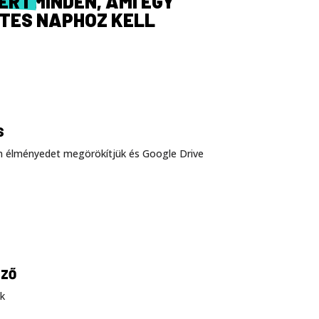
-ÉRT
MINDEN, AMI EGY
TES NAPHOZ KELL
S
den élményedet megörökítjük és Google Drive
EZŐ
k