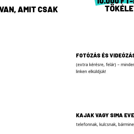
10.000 FT
TÖKÉLE
VAN, AMIT CSAK
FOTÓZÁS ÉS VIDEÓZÁ
(extra kérésre, felár) – min
linken elküldjük!
KAJAK VAGY SIMA EV
telefonnak, kulcsnak, bármine