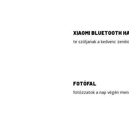
XIAOMI BLUETOOTH 
te szóljanak a kedvenc zenéid
FOTÓFAL
fotózzatok a nap végén menő 