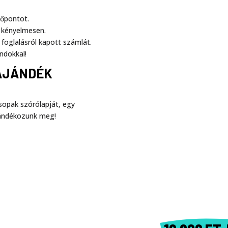
dőpontot.
s kényelmesen.
 foglalásról kapott számlát.
ndokkal!
AJÁNDÉK
sopak szórólapját, egy
ándékozunk meg!