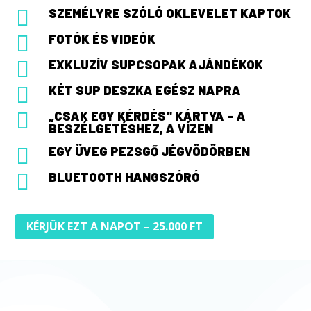

SZEMÉLYRE SZÓLÓ OKLEVELET KAPTOK

FOTÓK ÉS VIDEÓK

EXKLUZÍV SUPCSOPAK AJÁNDÉKOK

KÉT SUP DESZKA EGÉSZ NAPRA

„CSAK EGY KÉRDÉS" KÁRTYA – A
BESZÉLGETÉSHEZ, A VÍZEN

EGY ÜVEG PEZSGŐ JÉGVÖDÖRBEN

BLUETOOTH HANGSZÓRÓ
KÉRJÜK EZT A NAPOT – 25.000 FT