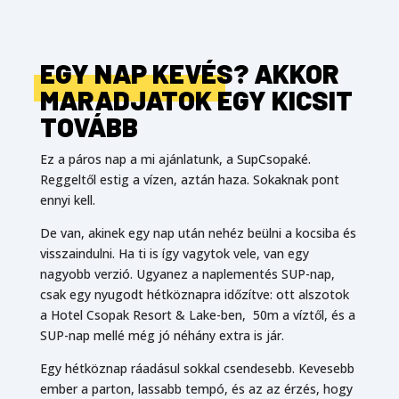
EGY NAP KEVÉS? AKKOR
MARADJATOK EGY KICSIT
TOVÁBB
Ez a páros nap a mi ajánlatunk, a SupCsopaké.
Reggeltől estig a vízen, aztán haza. Sokaknak pont
ennyi kell.
De van, akinek egy nap után nehéz beülni a kocsiba és
visszaindulni. Ha ti is így vagytok vele, van egy
nagyobb verzió. Ugyanez a naplementés SUP-nap,
csak egy nyugodt hétköznapra időzítve: ott alszotok
a Hotel Csopak Resort & Lake-ben, 50m a víztől, és a
SUP-nap mellé még jó néhány extra is jár.
Egy hétköznap ráadásul sokkal csendesebb. Kevesebb
ember a parton, lassabb tempó, és az az érzés, hogy