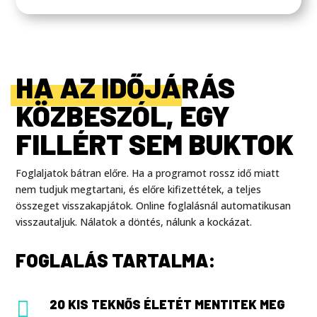
HA AZ IDŐJÁRÁS
KÖZBESZÓL, EGY
FILLÉRT SEM BUKTOK
Foglaljatok bátran előre. Ha a programot rossz idő miatt
nem tudjuk megtartani, és előre kifizettétek, a teljes
összeget visszakapjátok. Online foglalásnál automatikusan
visszautaljuk. Nálatok a döntés, nálunk a kockázat.
FOGLALÁS TARTALMA:

20 KIS TEKNŐS ÉLETÉT MENTITEK MEG