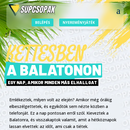
BELÉPÉS
NYEREMÉNYJÁTÉK
KETTESBEN
A BALATONON
EGY NAP, AMIKOR MINDEN MÁS ELHALLGAT
Emlékeztek, milyen volt az elején? Amikor még órákig
elbeszélgettetek, és egyikőtök sem nézte közben a
telefonját. Ez a nap pontosan erről szól. Kieveztek a
Balatonra, és visszakaptok valamit, amit a hétköznapok
lassan elvettek: az időt, ami csak a tiétek.