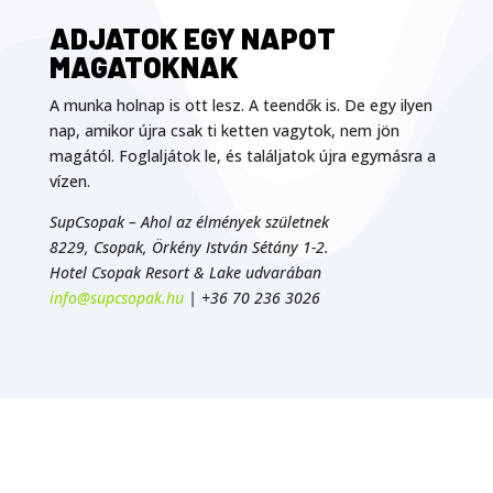
ADJATOK EGY NAPOT
MAGATOKNAK
A munka holnap is ott lesz. A teendők is. De egy ilyen
nap, amikor újra csak ti ketten vagytok, nem jön
magától. Foglaljátok le, és találjatok újra egymásra a
vízen.
SupCsopak – Ahol az élmények születnek
8229, Csopak, Örkény István Sétány 1-2.
Hotel Csopak Resort & Lake udvarában
info@supcsopak.hu
| +36 70 236 3026