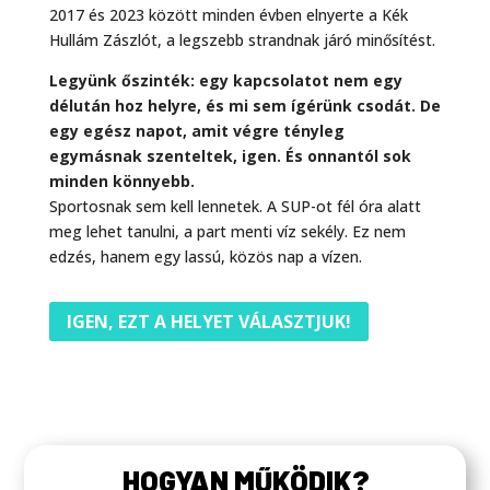
2017 és 2023 között minden évben elnyerte a Kék
Hullám Zászlót, a legszebb strandnak járó minősítést.
Legyünk őszinték: egy kapcsolatot nem egy
délután hoz helyre, és mi sem ígérünk csodát. De
egy egész napot, amit végre tényleg
egymásnak szenteltek, igen. És onnantól sok
minden könnyebb.
Sportosnak sem kell lennetek. A SUP-ot fél óra alatt
meg lehet tanulni, a part menti víz sekély. Ez nem
edzés, hanem egy lassú, közös nap a vízen.
IGEN, EZT A HELYET VÁLASZTJUK!
HOGYAN MŰKÖDIK?