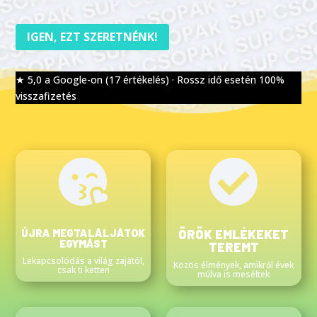
IGEN, EZT SZERETNÉNK!
★ 5,0 a Google-on (17 értékelés) · Rossz idő esetén 100%
visszafizetés


ÚJRA MEGTALÁLJÁTOK
ÖRÖK EMLÉKEKET
EGYMÁST
TEREMT
Lekapcsolódás a világ zajától,
Közös élmények, amikről évek
csak ti ketten
múlva is meséltek