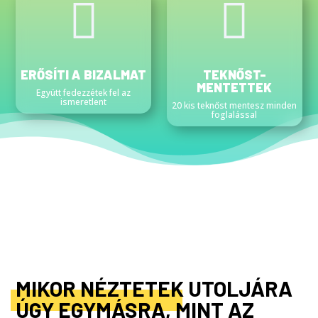


ERŐSÍTI A BIZALMAT
TEKNŐST-
MENTETTEK
Együtt fedezzétek fel az
ismeretlent
20 kis teknőst mentesz minden
foglalással
MIKOR NÉZTETEK UTOLJÁRA
ÚGY EGYMÁSRA, MINT AZ