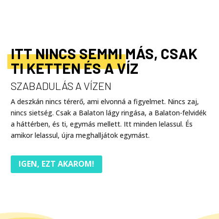
ITT NINCS SEMMI MÁS, CSAK
TI KETTEN ÉS A VÍZ
SZABADULÁS A VÍZEN
A deszkán nincs térerő, ami elvonná a figyelmet. Nincs zaj,
nincs sietség. Csak a Balaton lágy ringása, a Balaton-felvidék
a háttérben, és ti, egymás mellett. Itt minden lelassul. És
amikor lelassul, újra meghalljátok egymást.
IGEN, EZT AKAROM!