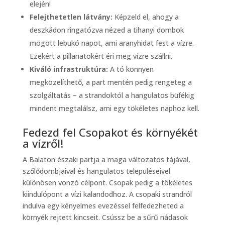
elején!
Felejthetetlen látvány:
Képzeld el, ahogy a
deszkádon ringatózva nézed a tihanyi dombok
mögött lebukó napot, ami aranyhidat fest a vízre.
Ezekért a pillanatokért éri meg vízre szállni.
Kiváló infrastruktúra:
A tó könnyen
megközelíthető, a part mentén pedig rengeteg a
szolgáltatás – a strandoktól a hangulatos büfékig
mindent megtalálsz, ami egy tökéletes naphoz kell.
Fedezd fel Csopakot és környékét
a vízről!
A Balaton északi partja a maga változatos tájával,
szőlődombjaival és hangulatos településeivel
különösen vonzó célpont. Csopak pedig a tökéletes
kiindulópont a vízi kalandodhoz. A csopaki strandról
indulva egy kényelmes evezéssel felfedezheted a
környék rejtett kincseit. Csússz be a sűrű nádasok