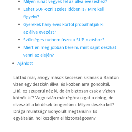
Milyen ruhát vegyek fel az állva evezéshez?
Lehet SUP-ozni szeles időben is? Mire kell
figyelni?
Gyerekek hány éves kortól próbálhatják ki
az állva evezést?
Szükséges tudnom úszni a SUP-ozáshoz?
Miért éri meg jobban bérelni, mint saját deszkát
venni az elején?
Ajánlott
Láttad már, ahogy mások kecsesen siklanak a Balaton
vizén egy deszkán állva, és közben arra gondoltál,
„Hú, ez szuperül néz ki, de én biztosan csak a vízben
kötnék ki”? Vagy talán már régóta izgat a dolog, de
elvesztél a kérdések tengerében: Milyen deszka kell?
Drága mulatság? Bonyolult megtanulni? És
egyáltalán, hol kezdjem el biztonságosan?