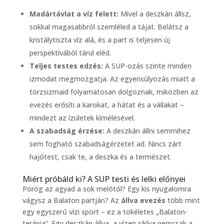
Madártávlat a víz felett:
Mivel a deszkán állsz,
sokkal magasabbról szemléled a tájat. Belátsz a
kristálytiszta víz alá, és a part is teljesen új
perspektívából tárul eléd.
Teljes testes edzés:
A SUP-ozás szinte minden
izmodat megmozgatja. Az egyensúlyozás miatt a
törzsizmaid folyamatosan dolgoznak, miközben az
evezés erősíti a karokat, a hátat és a vállakat –
mindezt az ízületek kímélésével.
A szabadság érzése:
A deszkán állni semmihez
sem fogható szabadságérzetet ad. Nincs zárt
hajótest, csak te, a deszka és a természet.
Miért próbáld ki? A SUP testi és lelki előnyei
Pörög az agyad a sok melótól? Egy kis nyugalomra
vágysz a Balaton partján? Az
állva evezés
több mint
egy egyszerű vízi sport – ez a tökéletes „Balaton-
terápia”. Egy deszkán állva, a vízen siklva nemcsak a