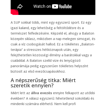
A SUP sokkal több, mint egy egyszerű sport. Ez egy
igazi kaland, egy lehetőség a feltöltődésre és a
természet felfedezésére. Képzeld el, ahogy a Balaton
közepén siklasz, miközben a nap melegen simogat, és
csak a víz csobogását hallod. Ez a tökéletes „Balaton-
terápia” a stresszes hétköznapok után, egy
felejthetetlen közösségi élmény a barátokkal vagy a
családdal. A Balaton szelíd vize és lenyűgöző
panorámája pedig egyszerűen tökéletes helyszínt
biztosít az első evezőcsapásokhoz.
A népszerűség titka: Miért
szeretik ennyien?
Miért lett az
állva evezés
ennyire felkapott az utóbbi
években? A válasz egyszerű: hihetetlenül sokoldalú és
mindenki számára elérhető. Nem kell profi