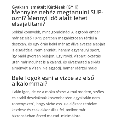
Gyakran Ismételt Kérdések (GYIK)
Mennyire nehéz megtanulni SUP-
ozni? Mennyi idő alatt lehet
elsajátítani?
Sokkal könnyebb, mint gondolnád! A legtöbb ember
már az első 10-15 percben magabiztosan térdel a
deszkán, és egy órán belül már az állva evezés alapjait
is elsajátítja. Nem erőnléti, hanem egyensúlyi sport,
így bárki gyorsan belejön. Egy rövid, vízparti oktatás
után már indulhat is a kaland, és élvezheted a siklás
élményét a vízen. Ne aggódj, hamar ráérzel majd!
Bele fogok esni a vízbe az első
alkalommal?
Talán igen, de ez a móka része! A mai modern, széles
és stabil deszkáknak köszönhetően egyáltalán nem
törvényszerű, hogy vízbe ess. Ha először térdelve
kezdesz és csak akkor állsz fel, amikor már
biztonságban érzed magad, minimálisra