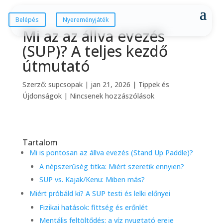
Belépés
Nyereményjáték
Mi az az állva evezés
(SUP)? A teljes kezdő
útmutató
Szerző:
supcsopak
|
jan 21, 2026
|
Tippek és
Újdonságok
|
Nincsenek hozzászólások
Tartalom
Mi is pontosan az állva evezés (Stand Up Paddle)?
A népszerűség titka: Miért szeretik ennyien?
SUP vs. Kajak/Kenu: Miben más?
Miért próbáld ki? A SUP testi és lelki előnyei
Fizikai hatások: fittség és erőnlét
Mentális feltöltődés: a víz nyugtató ereje