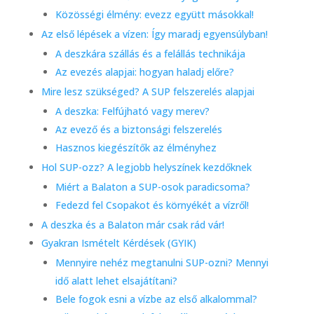
Közösségi élmény: evezz együtt másokkal!
Az első lépések a vízen: Így maradj egyensúlyban!
A deszkára szállás és a felállás technikája
Az evezés alapjai: hogyan haladj előre?
Mire lesz szükséged? A SUP felszerelés alapjai
A deszka: Felfújható vagy merev?
Az evező és a biztonsági felszerelés
Hasznos kiegészítők az élményhez
Hol SUP-ozz? A legjobb helyszínek kezdőknek
Miért a Balaton a SUP-osok paradicsoma?
Fedezd fel Csopakot és környékét a vízről!
A deszka és a Balaton már csak rád vár!
Gyakran Ismételt Kérdések (GYIK)
Mennyire nehéz megtanulni SUP-ozni? Mennyi
idő alatt lehet elsajátítani?
Bele fogok esni a vízbe az első alkalommal?