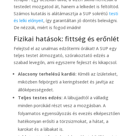
testedet mozgatod át, hanem a lelkedet is feltöltöd.
Számos kutatás is alátámasztja a SUP sokrétű
testi
és lelki előnyeit
, így garantáltan jó döntés belevágni.
De nézzük, miért is fogod imádni!
Fizikai hatások: fittség és erőnlét
Felejtsd el az unalmas edzőtermi órákat! A SUP egy
teljes testet átmozgató, szórakoztató edzés a
szabad levegőn, ami egyszerre fejleszt és kikapcsol.
Alacsony terhelésű kardió:
Kíméli az ízületeket,
miközben felpörgeti a keringésedet és javítja az
állóképességedet.
Teljes testes edzés:
A lábujjadtól a válladig
minden porcikád részt vesz a mozgásban. A
folyamatos egyensúlyozás és evezés elképesztően
hatékonyan erősíti a törzsizmokat, a hátat, a
karokat és a lábakat is.