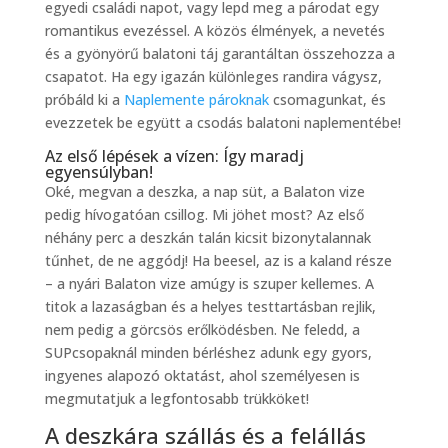
egyedi családi napot, vagy lepd meg a párodat egy
romantikus evezéssel. A közös élmények, a nevetés
és a gyönyörű balatoni táj garantáltan összehozza a
csapatot. Ha egy igazán különleges randira vágysz,
próbáld ki a
Naplemente pároknak
csomagunkat, és
evezzetek be együtt a csodás balatoni naplementébe!
Az első lépések a vízen: Így maradj
egyensúlyban!
Oké, megvan a deszka, a nap süt, a Balaton vize
pedig hívogatóan csillog. Mi jöhet most? Az első
néhány perc a deszkán talán kicsit bizonytalannak
tűnhet, de ne aggódj! Ha beesel, az is a kaland része
– a nyári Balaton vize amúgy is szuper kellemes. A
titok a lazaságban és a helyes testtartásban rejlik,
nem pedig a görcsös erőlködésben. Ne feledd, a
SUPcsopaknál minden bérléshez adunk egy gyors,
ingyenes alapozó oktatást, ahol személyesen is
megmutatjuk a legfontosabb trükköket!
A deszkára szállás és a felállás