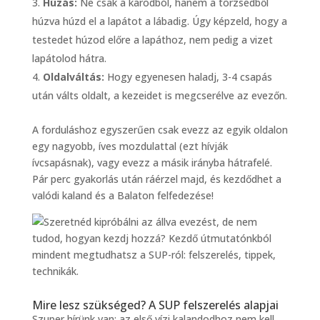
Húzás:
Ne csak a karodból, hanem a törzsedből
húzva húzd el a lapátot a lábadig. Úgy képzeld, hogy a
testedet húzod előre a lapáthoz, nem pedig a vizet
lapátolod hátra.
Oldalváltás:
Hogy egyenesen haladj, 3-4 csapás
után válts oldalt, a kezeidet is megcserélve az evezőn.
A forduláshoz egyszerűen csak evezz az egyik oldalon
egy nagyobb, íves mozdulattal (ezt hívják
ívcsapásnak), vagy evezz a másik irányba hátrafelé.
Pár perc gyakorlás után ráérzel majd, és kezdődhet a
valódi kaland és a Balaton felfedezése!
Mire lesz szükséged? A SUP felszerelés alapjai
Szuper hírünk van: az első vízi kalandodhoz nem kell