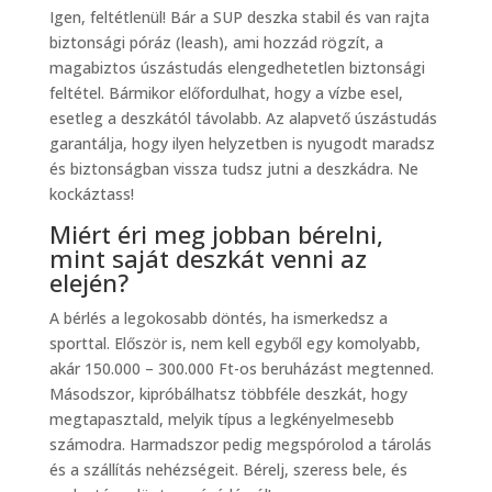
Igen, feltétlenül! Bár a SUP deszka stabil és van rajta
biztonsági póráz (leash), ami hozzád rögzít, a
magabiztos úszástudás elengedhetetlen biztonsági
feltétel. Bármikor előfordulhat, hogy a vízbe esel,
esetleg a deszkától távolabb. Az alapvető úszástudás
garantálja, hogy ilyen helyzetben is nyugodt maradsz
és biztonságban vissza tudsz jutni a deszkádra. Ne
kockáztass!
Miért éri meg jobban bérelni,
mint saját deszkát venni az
elején?
A bérlés a legokosabb döntés, ha ismerkedsz a
sporttal. Először is, nem kell egyből egy komolyabb,
akár 150.000 – 300.000 Ft-os beruházást megtenned.
Másodszor, kipróbálhatsz többféle deszkát, hogy
megtapasztald, melyik típus a legkényelmesebb
számodra. Harmadszor pedig megspórolod a tárolás
és a szállítás nehézségeit. Bérelj, szeress bele, és