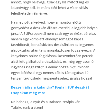
ahhoz, hogy belevágj. Csak egy kis nyitottság és
kalandvágy kell, és máris tiéd lehet a vízen siklás
felejthetetlen élménye.
Ha megjött a kedved, hogy a monitor előtti
görnyedést a deszkán állásra cseréld, a legjobb helyen
jársz! A SUPcsopaknál nem csak egy eszközt bérelsz,
hanem egy komplett élménycsomagot kapsz.
Kezdőbarát, borulásbiztos deszkáinkon az ingyenes
alapoktatás után te is magabiztosan fogsz evezni. A
kényelmes online foglalásnak köszönhetően percek
alatt lefoglalhatod a deszkádat, és még egy csomó
ingyenes kiegészítőt is adunk hozzá. Sőt, minden
egyes bérléssel egy nemes célt is támogatsz: 10
tengeri teknősbébi megmentéséhez járulsz hozzá!
Készen állsz a kalandra? Foglalj SUP deszkát
Csopakon még ma!
Ne habozz, a nyár és a Balaton-terápia vár!
Találkozunk a vízen!