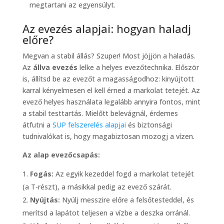
megtartani az egyensúlyt.
Az evezés alapjai: hogyan haladj
előre?
Megvan a stabil állás? Szuper! Most jöjjön a haladás.
Az
állva evezés
lelke a helyes evezőtechnika. Először
is, állítsd be az evezőt a magasságodhoz: kinyújtott
karral kényelmesen el kell érned a markolat tetejét. Az
evező helyes használata legalább annyira fontos, mint
a stabil testtartás. Mielőtt belevágnál, érdemes
átfutni a
SUP felszerelés alapjai
és biztonsági
tudnivalókat is, hogy magabiztosan mozogj a vízen.
Az alap evezőcsapás:
Fogás:
Az egyik kezeddel fogd a markolat tetejét
(a T-részt), a másikkal pedig az evező szárát.
Nyújtás:
Nyúlj messzire előre a felsőtesteddel, és
merítsd a lapátot teljesen a vízbe a deszka orránál.