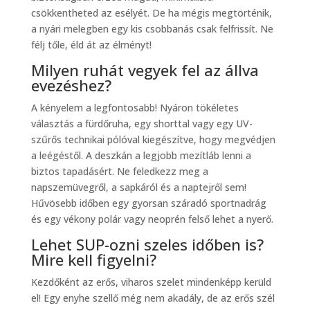
csökkentheted az esélyét. De ha mégis megtörténik,
a nyári melegben egy kis csobbanás csak felfrissít. Ne
félj tőle, éld át az élményt!
Milyen ruhát vegyek fel az állva
evezéshez?
A kényelem a legfontosabb! Nyáron tökéletes
választás a fürdőruha, egy shorttal vagy egy UV-
szűrős technikai pólóval kiegészítve, hogy megvédjen
a leégéstől. A deszkán a legjobb mezítláb lenni a
biztos tapadásért. Ne feledkezz meg a
napszemüvegről, a sapkáról és a naptejről sem!
Hűvösebb időben egy gyorsan száradó sportnadrág
és egy vékony polár vagy neoprén felső lehet a nyerő.
Lehet SUP-ozni szeles időben is?
Mire kell figyelni?
Kezdőként az erős, viharos szelet mindenképp kerüld
el! Egy enyhe szellő még nem akadály, de az erős szél