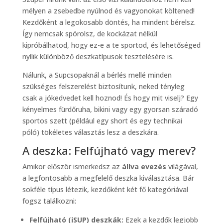
mélyen a zsebedbe nyúlnod és vagyonokat költened!
Kezdőként a legokosabb döntés, ha mindent bérelsz.
Így nemcsak spórolsz, de kockázat nélkül
kipróbálhatod, hogy ez-e a te sportod, és lehetőséged
nyílik különböző deszkatípusok tesztelésére is.
Nálunk, a Supcsopaknál a bérlés mellé minden
szükséges felszerelést biztosítunk, neked tényleg
csak a jókedvedet kell hoznod! És hogy mit viselj? Egy
kényelmes fürdőruha, bikini vagy egy gyorsan száradó
sportos szett (például egy short és egy technikai
póló) tökéletes választás lesz a deszkára.
A deszka: Felfújható vagy merev?
Amikor először ismerkedsz az
állva evezés
világával,
a legfontosabb a megfelelő deszka kiválasztása. Bár
sokféle típus létezik, kezdőként két fő kategóriával
fogsz találkozni:
Felfújható (iSUP) deszkák:
Ezek a kezdők legjobb