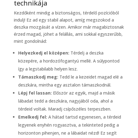
technikája
Kezdőként mindig a biztonságos, térdelő pozícióból
indulj! Ez ad egy stabil alapot, amíg megszokod a
deszka mozgását a vízen. Amikor már magabiztosnak
érzed magad, jöhet a felállás, ami sokkal egyszerűbb,
mint gondolnád:
Helyezkedj el középen:
Térdelj a deszka
közepére, a hordozófogantyú mellé. A súlypontod
így a legstabilabb helyen lesz.
Támaszkodj meg:
Tedd le a kezeidet magad elé a
deszkára, mintha egy asztalon támaszkodnál.
Lépj fel lassan:
Először az egyik, majd a másik
lábadat tedd a deszkára, nagyjából oda, ahol a
térdeid voltak. Maradj csípőszéles terpeszben.
Emelkedj fel:
A hátad tartsd egyenesen, a térdeid
legyenek enyhén rogyasztva, a tekinteted pedig a
horizonton pihenjen, ne a lábaidat nézd! Ez segít