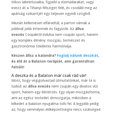
titkos labirintusaiba, figyeld a vízimadarakat, vagy
evezz át a Tihanyi-félsziget felé, és csodáld meg az
apátság sziluettjét egy teljesen egyedi szögből.
Miután kellemesen elfáradtál, a parton várnak a
jobbnál jobb éttermek és fagyizók. Az
állva
evezés
Csopakról indulva nem csupán sport, hanem
egy komplex élmény: mozgás, természet és
gasztronómia tökéletes harmóniája.
Készen állsz a kalandra?
Foglalj nálunk deszkát
,
és éld át a Balaton-terápiát, ami garantáltan
feltölt!
A deszka és a Balaton már csak rád vár!
Most, hogy végigolvastad útmutatónkat, már te is
tudod: az
állva evezés
nem csupán egy divatos vízi
sport, hanem egy életérzés. Egy olyan mozgásforma,
ami az egész testedet átmozgatja, miközben a
lelkedet a Balaton nyugalma tölti fel. A legjobb pedig
az, hogy semmilyen előképzettségre nincs szükséged