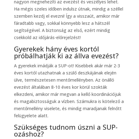
nagyon megnehezíti az evezést és veszélyes lehet.
Ha mégis szeles időben indulsz útnak, mindig a széllel
szemben kezdj el evezni! Így a visszaút, amikor már
fáradtabb vagy, sokkal könnyebb lesz a hátszél
segítségével. A biztonság az első, ezért mindig
csekkold az időjárás-előrejelzést!
Gyerekek hány éves kortól
próbálhatják ki az állva evezést?
A gyerekek imádják a SUP-ot! Kisebbek akár már 2-3
éves kortól utazhatnak a szülő deszkájának elején
ülve, természetesen mentőmellényben. Az önálló
evezést általában 8-10 éves kor körül szokták
elkezdeni, amikor már megvan a kellő koordinációjuk
és magabiztosságuk a vízben. Számukra is kötelező a
mentőmellény viselete, és mindig maradjanak felnőtt
felügyelete alatt.
Szükséges tudnom úszni a SUP-
ozáshoz?