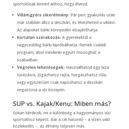
sportolónak lenned ahhoz, hogy élvezd.
Villámgyors sikerélmény:
Pár perc gyakorlás után
már stabilan állsz a deszkán, és élvezheted a siklást.
Az alapokat bárki könnyedén elsajátíthatja.
Kortalan szórakozás:
A gyerekektől a
nagyszülőkig bárki kipróbálhatja. Remek családi
program, ahol mindenki együtt mozoghat a
szabadban.
Végtelen lehetőségek:
Használhatod egy laza
túrázásra, jógázhatsz rajta, horgászhatsz róla,
vagy egyszerűen csak napozhatsz a deszkán
ringatózva a víz közepén.
SUP vs. Kajak/Kenu: Miben más?
Sokan kérdezik, mi a különbség a hagyományos vízi
sportokhoz képest. Bár a cél hasonló – a vízen való
közlekedés –, az élmény teljesen más.