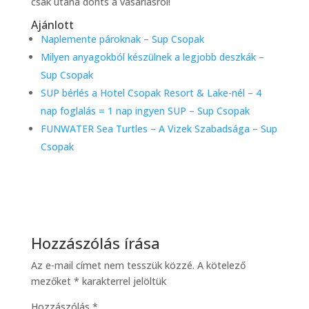
csak utána dönts a vásárlásról!
Ajánlott
Naplemente pároknak – Sup Csopak
Milyen anyagokból készülnek a legjobb deszkák –
Sup Csopak
SUP bérlés a Hotel Csopak Resort & Lake-nél – 4
nap foglalás = 1 nap ingyen SUP – Sup Csopak
FUNWATER Sea Turtles – A Vizek Szabadsága – Sup
Csopak
Hozzászólás írása
Az e-mail címet nem tesszük közzé.
A kötelező
mezőket
*
karakterrel jelöltük
Hozzászólás
*