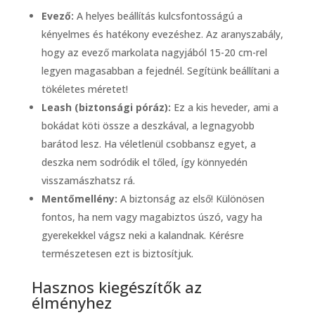
Evező:
A helyes beállítás kulcsfontosságú a
kényelmes és hatékony evezéshez. Az aranyszabály,
hogy az evező markolata nagyjából 15-20 cm-rel
legyen magasabban a fejednél. Segítünk beállítani a
tökéletes méretet!
Leash (biztonsági póráz):
Ez a kis heveder, ami a
bokádat köti össze a deszkával, a legnagyobb
barátod lesz. Ha véletlenül csobbansz egyet, a
deszka nem sodródik el tőled, így könnyedén
visszamászhatsz rá.
Mentőmellény:
A biztonság az első! Különösen
fontos, ha nem vagy magabiztos úszó, vagy ha
gyerekekkel vágsz neki a kalandnak. Kérésre
természetesen ezt is biztosítjuk.
Hasznos kiegészítők az
élményhez