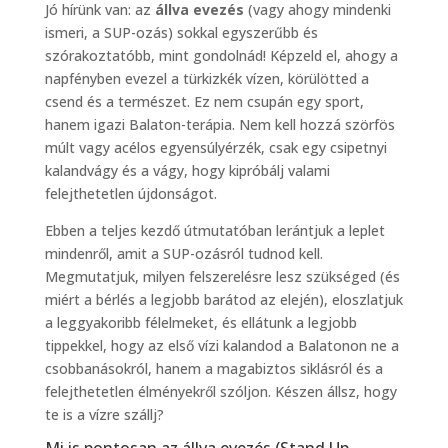
Jó hírünk van: az
állva evezés
(vagy ahogy mindenki
ismeri, a SUP-ozás) sokkal egyszerűbb és
szórakoztatóbb, mint gondolnád! Képzeld el, ahogy a
napfényben evezel a türkizkék vízen, körülötted a
csend és a természet. Ez nem csupán egy sport,
hanem igazi Balaton-terápia. Nem kell hozzá szörfös
múlt vagy acélos egyensúlyérzék, csak egy csipetnyi
kalandvágy és a vágy, hogy kipróbálj valami
felejthetetlen újdonságot.
Ebben a teljes kezdő útmutatóban lerántjuk a leplet
mindenről, amit a SUP-ozásról tudnod kell.
Megmutatjuk, milyen felszerelésre lesz szükséged (és
miért a bérlés a legjobb barátod az elején), eloszlatjuk
a leggyakoribb félelmeket, és ellátunk a legjobb
tippekkel, hogy az első vízi kalandod a Balatonon ne a
csobbanásokról, hanem a magabiztos siklásról és a
felejthetetlen élményekről szóljon. Készen állsz, hogy
te is a vízre szállj?