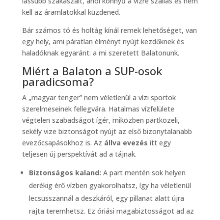
lassúbb szakaszait, ahol könnyű a vízre szállás és nem
kell az áramlatokkal küzdened.
Bár számos tó és holtág kínál remek lehetőséget, van
egy hely, ami páratlan élményt nyújt kezdőknek és
haladóknak egyaránt: a mi szeretett Balatonunk.
Miért a Balaton a SUP-osok
paradicsoma?
A „magyar tenger” nem véletlenül a vízi sportok
szerelmeseinek fellegvára. Hatalmas vízfelülete
végtelen szabadságot ígér, miközben partközeli,
sekély vize biztonságot nyújt az első bizonytalanabb
evezőcsapásokhoz is. Az
állva evezés
itt egy
teljesen új perspektívát ad a tájnak.
Biztonságos kaland:
A part mentén sok helyen
derékig érő vízben gyakorolhatsz, így ha véletlenül
lecsusszannál a deszkáról, egy pillanat alatt újra
rajta teremhetsz. Ez óriási magabiztosságot ad az