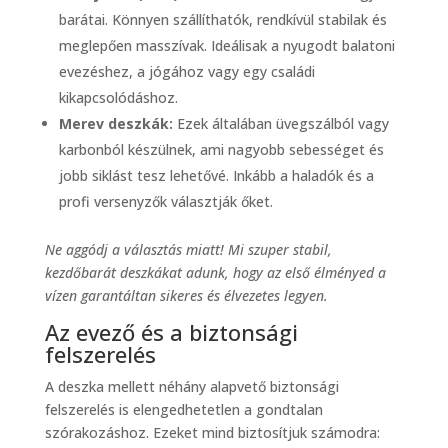
barátai. Könnyen szállíthatók, rendkívül stabilak és
meglepően masszívak. Ideálisak a nyugodt balatoni
evezéshez, a jógához vagy egy családi
kikapcsolódáshoz.
Merev deszkák:
Ezek általában üvegszálból vagy
karbonból készülnek, ami nagyobb sebességet és
jobb siklást tesz lehetővé. Inkább a haladók és a
profi versenyzők választják őket.
Ne aggódj a választás miatt! Mi szuper stabil,
kezdőbarát deszkákat adunk, hogy az első élményed a
vízen garantáltan sikeres és élvezetes legyen.
Az evező és a biztonsági
felszerelés
A deszka mellett néhány alapvető biztonsági
felszerelés is elengedhetetlen a gondtalan
szórakozáshoz. Ezeket mind biztosítjuk számodra: