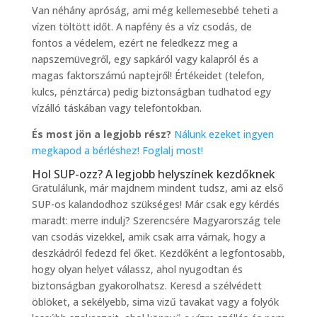
Van néhány apróság, ami még kellemesebbé teheti a
vízen töltött időt. A napfény és a víz csodás, de
fontos a védelem, ezért ne feledkezz meg a
napszemüvegről, egy sapkáról vagy kalapról és a
magas faktorszámú naptejről! Értékeidet (telefon,
kulcs, pénztárca) pedig biztonságban tudhatod egy
vízálló táskában vagy telefontokban.
És most jön a legjobb rész?
Nálunk ezeket ingyen
megkapod a bérléshez! Foglalj most!
Hol SUP-ozz? A legjobb helyszínek kezdőknek
Gratulálunk, már majdnem mindent tudsz, ami az első
SUP-os kalandodhoz szükséges! Már csak egy kérdés
maradt: merre indulj? Szerencsére Magyarország tele
van csodás vizekkel, amik csak arra várnak, hogy a
deszkádról fedezd fel őket. Kezdőként a legfontosabb,
hogy olyan helyet válassz, ahol nyugodtan és
biztonságban gyakorolhatsz. Keresd a szélvédett
öblöket, a sekélyebb, sima vizű tavakat vagy a folyók