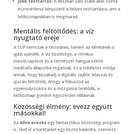
Jobb testtartás:
A deszkán való stabil állás szinte
észrevétlenül kényszerít a helyes testtartásra, ami a
hétköznapokban is megmarad.
Mentális feltöltődés: a víz
nyugtató ereje
A SUP nemcsak a testednek, hanem az elmédnek is
igazi ajándék. A víz közelsége, a ritmikus
evezőcsapások és a természet hangjai szinte
meditatív állapotba ringatnak. Ez a tökéletes módja
annak, hogy kiszakadj a digitális zajból, lelassulj és
igazán feltöltődj. Ahogy a fókuszod az
egyensúlyozásra és a mozgásra terelődik, a
hétköznapi gondok egyszerűen elillannak.
Közösségi élmény: evezz együtt
másokkal!
Az
állva evezés
egy fantasztikus közösségi program
is. Hívd el a barátaidat egy közös kalandra, szervezz