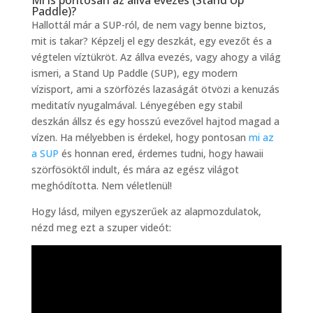
Mi is pontosan az állva evezés (Stand Up
Paddle)?
Hallottál már a SUP-ról, de nem vagy benne biztos,
mit is takar? Képzelj el egy deszkát, egy evezőt és a
végtelen víztükröt. Az állva evezés, vagy ahogy a világ
ismeri, a Stand Up Paddle (SUP), egy modern
vízisport, ami a szörfözés lazaságát ötvözi a kenuzás
meditatív nyugalmával. Lényegében egy stabil
deszkán állsz és egy hosszú evezővel hajtod magad a
vízen. Ha mélyebben is érdekel, hogy pontosan
mi az
a SUP
és honnan ered, érdemes tudni, hogy hawaii
szörfösöktől indult, és mára az egész világot
meghódította. Nem véletlenül!
Hogy lásd, milyen egyszerűek az alapmozdulatok,
nézd meg ezt a szuper videót: