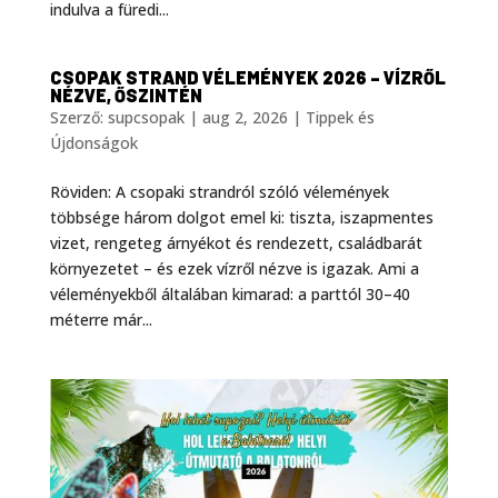
indulva a füredi...
CSOPAK STRAND VÉLEMÉNYEK 2026 – VÍZRŐL
NÉZVE, ŐSZINTÉN
Szerző:
supcsopak
|
aug 2, 2026
|
Tippek és
Újdonságok
Röviden: A csopaki strandról szóló vélemények
többsége három dolgot emel ki: tiszta, iszapmentes
vizet, rengeteg árnyékot és rendezett, családbarát
környezetet – és ezek vízről nézve is igazak. Ami a
véleményekből általában kimarad: a parttól 30–40
méterre már...