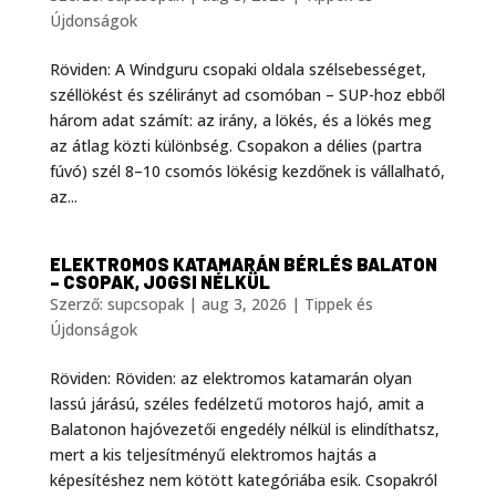
Újdonságok
Röviden: A Windguru csopaki oldala szélsebességet,
széllökést és szélirányt ad csomóban – SUP-hoz ebből
három adat számít: az irány, a lökés, és a lökés meg
az átlag közti különbség. Csopakon a délies (partra
fúvó) szél 8–10 csomós lökésig kezdőnek is vállalható,
az...
ELEKTROMOS KATAMARÁN BÉRLÉS BALATON
– CSOPAK, JOGSI NÉLKÜL
Szerző:
supcsopak
|
aug 3, 2026
|
Tippek és
Újdonságok
Röviden: Röviden: az elektromos katamarán olyan
lassú járású, széles fedélzetű motoros hajó, amit a
Balatonon hajóvezetői engedély nélkül is elindíthatsz,
mert a kis teljesítményű elektromos hajtás a
képesítéshez nem kötött kategóriába esik. Csopakról