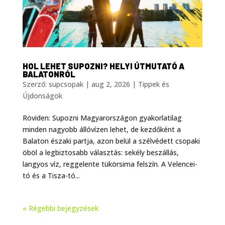
HOL LEHET SUPOZNI? HELYI ÚTMUTATÓ A
BALATONRÓL
Szerző:
supcsopak
|
aug 2, 2026
|
Tippek és
Újdonságok
Röviden: Supozni Magyarországon gyakorlatilag
minden nagyobb állóvízen lehet, de kezdőként a
Balaton északi partja, azon belül a szélvédett csopaki
öböl a legbiztosabb választás: sekély beszállás,
langyos víz, reggelente tükörsima felszín. A Velencei-
tó és a Tisza-tó...
« Régebbi bejegyzések