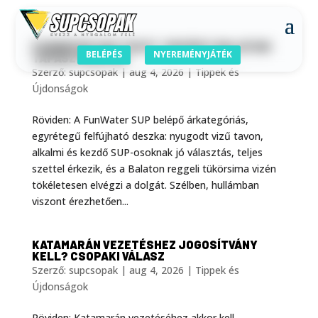
FUNWATER SUP TESZT: MEGÉRI? BALATONI
BELÉPÉS
NYEREMÉNYJÁTÉK
TAPASZTALATOK
Szerző:
supcsopak
|
aug 4, 2026
|
Tippek és
Újdonságok
Röviden: A FunWater SUP belépő árkategóriás,
egyrétegű felfújható deszka: nyugodt vizű tavon,
alkalmi és kezdő SUP-osoknak jó választás, teljes
szettel érkezik, és a Balaton reggeli tükörsima vizén
tökéletesen elvégzi a dolgát. Szélben, hullámban
viszont érezhetően...
KATAMARÁN VEZETÉSHEZ JOGOSÍTVÁNY
KELL? CSOPAKI VÁLASZ
Szerző:
supcsopak
|
aug 4, 2026
|
Tippek és
Újdonságok
Röviden: Katamarán vezetéséhez akkor kell