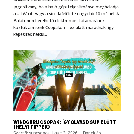
jogosítvány, ha a hajó gépi teljesítménye meghaladja
a 4 kW-ot, vagy a vitorlafelülete nagyobb 10 m²-nél. A
Balatonon bérelhető elektromos katamaránok –
köztük a mieink Csopakon – ez alatt maradnak, így
képesítés nélkül...
WINDGURU CSOPAK: ÍGY OLVASD SUP ELŐTT
(HELYI TIPPEK)
Szerző:
supcsopak
|
aug 3, 2026
|
Tippek és