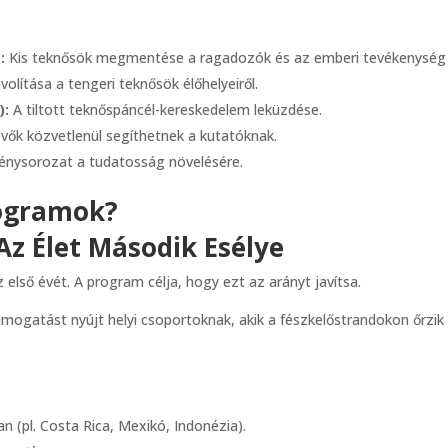
:
Kis teknősök megmentése a ragadozók és az emberi tevékenység e
ítása a tengeri teknősök élőhelyeiről.
):
A tiltott teknőspáncél-kereskedelem leküzdése.
vők közvetlenül segíthetnek a kutatóknak.
nysorozat a tudatosság növelésére.
ogramok?
 Az Élet Második Esélye
 első évét. A program célja, hogy ezt az arányt javítsa.
mogatást nyújt helyi csoportoknak, akik a fészkelőstrandokon őrzik a
 (pl. Costa Rica, Mexikó, Indonézia).