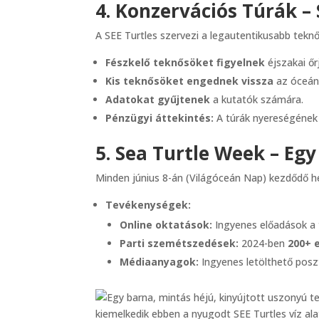
4. Konzervációs Túrák – 
A SEE Turtles szervezi a legautentikusabb tekn
Fészkelő teknősöket figyelnek
éjszakai őr
Kis teknősöket engednek vissza
az óceán
Adatokat gyűjtenek
a kutatók számára.
Pénzügyi áttekintés:
A túrák nyereségéne
5. Sea Turtle Week – Eg
Minden június 8-án (Világóceán Nap) kezdődő h
Tevékenységek:
Online oktatások:
Ingyenes előadások a t
Parti szemétszedések:
2024-ben
200+ 
Médiaanyagok:
Ingyenes letölthető pos