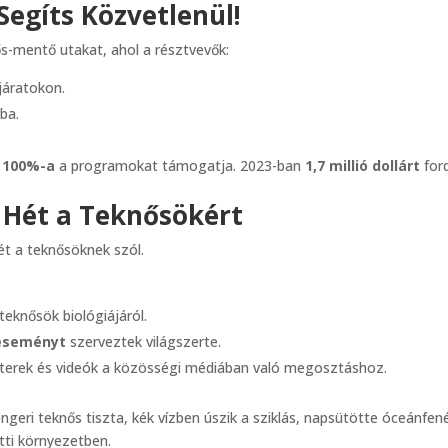
Segíts Közvetlenül!
ős-mentő utakat, ahol a résztvevők:
járatokon.
ba.
k
100%-a
a programokat támogatja. 2023-ban
1,7 millió dollárt
ford
y Hét a Teknősökért
ét a teknősöknek szól.
eknősök biológiájáról.
eseményt
szerveztek világszerte.
zterek és videók a közösségi médiában való megosztáshoz.