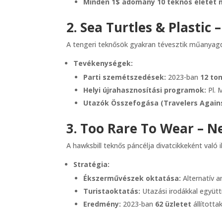
Minden 1$ adomány 10 teknős életét 
2. Sea Turtles & Plast
A tengeri teknősök gyakran tévesztik műanyag
Tevékenységek:
Parti szemétszedések:
2023-ban
12 to
Helyi újrahasznosítási programok:
Pl. 
Utazók Összefogása (Travelers Against
3. Too Rare To Wear – Ne
A hawksbill teknős páncélja divatcikkeként való
Stratégia:
Ékszerművészek oktatása:
Alternatív a
Turistaoktatás:
Utazási irodákkal együtt
Eredmény:
2023-ban
62 üzletet
állította