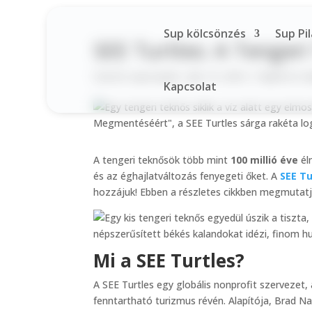
Sup kölcsönzés
Sup Pi
SEE Turtles: A Tenge
Szerző:
supcsopak
|
ápr 19, 2025
|
Tippek és 
Kapcsolat
A tengeri teknősök több mint
100 millió éve
él
és az éghajlatváltozás fenyegeti őket. A
SEE Tu
hozzájuk! Ebben a részletes cikkben megmutatju
Mi a SEE Turtles?
A SEE Turtles egy globális nonprofit szervezet,
fenntartható turizmus révén. Alapítója, Brad N