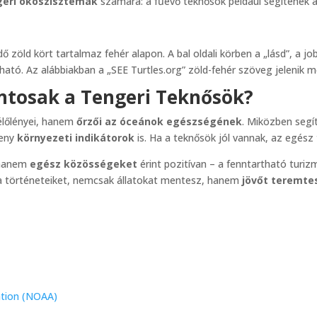
geri ökoszisztémák
számára: a fűevő teknősök például segítenek
ontosak a Tengeri Teknősök?
élőlényei, hanem
őrzői az óceánok egészségének
. Miközben segí
keny
környezeti indikátorok
is. Ha a teknősök jól vannak, az egész
 hanem
egész közösségeket
érint pozitívan – a fenntartható turiz
 történeteiket, nemcsak állatokat mentesz, hanem
jövőt teremte
ation (NOAA)