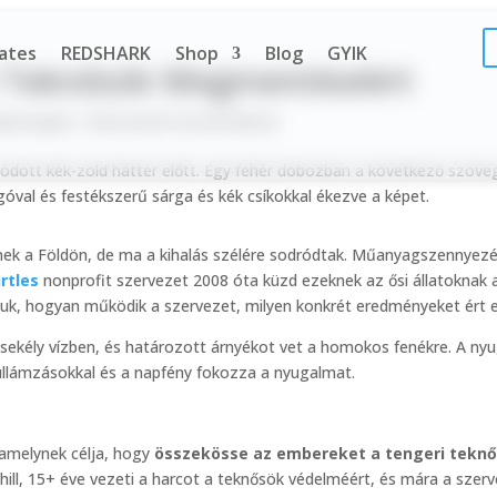
lates
REDSHARK
Shop
Blog
GYIK
ri Teknősök Megmentéséért
Újdonságok
|
Nincsenek hozzászólások
nek a Földön, de ma a kihalás szélére sodródtak. Műanyagszennyezés,
rtles
nonprofit szervezet 2008 óta küzd ezeknek az ősi állatoknak 
k, hogyan működik a szervezet, milyen konkrét eredményeket ért el
 amelynek célja, hogy
összekösse az embereket a tengeri tekn
ahill, 15+ éve vezeti a harcot a teknősök védelméért, és mára a szer