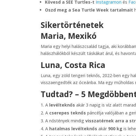
Kövesd a SEE Turtles-t
Instagramon
és
Fac
Oszd meg a Sea Turtle Week tartalmait
h
Sikertörténetek
Maria, Mexikó
Maria egy helyi halászcsalád tagja, aki korábba
halászhálókból készült táskákat árul, és havon
Luna, Costa Rica
Luna, egy zöld tengeri teknős, 2022-ben egy ha
visszaengedték az óceánba. Ma egy műholdas ny
Tudtad? – 5 Megdöbbent
A
levélteknős
akár 3 napig is víz alatt mara
A
cserepes teknős
páncélja valójában a ger
A nőstények mindig
visszatérnek arra a st
A
hatalmas levélteknős
akár
900 kg
is leh