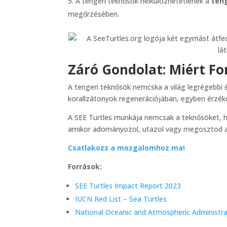
A tengeri teknősök nélkülözhetetlenek a
ten
megőrzésében.
Záró Gondolat: Miért F
A tengeri teknősök nemcska a világ legrégebbi 
korallzátonyok regenerációjában, egyben érzé
A SEE Turtles munkája nemcsak a teknősöket,
amikor adományozol, utazol vagy megosztod a
Csatlakozz a mozgalomhoz ma!
Források:
SEE Turtles Impact Report 2023
IUCN Red List – Sea Turtles
National Oceanic and Atmospheric Administr