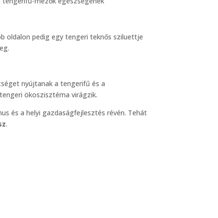
 a tengerifű-mezők egészségének
tséget nyújtanak a tengerifű és a
 tengeri ökoszisztéma virágzik.
mus és a helyi gazdaságfejlesztés révén. Tehát
sz
.