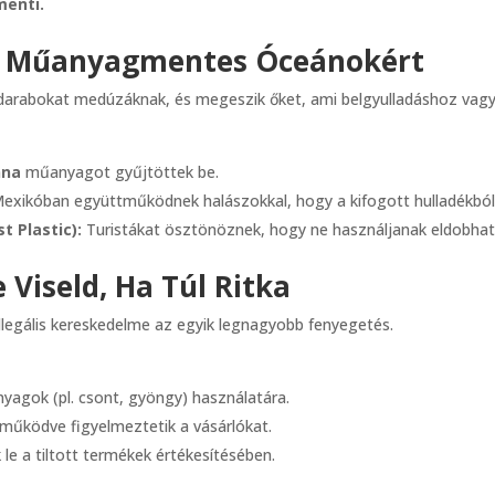
menti.
ic – Műanyagmentes Óceánokért
darabokat medúzáknak, és megeszik őket, ami belgyulladáshoz vagy 
nna
műanyagot gyűjtöttek be.
Mexikóban együttműködnek halászokkal, hogy a kifogott hulladékból
 Plastic):
Turistákat ösztönöznek, hogy ne használjanak eldobh
 Viseld, Ha Túl Ritka
 illegális kereskedelme az egyik legnagyobb fenyegetés.
nyagok (pl. csont, gyöngy) használatára.
működve figyelmeztetik a vásárlókat.
k le a tiltott termékek értékesítésében.