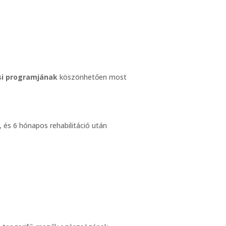
si programjának
köszönhetően most
 és 6 hónapos rehabilitáció után