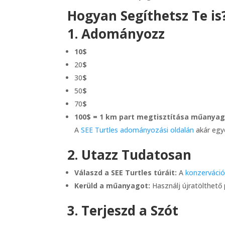
Hogyan Segíthetsz Te is
1. Adományozz
10$
20
$
30
$
50
$
70
$
100$ = 1 km part megtisztítása műanyag
A
SEE Turtles adományozási oldalán
akár egy
2. Utazz Tudatosan
Válaszd a SEE Turtles túráit:
A
konzerváció
Kerüld a műanyagot:
Használj újratölthető 
3. Terjeszd a Szót