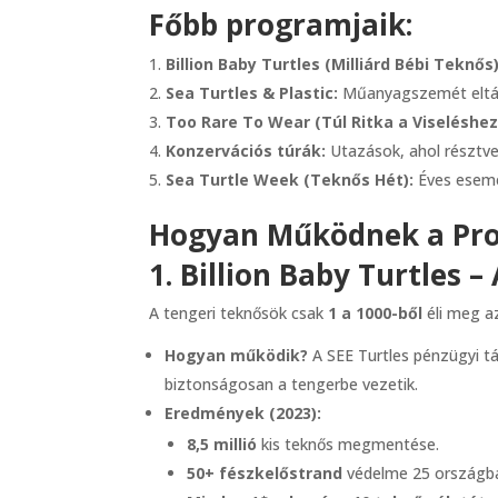
Főbb programjaik:
Billion Baby Turtles (Milliárd Bébi Teknős)
Sea Turtles & Plastic:
Műanyagszemét eltávol
Too Rare To Wear (Túl Ritka a Viseléshez
Konzervációs túrák:
Utazások, ahol résztve
Sea Turtle Week (Teknős Hét):
Éves esemé
Hogyan Működnek a Pr
1. Billion Baby Turtles –
A tengeri teknősök csak
1 a 1000-ből
éli meg az
Hogyan működik?
A SEE Turtles pénzügyi tá
biztonságosan a tengerbe vezetik.
Eredmények (2023):
8,5 millió
kis teknős megmentése.
50+ fészkelőstrand
védelme 25 országban