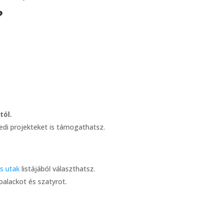
?
tól.
edi projekteket is támogathatsz.
s utak
listájából választhatsz.
palackot és szatyrot.