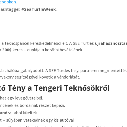
ebookon
.
ashtaggel:
#SeaTurtleWeek
.
n a teknőspáncél kereskedelméből élt. A SEE Turtles
újrahasznosítá
ta
300$
keres – duplája a korábbi bevételének.
lászhálóba gabalyodott. A SEE Turtles helyi partnerei megmentették,
akörv segítségével követik a vándorlását.
ő Tény a Tengeri Teknősökről
dhat egy levegővételből.
incének és bordáinak részét képezi.
randra
, ahol kikeltek.
et – súlyában vetekednek egy kis autóval.