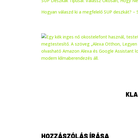
SUP Deszkák Típusai: Válassz Okosan, Hogy Ne 
Hogyan válaszd ki a megfelelő SUP deszkát? –
KLA
HOZZÁSZÓLÁS ÍRÁSA