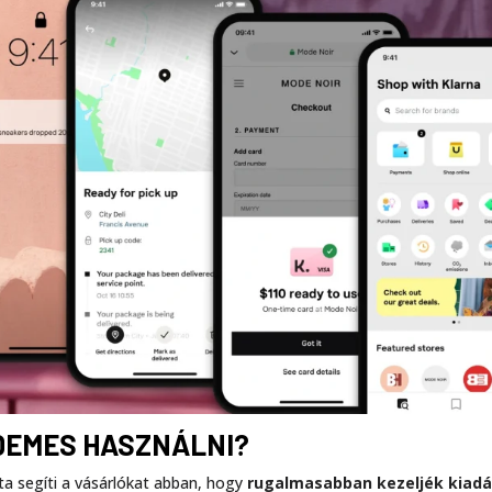
RDEMES HASZNÁLNI?
óta segíti a vásárlókat abban, hogy
rugalmasabban kezeljék kiadá