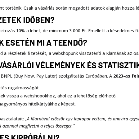
nt történik. Csak a vásárlás során megadott adatok alapján hozza lé
IZETEK IDŐBEN?
artozás 10%-a lehet, de minimum 3 000 Ft. Emellett a késedelmes fiz
K ESETÉN MI A TEENDŐ?
ted a részletek fizetését, a webshopunk visszatéríti a Klarnának az 
 VÁSÁRLÓI VÉLEMÉNYEK ÉS STATISZTI
b BNPL (Buy Now, Pay Later) szolgáltatás Európában. A
2023-as fe
etés rugalmasságát.
nek vissza a webshopokhoz, ahol ez a lehetőség elérhető.
 hagyományos hitelkártyákhoz képest.
pasztalatait:
„A Klarnával először egy laptopot vettem, és annyira egy
azonnal megfizetni a teljes összeget.”
ES KIPRÓBÁLNI?