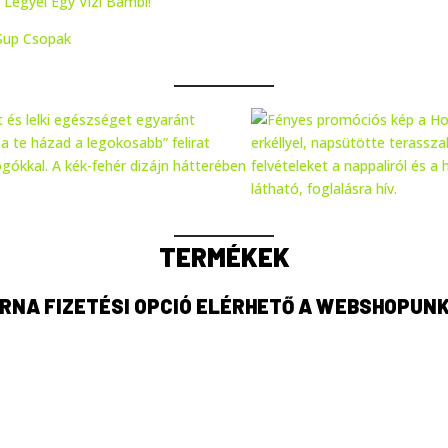
Legyél Egy Vízi Bambi!
 Sup Csopak
TERMÉKEK
RNA FIZETÉSI OPCIÓ ELÉRHETŐ A WEBSHOPUN