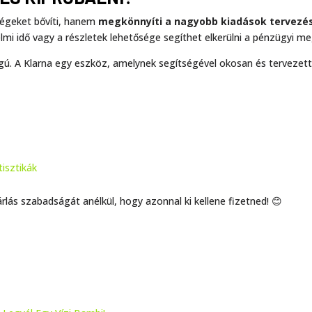
ségeket bővíti, hanem
megkönnyíti a nagyobb kiadások tervezé
relmi idő vagy a részletek lehetősége segíthet elkerülni a pénzügyi m
ságú. A Klarna egy eszköz, amelynek segítségével okosan és tervezet
isztikák
rlás szabadságát anélkül, hogy azonnal ki kellene fizetned! 😊