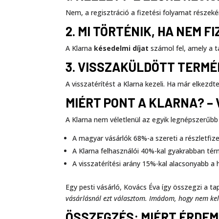
Nem, a regisztráció a fizetési folyamat részeké
2. MI TÖRTÉNIK, HA NEM F
A Klarna
késedelmi díjat
számol fel, amely a t
3. VISSZAKÜLDÖTT TERMÉ
A visszatérítést a Klarna kezeli. Ha már elkezd
MIÉRT PONT A KLARNA? –
A Klarna nem véletlenül az egyik legnépszerűb
A magyar vásárlók 68%-a szereti a részletfiz
A Klarna felhasználói 40%-kal gyakrabban tér
A visszatérítési arány 15%-kal alacsonyabb a
Egy pesti vásárló, Kovács Éva így összegzi a ta
vásárlásnál ezt választom. Imádom, hogy nem kell 
ÖSSZEGZÉS: MIÉRT ÉRDEM