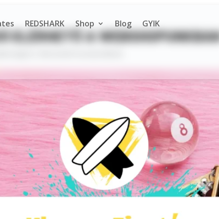
ates
REDSHARK
Shop
Blog
GYIK
CIÓ ELÉRHETŐ A WEBSHOPUNKBA
Újdonságok
|
Nincsenek hozzászólások