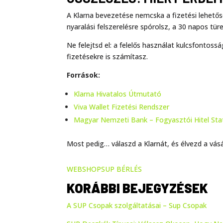
A Klarna bevezetése nemcska a fizetési lehető
nyaralási felszerelésre spórolsz, a 30 napos tü
Ne felejtsd el: a felelős használat kulcsfontos
fizetésekre is számítasz.
Források:
Klarna Hivatalos Útmutató
Viva Wallet Fizetési Rendszer
Magyar Nemzeti Bank – Fogyasztói Hitel Stat
Most pedig… válaszd a Klarnát, és élvezd a vásá
WEBSHOP
SUP BÉRLÉS
KORÁBBI BEJEGYZÉSEK
A SUP Csopak szolgáltatásai – Sup Csopak