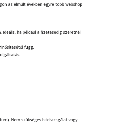
szágon az elmúlt években egyre több webshop
n
. Ideális, ha például a fizetésedig szeretnél
minősítésétől függ.
olgáltatás.
átum). Nem szükséges hitelvizsgálat vagy