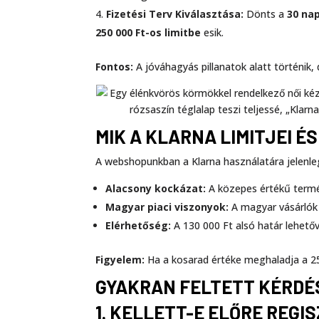
Fizetési Terv Kiválasztása:
Dönts a
30 na
250 000 Ft-os limitbe
esik.
Fontos:
A jóváhagyás pillanatok alatt történik, d
MIK A KLARNA LIMITJEI É
A webshopunkban a Klarna használatára jelenl
Alacsony kockázat:
A közepes értékű termé
Magyar piaci viszonyok:
A magyar vásárlók 
Elérhetőség:
A 130 000 Ft alsó határ lehetőv
Figyelem:
Ha a kosarad értéke meghaladja a 250
GYAKRAN FELTETT KÉRDÉ
1. KELLETT-E ELŐRE REG