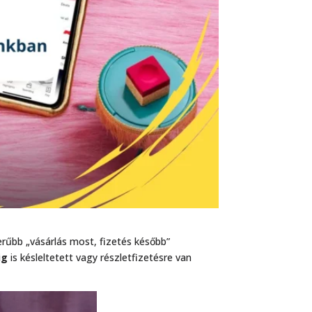
erűbb „vásárlás most, fizetés később”
ig
is késleltetett vagy részletfizetésre van