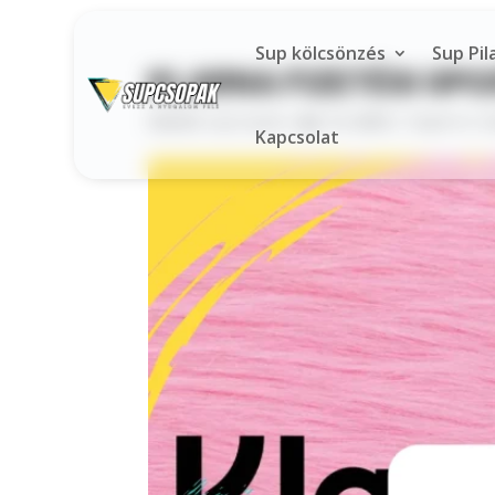
Sup kölcsönzés
Sup Pil
KLARNA FIZETÉSI OP
Szerző:
supcsopak
|
ápr 14, 2025
|
Tippek és 
Kapcsolat