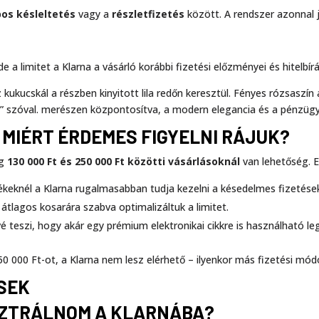
pos késleltetés
vagy a
részletfizetés
között. A rendszer azonnal j
e a limitet a Klarna a vásárló korábbi fizetési előzményei és hitelbírá
S MIÉRT ÉRDEMES FIGYELNI RÁJUK?
eg
130 000 Ft és 250 000 Ft közötti vásárlásoknál
van lehetőség. E
keknél a Klarna rugalmasabban tudja kezelni a késedelmes fizetése
átlagos kosarára szabva optimalizáltuk a limitet.
é teszi, hogy akár egy prémium elektronikai cikkre is használható le
 000 Ft-ot, a Klarna nem lesz elérhető – ilyenkor más fizetési módo
SEK
ISZTRÁLNOM A KLARNÁBA?