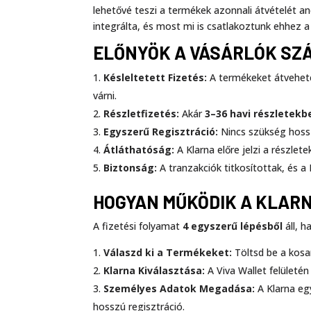
lehetővé teszi a termékek azonnali átvételét a
integrálta, és most mi is csatlakoztunk ehhez a
ELŐNYÖK A VÁSÁRLÓK SZ
Késleltetett Fizetés:
A termékeket átvehet
várni.
Részletfizetés:
Akár
3–36 havi részletekb
Egyszerű Regisztráció:
Nincs szükség hossz
Átláthatóság:
A Klarna előre jelzi a részlet
Biztonság:
A tranzakciók titkosítottak, és 
HOGYAN MŰKÖDIK A KLAR
A fizetési folyamat
4 egyszerű lépésből
áll, h
Válaszd ki a Termékeket:
Töltsd be a kosa
Klarna Kiválasztása:
A Viva Wallet felületén 
Személyes Adatok Megadása:
A Klarna eg
hosszú regisztráció.