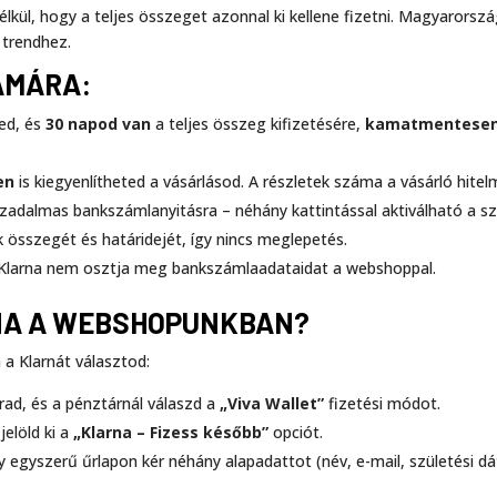
nélkül, hogy a teljes összeget azonnal ki kellene fizetni. Magyaror
 trendhez.
ÁMÁRA:
ed, és
30 napod van
a teljes összeg kifizetésére,
kamatmentese
en
is kiegyenlítheted a vásárlásod. A részletek száma a vásárló hitel
adalmas bankszámlanyitásra – néhány kattintással aktiválható a sz
ek összegét és határidejét, így nincs meglepetés.
a Klarna nem osztja meg bankszámlaadataidat a webshoppal.
NA A WEBSHOPUNKBAN?
a a Klarnát választod:
rad, és a pénztárnál válaszd a
„Viva Wallet”
fizetési módot.
jelöld ki a
„Klarna – Fizess később”
opciót.
y egyszerű űrlapon kér néhány alapadattot (név, e-mail, születési d