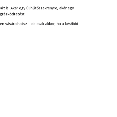
sét
is. Akár egy új hűtőszekrényre, akár egy
egrázkódtatást.
ten vásárolhatsz – de csak akkor, ha a későbbi