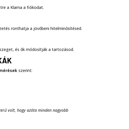
tre a Klarna a fiókodat.
etés ronthatja a jövőbeni hitelminősítésed.
összeget, és ők módosítják a tartozásod.
KÁK
lmérések
szerint:
szerű volt, hogy azóta minden nagyobb