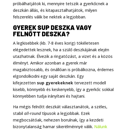
próbálhatjátok ki, mennyire tetszik a gyerkőcnek a
deszkán állás, és kitapasztalhatjátok, milyen
felszerelés válik be nektek a legjobban.
GYEREK SUP DESZKA VAGY
FELNŐTT DESZKA?
A legkisebbek (kb. 7-8 éves korig) tökéletesen
elégedettek lesznek, ha a szülő deszkájának elején
utazhatnak. Élvezik a ringatózást, a vizet és a közös
élményt. Amikor azonban a gyerek már
magabiztosabb, és önállóan is próbálkozna, érdemes
elgondolkodni egy saját deszkán. Egy
kifejezetten
sup gyerekeknek
tervezett modell
kisebb, könnyebb és keskenyebb, így a gyerkőc sokkal
könnyebben tudja irányítani és hajtani.
Ha mégis felnőtt deszkát választanátok, a széles,
stabil
all-round
típusok a legjobbak. Ezek
megbocsátóak, nehezen borulnak, így a kezdeti
bizonytalanság hamar sikerélménnyé válik.
Nálunk