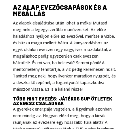
AZ ALAP EVEZŐCSAPÁSOK ÉS A
MEGÁLLÁS
Az alapok elsajátítása után jöhet a móka! Mutasd
meg neki a legegyszerűbb manővereket. Az előre
haladáshoz nyúljon előre az evezővel, merítse a vízbe,
és húzza maga mellett hátra. A kanyarodáshoz az
egyik oldalon evezzen egy nagy, íves mozdulattal, a
megálláshoz pedig egyszerűen csak evezzen
hátrafelé. És mi van, ha beleesik? Semmi pánik! A
mentőmellény fenntartja, a víz pedig kellemesen hűsít.
Tanítsd meg neki, hogy ilyenkor maradjon nyugodt, és
a deszka közepénél, a fogantyúnál kapaszkodva
másszon vissza. Ez is a kaland része!
TÖBB MINT EVEZÉS: JÁTÉKOS SUP ÖTLETEK
AZ EGÉSZ CSALÁDNAK
A gyerekek energiája végtelen, a figyelmük azonban
nem mindig az. Hogyan előzd meg, hogy a kicsik
ráunjanak az evezésre egy hosszabb túra alatt? A
titok egyszerű: változtassátok a SUP-ozást izgalmas