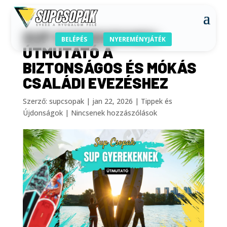
SUP GYEREKEKNEK:
BELÉPÉS
NYEREMÉNYJÁTÉK
ÚTMUTATÓ A
BIZTONSÁGOS ÉS MÓKÁS
CSALÁDI EVEZÉSHEZ
Szerző:
supcsopak
|
jan 22, 2026
|
Tippek és
Újdonságok
|
Nincsenek hozzászólások