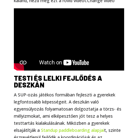
kaland, nézd meg ezt a rövid videót:Change video
TESTI ÉS LELKI FEJLŐDÉS A
DESZKÁN
A SUP-ozás játékos formában fejleszti a gyerekek
legfontosabb képességeit. A deszkán való
egyensúlyozás folyamatosan dolgoztatja a törzs- és
mélyizmokat, ami elképesztően jót tesz a helyes
testtartás kialakulásának. Miközben a gyerekek
elsajátítják a
Standup paddleboarding alapjai
t, szinte
észrevétlenül fejlődik a koordinációjuk és az