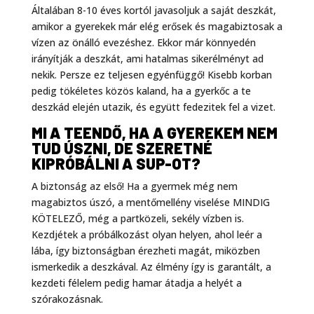
Általában 8-10 éves kortól javasoljuk a saját deszkát,
amikor a gyerekek már elég erősek és magabiztosak a
vízen az önálló evezéshez. Ekkor már könnyedén
irányítják a deszkát, ami hatalmas sikerélményt ad
nekik. Persze ez teljesen egyénfüggő! Kisebb korban
pedig tökéletes közös kaland, ha a gyerkőc a te
deszkád elején utazik, és együtt fedezitek fel a vizet.
MI A TEENDŐ, HA A GYEREKEM NEM
TUD ÚSZNI, DE SZERETNÉ
KIPRÓBÁLNI A SUP-OT?
A biztonság az első! Ha a gyermek még nem
magabiztos úszó, a mentőmellény viselése MINDIG
KÖTELEZŐ, még a partközeli, sekély vízben is.
Kezdjétek a próbálkozást olyan helyen, ahol leér a
lába, így biztonságban érezheti magát, miközben
ismerkedik a deszkával. Az élmény így is garantált, a
kezdeti félelem pedig hamar átadja a helyét a
szórakozásnak.