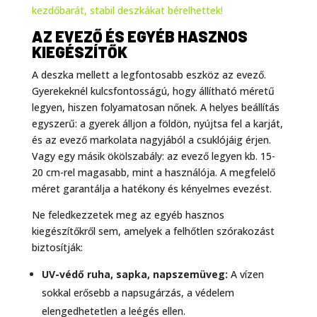
kezdőbarát, stabil deszkákat bérelhettek!
AZ EVEZŐ ÉS EGYÉB HASZNOS
KIEGÉSZÍTŐK
A deszka mellett a legfontosabb eszköz az evező.
Gyerekeknél kulcsfontosságú, hogy állítható méretű
legyen, hiszen folyamatosan nőnek. A helyes beállítás
egyszerű: a gyerek álljon a földön, nyújtsa fel a karját,
és az evező markolata nagyjából a csuklójáig érjen.
Vagy egy másik ökölszabály: az evező legyen kb. 15-
20 cm-rel magasabb, mint a használója. A megfelelő
méret garantálja a hatékony és kényelmes evezést.
Ne feledkezzetek meg az egyéb hasznos
kiegészítőkről sem, amelyek a felhőtlen szórakozást
biztosítják:
UV-védő ruha, sapka, napszemüveg:
A vízen
sokkal erősebb a napsugárzás, a védelem
elengedhetetlen a leégés ellen.