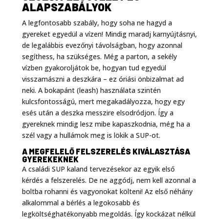
ALAPSZABÁLYOK
A legfontosabb szabály, hogy soha ne hagyd a
gyereket egyedül a vízen! Mindig maradj karnyújtásnyi,
de legalábbis evezőnyi távolságban, hogy azonnal
segíthess, ha szükséges. Még a parton, a sekély
vízben gyakoroljátok be, hogyan tud egyedül
visszamászni a deszkára – ez óriási önbizalmat ad
neki. A bokapánt (leash) használata szintén
kulcsfontosságú, mert megakadályozza, hogy egy
esés után a deszka messzire elsodródjon. Így a
gyereknek mindig lesz mibe kapaszkodnia, még ha a
szél vagy a hullámok meg is lökik a SUP-ot.
A MEGFELELŐ FELSZERELÉS KIVÁLASZTÁSA
GYEREKEKNEK
A családi SUP kaland tervezésekor az egyik első
kérdés a felszerelés. De ne aggódj, nem kell azonnal a
boltba rohanni és vagyonokat költeni! Az első néhány
alkalommal a bérlés a legokosabb és
legköltséghatékonyabb megoldás. Így kockázat nélkül