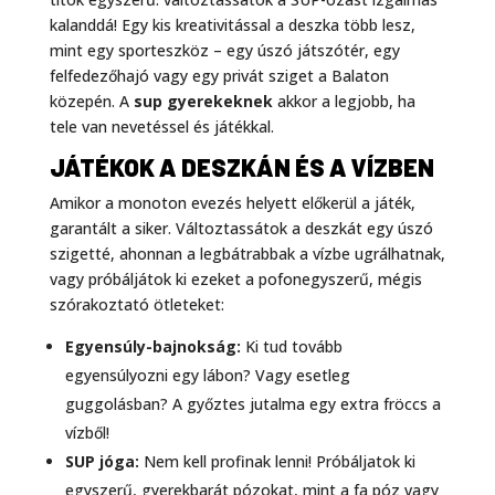
kalanddá! Egy kis kreativitással a deszka több lesz,
mint egy sporteszköz – egy úszó játszótér, egy
felfedezőhajó vagy egy privát sziget a Balaton
közepén. A
sup gyerekeknek
akkor a legjobb, ha
tele van nevetéssel és játékkal.
JÁTÉKOK A DESZKÁN ÉS A VÍZBEN
Amikor a monoton evezés helyett előkerül a játék,
garantált a siker. Változtassátok a deszkát egy úszó
szigetté, ahonnan a legbátrabbak a vízbe ugrálhatnak,
vagy próbáljátok ki ezeket a pofonegyszerű, mégis
szórakoztató ötleteket:
Egyensúly-bajnokság:
Ki tud tovább
egyensúlyozni egy lábon? Vagy esetleg
guggolásban? A győztes jutalma egy extra fröccs a
vízből!
SUP jóga:
Nem kell profinak lenni! Próbáljatok ki
egyszerű, gyerekbarát pózokat, mint a fa póz vagy