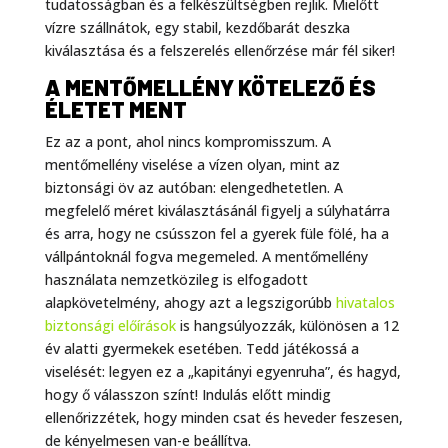
tudatosságban és a felkészültségben rejlik. Mielőtt
vízre szállnátok, egy stabil, kezdőbarát deszka
kiválasztása és a felszerelés ellenőrzése már fél siker!
A MENTŐMELLÉNY KÖTELEZŐ ÉS
ÉLETET MENT
Ez az a pont, ahol nincs kompromisszum. A
mentőmellény viselése a vízen olyan, mint az
biztonsági öv az autóban: elengedhetetlen. A
megfelelő méret kiválasztásánál figyelj a súlyhatárra
és arra, hogy ne csússzon fel a gyerek füle fölé, ha a
vállpántoknál fogva megemeled. A mentőmellény
használata nemzetközileg is elfogadott
alapkövetelmény, ahogy azt a legszigorúbb
hivatalos
biztonsági előírások
is hangsúlyozzák, különösen a 12
év alatti gyermekek esetében. Tedd játékossá a
viselését: legyen ez a „kapitányi egyenruha”, és hagyd,
hogy ő válasszon színt! Indulás előtt mindig
ellenőrizzétek, hogy minden csat és heveder feszesen,
de kényelmesen van-e beállítva.