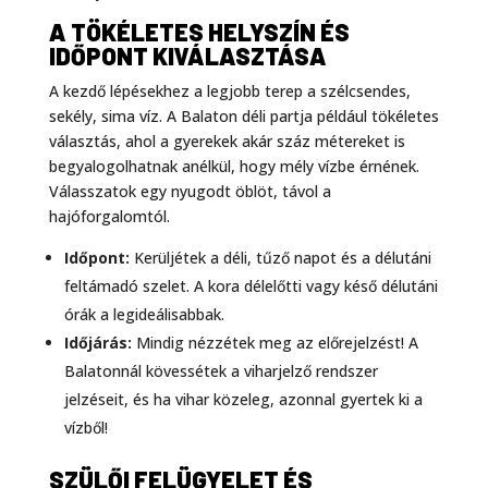
A TÖKÉLETES HELYSZÍN ÉS
IDŐPONT KIVÁLASZTÁSA
A kezdő lépésekhez a legjobb terep a szélcsendes,
sekély, sima víz. A Balaton déli partja például tökéletes
választás, ahol a gyerekek akár száz métereket is
begyalogolhatnak anélkül, hogy mély vízbe érnének.
Válasszatok egy nyugodt öblöt, távol a
hajóforgalomtól.
Időpont:
Kerüljétek a déli, tűző napot és a délutáni
feltámadó szelet. A kora délelőtti vagy késő délutáni
órák a legideálisabbak.
Időjárás:
Mindig nézzétek meg az előrejelzést! A
Balatonnál kövessétek a viharjelző rendszer
jelzéseit, és ha vihar közeleg, azonnal gyertek ki a
vízből!
SZÜLŐI FELÜGYELET ÉS