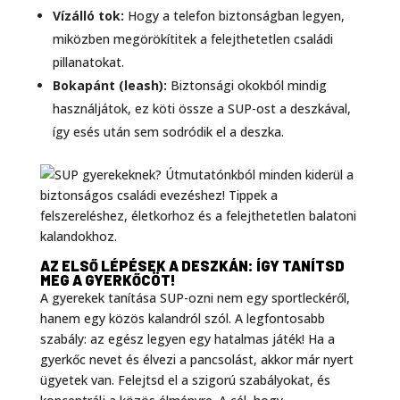
Vízálló tok:
Hogy a telefon biztonságban legyen,
miközben megörökítitek a felejthetetlen családi
pillanatokat.
Bokapánt (leash):
Biztonsági okokból mindig
használjátok, ez köti össze a SUP-ost a deszkával,
így esés után sem sodródik el a deszka.
AZ ELSŐ LÉPÉSEK A DESZKÁN: ÍGY TANÍTSD
MEG A GYERKŐCÖT!
A gyerekek tanítása SUP-ozni nem egy sportleckéről,
hanem egy közös kalandról szól. A legfontosabb
szabály: az egész legyen egy hatalmas játék! Ha a
gyerkőc nevet és élvezi a pancsolást, akkor már nyert
ügyetek van. Felejtsd el a szigorú szabályokat, és