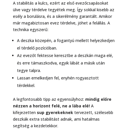
A stabilitás a kulcs, ezért az első evezőcsapásokat
ülve vagy térdelve tegyétek meg. Így sokkal kisebb az
esély a borulásra, és a sikerélmény garantált. Amikor
már magabiztosan evez térdelve, jöhet a felállás. A
technika egyszerű:
A deszka közepén, a fogantyú mellett helyezkedjen
el térdelő pozícióban.
Az evezőt fektesse keresztbe a deszkán maga elé,
és erre támaszkodva, egyik lábát a másik után
tegye talpra.
Lassan emelkedjen fel, enyhén rogyasztott
térdekkel.
A legfontosabb tipp az egyensúlyhoz:
mindig előre
nézzen a horizont felé, ne a lába elé!
A
kifejezetten
sup gyerekeknek
tervezett, szélesebb
deszkák extra stabilitást adnak, ami hatalmas
segítség a kezdetekkor.