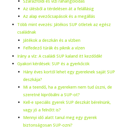
Szárazföldi és vízi ráhangolódás
Az ülésből a térdelésen át a felállásig
Az alap evezőcsapások és a megállás
Több mint evezés: Játékos SUP ötletek az egész
családnak
Játékok a deszkán és a vízben
Felfedező túrák és piknik a vízen
Irány a víz: A családi SUP kaland itt kezdődik!
Gyakori kérdések: SUP és a gyerkőcök
Hány éves kortól lehet egy gyereknek saját SUP
deszkája?
Mi a teendő, ha a gyerekem nem tud úszni, de
szeretné kipróbálni a SUP-ot?
Kell-e speciális gyerek SUP deszkát bérelnünk,
vagy jó a felnőtt is?
Mennyi idő alatt tanul meg egy gyerek
biztonságosan SUP-ozni?