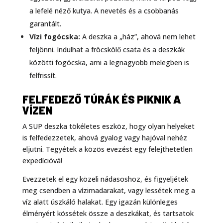
a lefelé néző kutya. A nevetés és a csobbanás
garantált.
Vízi fogócska:
A deszka a „ház”, ahová nem lehet
feljönni. Indulhat a fröcskölő csata és a deszkák
közötti fogócska, ami a legnagyobb melegben is
felfrissít.
FELFEDEZŐ TÚRÁK ÉS PIKNIK A
VÍZEN
A SUP deszka tökéletes eszköz, hogy olyan helyeket
is felfedezzetek, ahová gyalog vagy hajóval nehéz
eljutni. Tegyétek a közös evezést egy felejthetetlen
expedícióvá!
Evezzetek el egy közeli nádasoshoz, és figyeljétek
meg csendben a vízimadarakat, vagy lessétek meg a
víz alatt úszkáló halakat. Egy igazán különleges
élményért kössétek össze a deszkákat, és tartsatok