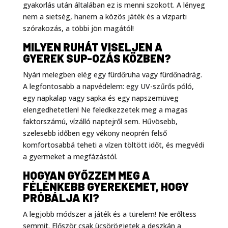
gyakorlás után általában ez is menni szokott. A lényeg
nem a sietség, hanem a közös játék és a vízparti
szórakozás, a többi jön magától!
MILYEN RUHÁT VISELJEN A
GYEREK SUP-OZÁS KÖZBEN?
Nyári melegben elég egy fürdőruha vagy fürdőnadrág.
A legfontosabb a napvédelem: egy UV-szűrős póló,
egy napkalap vagy sapka és egy napszemüveg
elengedhetetlen! Ne feledkezzetek meg a magas
faktorszámú, vízálló naptejről sem. Hűvösebb,
szelesebb időben egy vékony neoprén felső
komfortosabbá teheti a vízen töltött időt, és megvédi
a gyermeket a megfázástól.
HOGYAN GYŐZZEM MEG A
FÉLÉNKEBB GYEREKEMET, HOGY
PRÓBÁLJA KI?
A legjobb módszer a játék és a türelem! Ne erőltess
semmit. Először csak ücsörögjetek a deszkán a