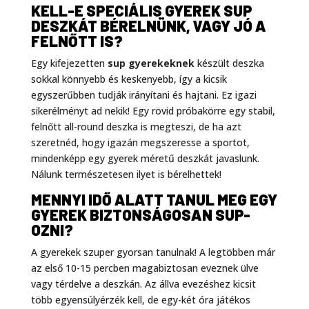
KELL-E SPECIÁLIS GYEREK SUP
DESZKÁT BÉRELNÜNK, VAGY JÓ A
FELNŐTT IS?
Egy kifejezetten
sup gyerekeknek
készült deszka
sokkal könnyebb és keskenyebb, így a kicsik
egyszerűbben tudják irányítani és hajtani. Ez igazi
sikerélményt ad nekik! Egy rövid próbakörre egy stabil,
felnőtt all-round deszka is megteszi, de ha azt
szeretnéd, hogy igazán megszeresse a sportot,
mindenképp egy gyerek méretű deszkát javaslunk.
Nálunk természetesen ilyet is bérelhettek!
MENNYI IDŐ ALATT TANUL MEG EGY
GYEREK BIZTONSÁGOSAN SUP-
OZNI?
A gyerekek szuper gyorsan tanulnak! A legtöbben már
az első 10-15 percben magabiztosan eveznek ülve
vagy térdelve a deszkán. Az állva evezéshez kicsit
több egyensúlyérzék kell, de egy-két óra játékos