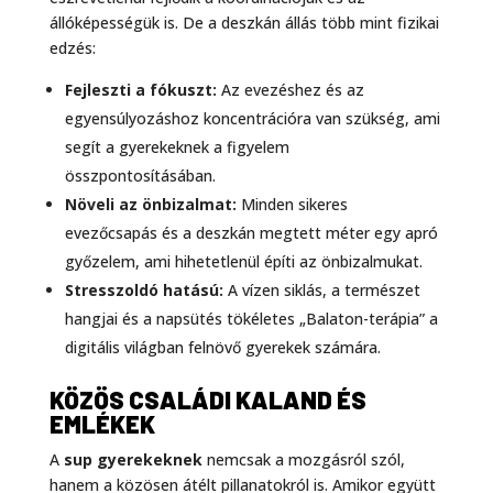
állóképességük is. De a deszkán állás több mint fizikai
edzés:
Fejleszti a fókuszt:
Az evezéshez és az
egyensúlyozáshoz koncentrációra van szükség, ami
segít a gyerekeknek a figyelem
összpontosításában.
Növeli az önbizalmat:
Minden sikeres
evezőcsapás és a deszkán megtett méter egy apró
győzelem, ami hihetetlenül építi az önbizalmukat.
Stresszoldó hatású:
A vízen siklás, a természet
hangjai és a napsütés tökéletes „Balaton-terápia” a
digitális világban felnövő gyerekek számára.
KÖZÖS CSALÁDI KALAND ÉS
EMLÉKEK
A
sup gyerekeknek
nemcsak a mozgásról szól,
hanem a közösen átélt pillanatokról is. Amikor együtt