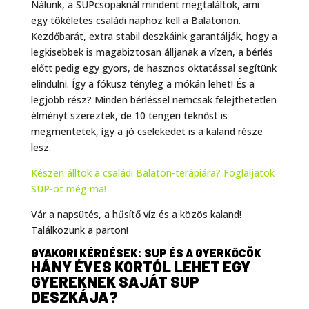
Nálunk, a SUPcsopaknál mindent megtaláltok, ami
egy tökéletes családi naphoz kell a Balatonon.
Kezdőbarát, extra stabil deszkáink garantálják, hogy a
legkisebbek is magabiztosan álljanak a vízen, a bérlés
előtt pedig egy gyors, de hasznos oktatással segítünk
elindulni. Így a fókusz tényleg a mókán lehet! És a
legjobb rész? Minden bérléssel nemcsak felejthetetlen
élményt szereztek, de 10 tengeri teknőst is
megmentetek, így a jó cselekedet is a kaland része
lesz.
Készen álltok a családi Balaton-terápiára? Foglaljatok
SUP-ot még ma!
Vár a napsütés, a hűsítő víz és a közös kaland!
Találkozunk a parton!
GYAKORI KÉRDÉSEK: SUP ÉS A GYERKŐCÖK
HÁNY ÉVES KORTÓL LEHET EGY
GYEREKNEK SAJÁT SUP
DESZKÁJA?