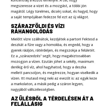
koncentrálj a közös élményre. A cél, hogy
megszeresse a vizet és a mozgást, a többi jön
magától. Légy türelmes, dicsérj sokat, és hagyd, hogy
a saját tempójában fedezze fel ezt az új világot.
SZÁRAZFÖLDI ÉS VÍZI
RÁHANGOLÓDÁS
Mielőtt vízre szállnátok, kezdjétek a parton! Fektesd a
deszkát a fűre vagy a homokba, és engedd, hogy a
gyerek ráüljön, rátérdeljen, és megszokja a felületét.
Ez a „szárazedzés” segít, hogy magabiztosabban
mozogjon a vízen. Ezután jöhet a sekély, maximum
derékig érő víz, ahol hagyhatod, hogy a deszka
mellett pancsoljon, és megérezze, hogyan viselkedik a
vízen. Itt mutasd meg neki az evezőt is: az egyik keze
a markolaton, a másik pedig a száron legyen,
nagyjából vállszélességben.
AZ ÜLÉSBŐL A TÉRDELÉSEN ÁT A
FELÁLLÁSIG