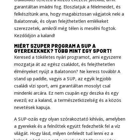
garantáltan imádni fog. Eloszlatjuk a félelmeidet, és
felkészítünk arra, hogy magabiztosan vágjatok neki a
Balatonnak, és olyan felejthetetlen emlékeket
szerezzetek, amikről még télen is mesélni fogtok.
Kezdődjön a kaland!
MIÉRT SZUPER PROGRAM A SUP A
GYEREKEKNEK? TÖBB MINT EGY SPORT!
Keresed a tökéletes nyári programot, ami egyszerre
mozgatja át az egész családot, és felejthetetlen
élményeket nyújt a Balatonon? Ne keress tovább! A
stand up paddle, vagyis a SUP, az egyik legjobb
családi vízi sport, ami garantáltan mosolyt csal
mindenki arcára. Ez nem csupán egy deszka és egy
evező; ez a kaland, a természetközelség és a közös
nevetések kapuja.
A SUP-ozás egy olyan szórakoztató kihívás, amelyben
a gyerekek és a felnőttek együtt fedezhetik fel a víz
világát. Hogy lásd, milyen önfeledt tud lenni ez a