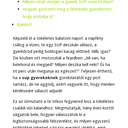
Milyen ruhát viseljen a gyerek SUP-ozás közben?
Hogyan győzzem meg a félénkebb gyerekemet,
hogy próbálja ki?
Ajánlott
Képzeld el a tökéletes balatoni napot: a napfény
csillog a vízen, te egy SUP deszkán siklasz, a
gyerkőcöd pedig boldogan kacag előtted. Idilli, igaz?
De közben ott motoszkál a fejedben: „Mi van, ha
beleborul és megijed? Milyen deszka kell neki? És ha
öt perc után megunja az egészet?” Teljesen érthető,
ha a
sup gyerekeknek
gondolatától egy picit
tartasz, de ne aggódj, azért vagyunk itt, hogy minden
kérdésedre választ adjunk!
Ez az útmutató a te titkos fegyvered lesz a tökéletes
családi vízi kalandhoz. Megmutatjuk, hány éves kortól
vágjatok bele, hogyan válasszátok ki a
legbiztonságosabb felszerelést, és milyen egyszerű
trükkökkel teheted a közös evezést játékká, amit