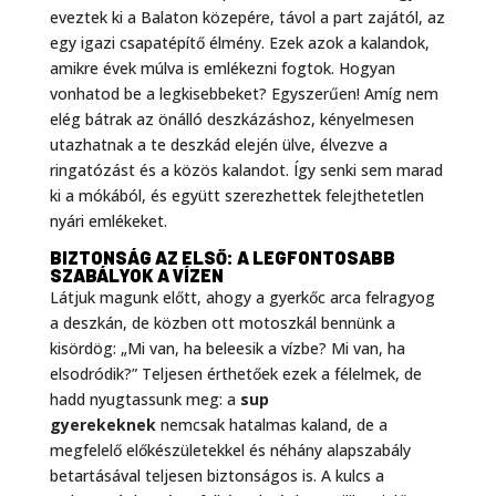
eveztek ki a Balaton közepére, távol a part zajától, az
egy igazi csapatépítő élmény. Ezek azok a kalandok,
amikre évek múlva is emlékezni fogtok. Hogyan
vonhatod be a legkisebbeket? Egyszerűen! Amíg nem
elég bátrak az önálló deszkázáshoz, kényelmesen
utazhatnak a te deszkád elején ülve, élvezve a
ringatózást és a közös kalandot. Így senki sem marad
ki a mókából, és együtt szerezhettek felejthetetlen
nyári emlékeket.
BIZTONSÁG AZ ELSŐ: A LEGFONTOSABB
SZABÁLYOK A VÍZEN
Látjuk magunk előtt, ahogy a gyerkőc arca felragyog
a deszkán, de közben ott motoszkál bennünk a
kisördög: „Mi van, ha beleesik a vízbe? Mi van, ha
elsodródik?” Teljesen érthetőek ezek a félelmek, de
hadd nyugtassunk meg: a
sup
gyerekeknek
nemcsak hatalmas kaland, de a
megfelelő előkészületekkel és néhány alapszabály
betartásával teljesen biztonságos is. A kulcs a