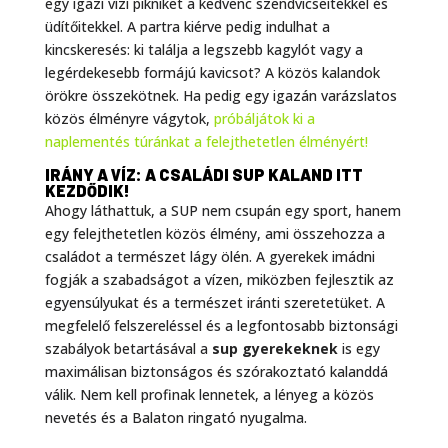
egy igazi vízi pikniket a kedvenc szendvicseitekkel és
üdítőitekkel. A partra kiérve pedig indulhat a
kincskeresés: ki találja a legszebb kagylót vagy a
legérdekesebb formájú kavicsot? A közös kalandok
örökre összekötnek. Ha pedig egy igazán varázslatos
közös élményre vágytok,
próbáljátok ki a
naplementés túránkat a felejthetetlen élményért!
IRÁNY A VÍZ: A CSALÁDI SUP KALAND ITT
KEZDŐDIK!
Ahogy láthattuk, a SUP nem csupán egy sport, hanem
egy felejthetetlen közös élmény, ami összehozza a
családot a természet lágy ölén. A gyerekek imádni
fogják a szabadságot a vízen, miközben fejlesztik az
egyensúlyukat és a természet iránti szeretetüket. A
megfelelő felszereléssel és a legfontosabb biztonsági
szabályok betartásával a
sup gyerekeknek
is egy
maximálisan biztonságos és szórakoztató kalanddá
válik. Nem kell profinak lennetek, a lényeg a közös
nevetés és a Balaton ringató nyugalma.