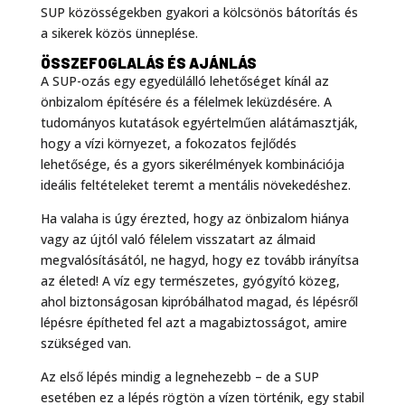
SUP közösségekben gyakori a kölcsönös bátorítás és
a sikerek közös ünneplése.
ÖSSZEFOGLALÁS ÉS AJÁNLÁS
A SUP-ozás egy egyedülálló lehetőséget kínál az
önbizalom építésére és a félelmek leküzdésére. A
tudományos kutatások egyértelműen alátámasztják,
hogy a vízi környezet, a fokozatos fejlődés
lehetősége, és a gyors sikerélmények kombinációja
ideális feltételeket teremt a mentális növekedéshez.
Ha valaha is úgy érezted, hogy az önbizalom hiánya
vagy az újtól való félelem visszatart az álmaid
megvalósításától, ne hagyd, hogy ez tovább irányítsa
az életed! A víz egy természetes, gyógyító közeg,
ahol biztonságosan kipróbálhatod magad, és lépésről
lépésre építheted fel azt a magabiztosságot, amire
szükséged van.
Az első lépés mindig a legnehezebb – de a SUP
esetében ez a lépés rögtön a vízen történik, egy stabil