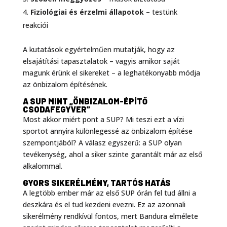
Fiziológiai és érzelmi állapotok
– testünk
reakciói
A kutatások egyértelműen mutatják, hogy az
elsajátítási tapasztalatok – vagyis amikor saját
magunk érünk el sikereket – a leghatékonyabb módja
az önbizalom építésének
.
A SUP MINT „ÖNBIZALOM-ÉPÍTŐ
CSODAFEGYVER”
Most akkor miért pont a SUP? Mi teszi ezt a vízi
sportot annyira különlegessé az önbizalom építése
szempontjából? A válasz egyszerű: a SUP olyan
tevékenység, ahol a siker szinte garantált már az első
alkalommal.
GYORS SIKERÉLMÉNY, TARTÓS HATÁS
A legtöbb ember már az első SUP órán fel tud állni a
deszkára és el tud kezdeni evezni
. Ez az azonnali
sikerélmény rendkívül fontos, mert Bandura elmélete