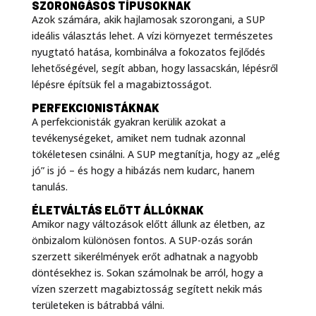
SZORONGÁSOS TÍPUSOKNAK
Azok számára, akik hajlamosak szorongani, a SUP
ideális választás lehet. A vízi környezet természetes
nyugtató hatása, kombinálva a fokozatos fejlődés
lehetőségével, segít abban, hogy lassacskán, lépésről
lépésre építsük fel a magabiztosságot
.
PERFEKCIONISTÁKNAK
A perfekcionisták gyakran kerülik azokat a
tevékenységeket, amiket nem tudnak azonnal
tökéletesen csinálni. A SUP megtanítja, hogy az „elég
jó” is jó – és hogy a hibázás nem kudarc, hanem
tanulás
.
ÉLETVÁLTÁS ELŐTT ÁLLÓKNAK
Amikor nagy változások előtt állunk az életben, az
önbizalom különösen fontos. A SUP-ozás során
szerzett sikerélmények erőt adhatnak a nagyobb
döntésekhez is. Sokan számolnak be arról, hogy a
vízen szerzett magabiztosság segített nekik más
területeken is bátrabbá válni
.