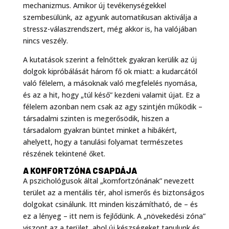
mechanizmus
. Amikor új tevékenységekkel
szembesülünk, az agyunk automatikusan aktiválja a
stressz-válaszrendszert, még akkor is, ha valójában
nincs veszély
.
A kutatások szerint a felnőttek gyakran kerülik az új
dolgok kipróbálását három fő ok miatt: a kudarcától
való félelem, a másoknak való megfelelés nyomása,
és az a hit, hogy „túl késő” kezdeni valamit újat
. Ez a
félelem azonban nem csak az agy szintjén működik –
társadalmi szinten is megerősödik, hiszen a
társadalom gyakran büntet minket a hibákért,
ahelyett, hogy a tanulási folyamat természetes
részének tekintené őket.
A KOMFORTZÓNA CSAPDÁJA
A pszichológusok által „komfortzónának” nevezett
terület az a mentális tér, ahol ismerős és biztonságos
dolgokat csinálunk
. Itt minden kiszámítható, de – és
ez a lényeg – itt nem is fejlődünk. A „növekedési zóna”
viszont az a terület, ahol új készségeket tanulunk és