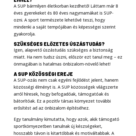
A SUP bármilyen életkorban kezdhető! Láttam már 8
éves gyerekeket és 80 éves nagymamákat is SUP-
ozni. A sport természete lehetővé teszi, hogy
mindenki a saját tempójában és képességei szerint
gyakorolja
.
SZÜKSÉGES ELŐZETES ÚSZÁSTUDÁS?
Igen, alapvető úszástudás szükséges a biztonság
miatt. Ha nem tudsz úszni, először ezt tanul meg – ez
önmagában is hatalmas önbizalom-növelő lehet!
A SUP KÖZÖSSÉGI EREJE
A SUP-ozás nem csak egyéni fejlődést jelent, hanem
közösségi élményt is. A SUP közösségek világszerte
arról híresek, hogy befogadóak, támogatóak és
bátorítóak
. Ez a pozitív társas környezet további
erősítést ad az önbizalom építéséhez.
Egy tanulmány kimutatta, hogy azok, akik támogató
sportkörnyezetben tanulnak új készségeket,
hosszabb távon is kitartóbbak és motiváltabbak
. A