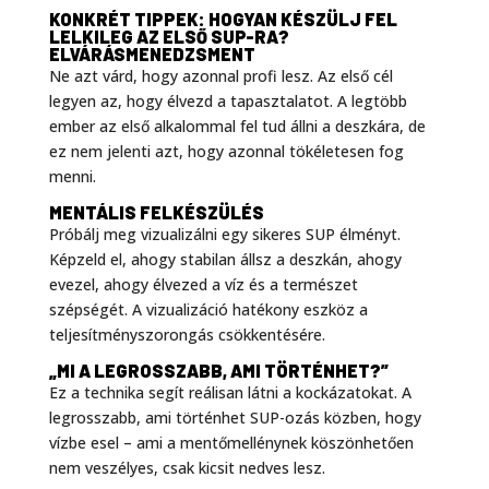
KONKRÉT TIPPEK: HOGYAN KÉSZÜLJ FEL
LELKILEG AZ ELSŐ SUP-RA?
ELVÁRÁSMENEDZSMENT
Ne azt várd, hogy azonnal profi lesz. Az első cél
legyen az, hogy élvezd a tapasztalatot. A legtöbb
ember az első alkalommal fel tud állni a deszkára, de
ez nem jelenti azt, hogy azonnal tökéletesen fog
menni
.
MENTÁLIS FELKÉSZÜLÉS
Próbálj meg vizualizálni egy sikeres SUP élményt.
Képzeld el, ahogy stabilan állsz a deszkán, ahogy
evezel, ahogy élvezed a víz és a természet
szépségét. A vizualizáció hatékony eszköz a
teljesítményszorongás csökkentésére
.
„MI A LEGROSSZABB, AMI TÖRTÉNHET?”
Ez a technika segít reálisan látni a kockázatokat. A
legrosszabb, ami történhet SUP-ozás közben, hogy
vízbe esel – ami a mentőmellénynek köszönhetően
nem veszélyes, csak kicsit nedves lesz
.