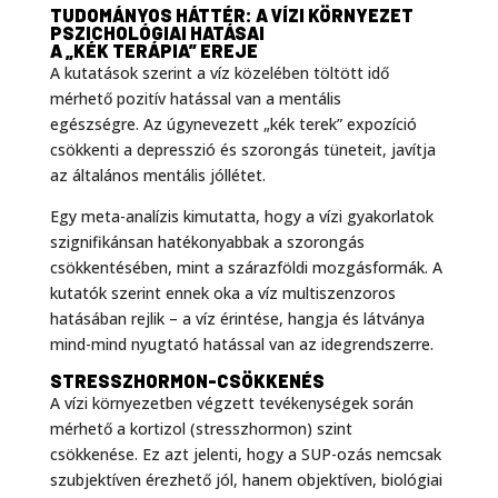
TUDOMÁNYOS HÁTTÉR: A VÍZI KÖRNYEZET
PSZICHOLÓGIAI HATÁSAI
A „KÉK TERÁPIA” EREJE
A kutatások szerint a víz közelében töltött idő
mérhető pozitív hatással van a mentális
egészségre
. Az úgynevezett „kék terek” expozíció
csökkenti a depresszió és szorongás tüneteit, javítja
az általános mentális jóllétet
.
Egy meta-analízis kimutatta, hogy a vízi gyakorlatok
szignifikánsan hatékonyabbak a szorongás
csökkentésében, mint a szárazföldi mozgásformák
. A
kutatók szerint ennek oka a víz multiszenzoros
hatásában rejlik – a víz érintése, hangja és látványa
mind-mind nyugtató hatással van az idegrendszerre.
STRESSZHORMON-CSÖKKENÉS
A vízi környezetben végzett tevékenységek során
mérhető a kortizol (stresszhormon) szint
csökkenése
. Ez azt jelenti, hogy a SUP-ozás nemcsak
szubjektíven érezhető jól, hanem objektíven, biológiai