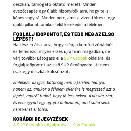
deszkán, támogató oktató mellett. Minden
evezőcsapás egy újabb bizonyíték arra, hogy te is
képes vagy rá. Minden perc, amit a vízen töltesz, egy
újabb pillanat, amikor felül kerekedel a félelmen.
FOGLALJ IDŐPONTOT, ÉS TEDD MEG AZ ELSŐ
LÉPÉST!
Ha készen állsz arra, hogy kilépj a komfortzónádból
és felfedezd, milyen érzés újra hinni magadban, ne
várj tovább! Látogass el a
SUP Csopak
oldalára, és
foglalj időpontot az első SUP élményedre. Itt nem
csak egy deszkát kölcsönzöl .
Emlékezz: az igazi bátorság nem a félelem hiánya,
hanem az, amikor a félelem ellenére is megteszed azt a
lépést, amiről tudod, hogy jó lesz neked. A víz vár rád,
és vele együtt egy újfajta önbizalom, amit soha senki
nem vehet el tőled.
KORÁBBI BEJEGYZÉSEK
A SUP Csopak szolgáltatásai – Sup Csopak