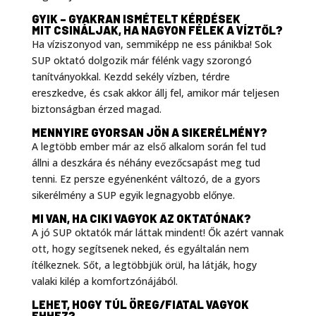
GYIK – GYAKRAN ISMÉTELT KÉRDÉSEK
MIT CSINÁLJAK, HA NAGYON FÉLEK A VÍZTŐL?
Ha víziszonyod van, semmiképp ne ess pánikba! Sok
SUP oktató dolgozik már félénk vagy szorongó
tanítványokkal. Kezdd sekély vízben, térdre
ereszkedve, és csak akkor állj fel, amikor már teljesen
biztonságban érzed magad
.
MENNYIRE GYORSAN JÖN A SIKERÉLMÉNY?
A legtöbb ember már az első alkalom során fel tud
állni a deszkára és néhány evezőcsapást meg tud
tenni. Ez persze egyénenként változó, de a gyors
sikerélmény a SUP egyik legnagyobb előnye
.
MI VAN, HA CIKI VAGYOK AZ OKTATÓNAK?
A jó SUP oktatók már láttak mindent! Ők azért vannak
ott, hogy segítsenek neked, és egyáltalán nem
ítélkeznek. Sőt, a legtöbbjük örül, ha látják, hogy
valaki kilép a komfortzónájából
.
LEHET, HOGY TÚL ÖREG/FIATAL VAGYOK
EHHEZ?