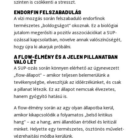
szinten is csökkenti a stresszt.
ENDORFIN FELSZABADULÁS
A vízi mozgás során felszabaduló endorfinok
természetes „boldogságot” okoznak
. Ez a biológiai
jutalom megerősíti a pozitív asszociációkat a SUP-
ozással kapcsolatban, növelve annak valószínűségét,
hogy újra ki akarjuk próbálni.
A FLOW-ÉLMÉNY ÉS A JELEN PILLANATBAN
VALÓ LÉT
A SUP-ozás során könnyen elérhető az úgynevezett
„flow-állapot” – amikor teljesen belemerülünk a
tevékenységbe, elveszítjük az időérzékünket, és csak
a pillanat létezik
. Ez az állapot nemcsak élvezetes,
hanem gyógyító hatású is.
A flow-élmény során az agy olyan állapotba kerül,
amikor kikapcsolódik a folyamatos „belső kritikus
hang” – az a hang, ami állandóan értékel és kritizál
minket. Helyette egy természetes, ösztönös művelet-
végrehajtási módba kerülünk
.