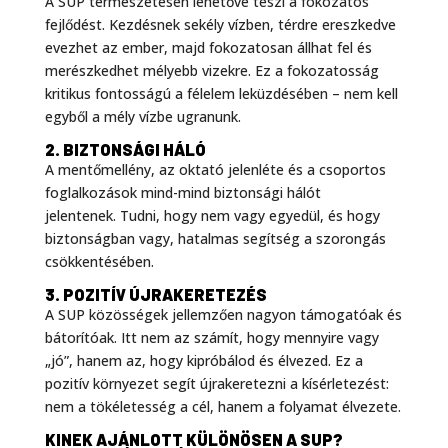
A SUP természetesen lehetővé teszi a fokozatos
fejlődést. Kezdésnek sekély vízben, térdre ereszkedve
evezhet az ember, majd fokozatosan állhat fel és
merészkedhet mélyebb vizekre
. Ez a fokozatosság
kritikus fontosságú a félelem leküzdésében – nem kell
egyből a mély vízbe ugranunk.
2. BIZTONSÁGI HÁLÓ
A mentőmellény, az oktató jelenléte és a csoportos
foglalkozások mind-mind biztonsági hálót
jelentenek
. Tudni, hogy nem vagy egyedül, és hogy
biztonságban vagy, hatalmas segítség a szorongás
csökkentésében.
3. POZITÍV ÚJRAKERETEZÉS
A SUP közösségek jellemzően nagyon támogatóak és
bátorítóak. Itt nem az számít, hogy mennyire vagy
„jó”, hanem az, hogy kipróbálod és élvezed
. Ez a
pozitív környezet segít újrakeretezni a kísérletezést:
nem a tökéletesség a cél, hanem a folyamat élvezete.
KINEK AJÁNLOTT KÜLÖNÖSEN A SUP?