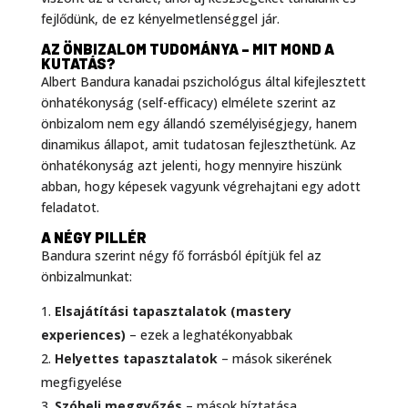
fejlődünk, de ez kényelmetlenséggel jár
.
AZ ÖNBIZALOM TUDOMÁNYA – MIT MOND A
KUTATÁS?
Albert Bandura kanadai pszichológus által kifejlesztett
önhatékonyság (self-efficacy) elmélete szerint az
önbizalom nem egy állandó személyiségjegy, hanem
dinamikus állapot, amit tudatosan fejleszthetünk
. Az
önhatékonyság azt jelenti, hogy mennyire hiszünk
abban, hogy képesek vagyunk végrehajtani egy adott
feladatot.
A NÉGY PILLÉR
Bandura szerint négy fő forrásból építjük fel az
önbizalmunkat
:
Elsajátítási tapasztalatok (mastery
experiences)
– ezek a leghatékonyabbak
Helyettes tapasztalatok
– mások sikerének
megfigyelése
Szóbeli meggyőzés
– mások bíztatása