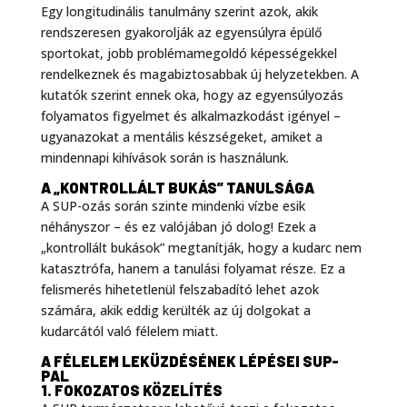
Egy longitudinális tanulmány szerint azok, akik
rendszeresen gyakorolják az egyensúlyra épülő
sportokat, jobb problémamegoldó képességekkel
rendelkeznek és magabiztosabbak új helyzetekben
. A
kutatók szerint ennek oka, hogy az egyensúlyozás
folyamatos figyelmet és alkalmazkodást igényel –
ugyanazokat a mentális készségeket, amiket a
mindennapi kihívások során is használunk.
A „KONTROLLÁLT BUKÁS” TANULSÁGA
A SUP-ozás során szinte mindenki vízbe esik
néhányszor – és ez valójában jó dolog! Ezek a
„kontrollált bukások” megtanítják, hogy a kudarc nem
katasztrófa, hanem a tanulási folyamat része
. Ez a
felismerés hihetetlenül felszabadító lehet azok
számára, akik eddig kerülték az új dolgokat a
kudarcától való félelem miatt.
A FÉLELEM LEKÜZDÉSÉNEK LÉPÉSEI SUP-
PAL
1. FOKOZATOS KÖZELÍTÉS