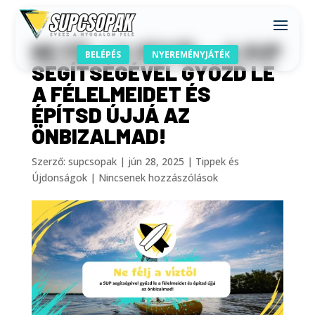
NE FÉLJ A VÍZTŐL – A SUP
BELÉPÉS
NYEREMÉNYJÁTÉK
SEGÍTSÉGÉVEL GYŐZD LE
A FÉLELMEIDET ÉS
ÉPÍTSD ÚJJÁ AZ
ÖNBIZALMAD!
Szerző:
supcsopak
|
jún 28, 2025
|
Tippek és
Újdonságok
|
Nincsenek hozzászólások