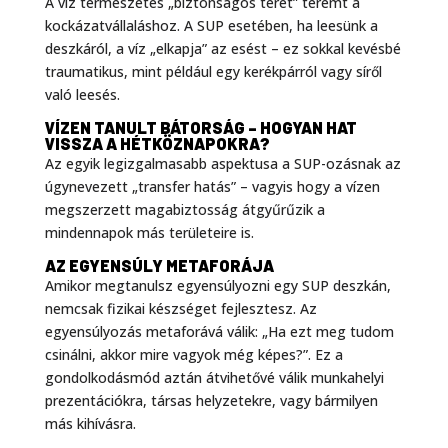
A víz természetes „biztonságos teret” teremt a
kockázatvállaláshoz. A SUP esetében, ha leesünk a
deszkáról, a víz „elkapja” az esést – ez sokkal kevésbé
traumatikus, mint például egy kerékpárról vagy síről
való leesés
.
VÍZEN TANULT BÁTORSÁG – HOGYAN HAT
VISSZA A HÉTKÖZNAPOKRA?
Az egyik legizgalmasabb aspektusa a SUP-ozásnak az
úgynevezett „transfer hatás” – vagyis hogy a vízen
megszerzett magabiztosság átgyűrűzik a
mindennapok más területeire is
.
AZ EGYENSÚLY METAFORÁJA
Amikor megtanulsz egyensúlyozni egy SUP deszkán,
nemcsak fizikai készséget fejlesztesz. Az
egyensúlyozás metaforává válik: „Ha ezt meg tudom
csinálni, akkor mire vagyok még képes?”
. Ez a
gondolkodásmód aztán átvihetővé válik munkahelyi
prezentációkra, társas helyzetekre, vagy bármilyen
más kihívásra.