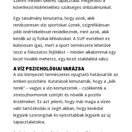
szerint minden sikeres tapasztalat megerősíti a
következő kísérletekhez szükséges önbizalmunkat
.
Egy tanulmány kimutatta, hogy azok, akik
rendszeresen vízi sportokat űznek, szignifikánsan
jobb önértékeléssel rendelkeznek, mint azok, akik
kerülik az új fizikai kihívásokat
. A SUP esetében ez
különösen igaz, mert a sport természete lehetővé
teszi a fokozatos fejlődést – minden alkalommal egy
kicsit tovább mehetsz, egy kicsit stabilabbá válsz.
A VÍZ PSZICHOLÓGIAI VARÁZSA
A vízi környezet természetes nyugtató hatással bír az
emberi pszichére
. Kutatások kimutatták, hogy a „kék
terek” – vagyis a vízi környezetek – csökkentik a
stresszhormonok szintjét és növelik a pozitív
érzelmeket
. Ez azt jelenti, hogy már maga a vízen
való tartózkodás is segít abban, hogy kevésbé
legyünk szorongóak és nyitottabbak legyünk az új
tapasztalatokra.