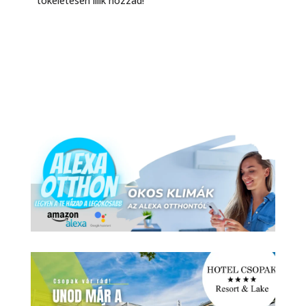
tökéletesen illik hozzád!