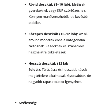
Rövid deszkák (8–10 láb):
Ideálisak
gyerekeknek vagy SUP szörfözéshez.
Könnyen manőverezhetők, de kevésbé
stabilak.
Közepes deszkák (10–12 láb):
Az all-
around modellek ebbe a kategóriába
tartoznak. Kezdőknek és szabadidős
használatra tökéletesek.
Hosszú deszkák (12 láb
felett):
Túrázásra és hosszabb távok
megtételére alkalmasak. Gyorsabbak, de
nagyobb tapasztalatot igényelnek.
Szélesség
: