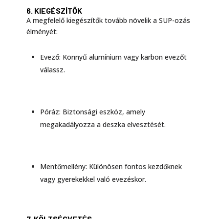
6. KIEGÉSZÍTŐK
A megfelelő kiegészítők tovább növelik a SUP-ozás
élményét:
Evező: Könnyű alumínium vagy karbon evezőt
válassz.
Póráz: Biztonsági eszköz, amely
megakadályozza a deszka elvesztését.
Mentőmellény: Különösen fontos kezdőknek
vagy gyerekekkel való evezéskor.
7. KÖLTSÉGVETÉS