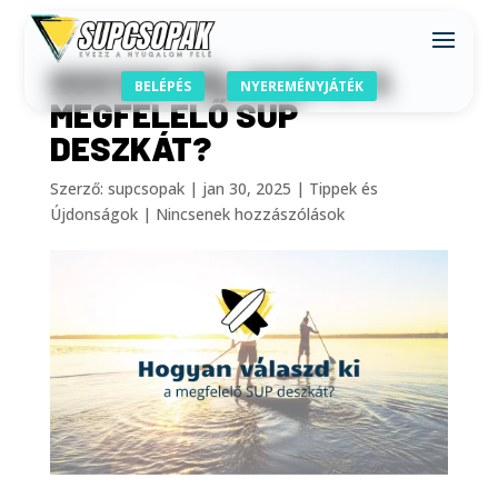
HOGYAN VÁLASZD KI A
BELÉPÉS
NYEREMÉNYJÁTÉK
MEGFELELŐ SUP
DESZKÁT?
Szerző:
supcsopak
|
jan 30, 2025
|
Tippek és
Újdonságok
|
Nincsenek hozzászólások