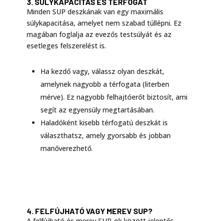
3. SÚLYKAPACITÁS ÉS TÉRFOGAT
Minden SUP deszkának van egy maximális
súlykapacitása, amelyet nem szabad túllépni. Ez
magában foglalja az evezős testsúlyát és az
esetleges felszerelést is.
Ha kezdő vagy, válassz olyan deszkát,
amelynek nagyobb a térfogata (literben
mérve). Ez nagyobb felhajtóerőt biztosít, ami
segít az egyensúly megtartásában.
Haladóként kisebb térfogatú deszkát is
választhatsz, amely gyorsabb és jobban
manőverezhető.
4. FELFÚJHATÓ VAGY MEREV SUP?
A felfújható és merev SUP-ok között jelentős