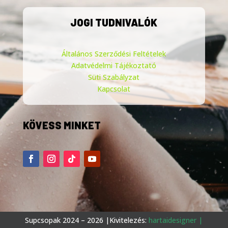
JOGI TUDNIVALÓK
Általános Szerződési Feltételek
Adatvédelmi Tájékoztató
Süti Szabályzat
Kapcsolat
KÖVESS MINKET
Supcsopak 2024 – 2026
|Kivitelezés:
hartaidesigner
|