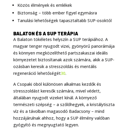
Közös élmények és emlékek
Biztonság – több ember figyel egymásra
Tanulási lehetőségek tapasztaltabb SUP-osoktól
BALATON ÉS A SUP TERÁPIA
A Balaton tökéletes helyszín a SUP terápiához. A
magyar tenger nyugodt vizei, gyönyörű panorámája
és könnyen megközelíthető partszakaszai ideális
környezetet biztosítanak azok számára, akik a SUP-
ozásban keresik a stresszoldás és mentális
regeneráció lehetőségét
30
.
A Csopaki öböl különösen alkalmas kezdők és
stresszoldást keresők számára, mivel védett,
általában nyugodt vizeket kínál. A környező
természeti szépség – a szőlőhegyek, a kristálytiszta
víz és a távolban magasodó Badacsony – mind
hozzájárulnak ahhoz, hogy a SUP élmény valóban
gyógyító és megnyugtató legyen.