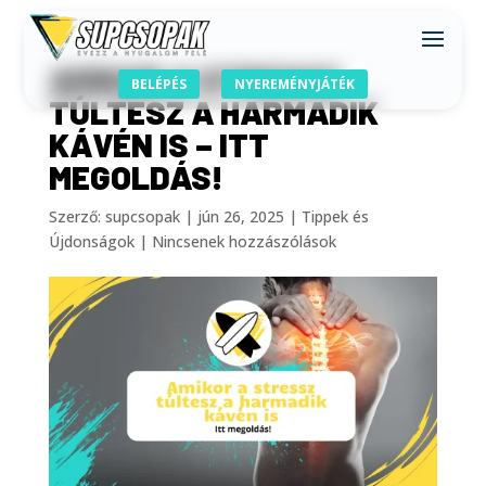
AMIKOR A STRESSZ
BELÉPÉS
NYEREMÉNYJÁTÉK
TÚLTESZ A HARMADIK
KÁVÉN IS – ITT
MEGOLDÁS!
Szerző:
supcsopak
|
jún 26, 2025
|
Tippek és
Újdonságok
|
Nincsenek hozzászólások