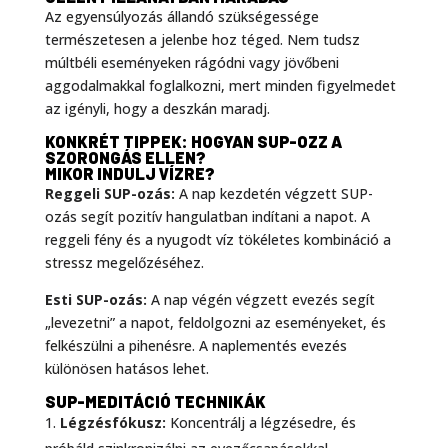
Az egyensúlyozás állandó szükségessége
természetesen a jelenbe hoz téged. Nem tudsz
múltbéli eseményeken rágódni vagy jövőbeni
aggodalmakkal foglalkozni, mert minden figyelmedet
az igényli, hogy a deszkán maradj.
KONKRÉT TIPPEK: HOGYAN SUP-OZZ A
SZORONGÁS ELLEN?
MIKOR INDULJ VÍZRE?
Reggeli SUP-ozás:
A nap kezdetén végzett SUP-
ozás segít pozitív hangulatban indítani a napot. A
reggeli fény és a nyugodt víz tökéletes kombináció a
stressz megelőzéséhez.
Esti SUP-ozás:
A nap végén végzett evezés segít
„levezetni” a napot, feldolgozni az eseményeket, és
felkészülni a pihenésre. A naplementés evezés
különösen hatásos lehet.
SUP-MEDITÁCIÓ TECHNIKÁK
Légzésfókusz:
Koncentrálj a légzésedre, és