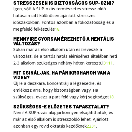
STRESSZESEN IS BIZTONSÁGOS SUP-OZNI?
Igen, sőt! A SUP-ozás természetes stressz oldó
hatása miatt különösen ajánlott stresszes
időszakokban. Fontos azonban a fokozatosság és a
megfelelő felkészülés
18
.
MENNYIRE GYORSAN ÉREZHETŐ A MENTÁLIS
VÁLTOZÁS?
Sokan már az első alkalom után észreveszik a
változást, de a tartós hatás eléréséhez általában heti
2-3 alkalom szükséges néhány héten keresztül
31
11
.
MIT CSINÁLJAK, HA PÁNIKROHAMOM VAN A
VÍZEN?
Ülj le a deszkára, koncentrálj a légzésedre, és
emlékezz arra, hogy biztonságban vagy. Ha
szükséges, evezz a part felé vagy kérj segítséget
18
.
SZÜKSÉGES-E ELŐZETES TAPASZTALAT?
Nem! A SUP-ozás alapjai könnyen elsajátíthatók, és
már az első alkalom is stresszoldó lehet. Ajánlott
azonban egy rövid oktatás kezdőknek
22
31
.