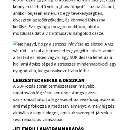
könnyen elérhető vele a „flow állapot” – az az állapot,
amikor teljesen elmerülsz egy tevékenységben,
elveszted az időérzékedet, és könnyed fókuszba
kerülsz. Ez egyfajta mozgó meditáció, ahol a
mozdulataidat a víz ritmusával hangolod össze.
LÉGZÉSTECHNIKÁK A DESZKÁN
A SUP-ozás során természetesen mélyebb,
tudatosabb légzésre kerül sor. Ahogy evezel,
szinkronizálhatod a légzésedet az evezőcsapásokkal,
ami még fokozza a meditatív élményt. A mély légzés
aktiválja a vagus ideget, ami kulcsszerepet játszik a
test relaxációs válaszában.
JELEN PILLANATBAN MARADÁS