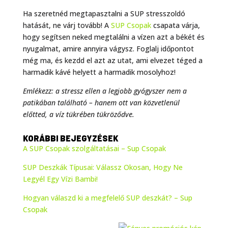
Ha szeretnéd megtapasztalni a SUP stresszoldó
hatását, ne várj tovább! A
SUP Csopak
csapata várja,
hogy segítsen neked megtalálni a vízen azt a békét és
nyugalmat, amire annyira vágysz. Foglalj időpontot
még ma, és kezdd el azt az utat, ami elvezet téged a
harmadik kávé helyett a harmadik mosolyhoz!
Emlékezz: a stressz ellen a legjobb gyógyszer nem a
patikában található – hanem ott van közvetlenül
előtted, a víz tükrében tükröződve.
KORÁBBI BEJEGYZÉSEK
A SUP Csopak szolgáltatásai – Sup Csopak
SUP Deszkák Típusai: Válassz Okosan, Hogy Ne
Legyél Egy Vízi Bambi!
Hogyan válaszd ki a megfelelő SUP deszkát? – Sup
Csopak