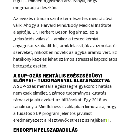
izgulj – minden figyelmed arra irányul, hogy
megmaradj a deszkán.
Az evezés ritmusa szinte természetes meditációvá
válik. Ahogy a Harvard Mind/Body Medical Institute
alapítója, Dr. Herbert Beson fogalmaz, ez a
„relaxációs válasz” – amikor a tested kémiai
anyagokat szabadít fel, amik lelassítják az izmokat és
szerveket, miközben növelik az agyba áramló vért. Ez
hatékony kezelés lehet számos stresszel kapcsolatos
betegség esetén.
A SUP-OZÁS MENTÁLIS EGÉSZSÉGÜGYI
ELŐNYEI – TUDOMÁNNYAL ALÁTÁMASZTVA
A SUP-ozás mentális egészségre gyakorolt hatása
nem csak elmélet. Számos tudományos kutatás
támasztja alá ezeket az állításokat. Egy 2018-as
tanulmány a Mindfulness szaklapban kimutatta, hogy
a tudatos SUP program jelentős javulást
eredményezett a résztvevők stressz szintjében
11
.
ENDORFIN FELSZABADULÁS