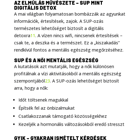
AZ ELMÚLÁS MŰVÉSZETE – SUP MINT
DIGITÁLIS DETOX
A mai világban folyamatosan bombázzák az agyunkat
információk, értesítések, zajok. A SUP-ozás
természetes lehetőséget biztosít a digitális
detoxra
11
. A vízen nincs wifi, nincsenek értesítések –
csak te, a deszka és a természet. Ez a „kiszakadás”
rendkívül fontos a mentális egészség megőrzéséhez.
SUP ÉS A NŐI MENTÁLIS EGÉSZSÉG
A kutatások azt mutatják, hogy a nők különösen
profitálnak a vízi aktivitásokból a mentális egészség
szempontjából
23
. A SUP-ozás lehetőséget biztosít
arra, hogy a nők:
Időt töltsenek magukkal
Építsék fel az önbizalmukat
Csatlakozzanak támogató közösségekhez
Kezeljék a hormonális változásokból eredő stresszt
GYIK – GYAKRAN ISMÉTELT KÉRDÉSEK