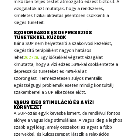
miközben teljes testet átmozgató edzést biztosít. A
vizsgálatok azt mutatják, hogy a rendszeres,
kíméletes fizikai aktivitás jelentősen csökkenti a
kiégés tüneteit.
SZORONGÁSOS ÉS DEPRESSZIÓS
TÜNETEKKEL KÜZDŐK
Bár a SUP nem helyettesíti a szakorvosi kezelést,
kiegészítő terápiáként nagyon hatásos
lehet
26
27
28
. Egy idősekkel végzett vizsgálat
kimutatta, hogy a vízi edzés 53%-kal csökkentette a
depressziós tüneteket és 48%-kal az
szorongást. Természetesen súlyos mentális
egészségügyi problémák esetén mindig konzultálj
szakemberrel a SUP elkezdése előtt.
VAGUS IDEG STIMULÁCIÓ ÉS A VÍZI
KÖRNYEZET
A SUP-ozás egyik kevésbé ismert, de rendkívül fontos
előnye a vagus ideg stimulálása. A vagus ideg a leghos
szabb agyi ideg, amely összeköti az agyat a főbb
szervekkel, és kulcsszerepet játszik a relaxációs