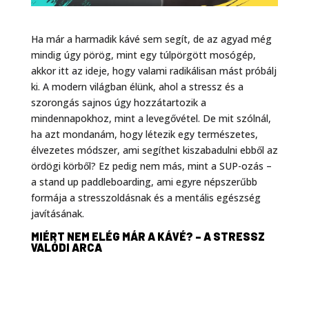
Ha már a harmadik kávé sem segít, de az agyad még
mindig úgy pörög, mint egy túlpörgött mosógép,
akkor itt az ideje, hogy valami radikálisan mást próbálj
ki. A modern világban élünk, ahol a stressz és a
szorongás sajnos úgy hozzátartozik a
mindennapokhoz, mint a levegővétel. De mit szólnál,
ha azt mondanám, hogy létezik egy természetes,
élvezetes módszer, ami segíthet kiszabadulni ebből az
ördögi körből? Ez pedig nem más, mint a SUP-ozás –
a stand up paddleboarding, ami egyre népszerűbb
formája a stresszoldásnak és a mentális egészség
javításának.
MIÉRT NEM ELÉG MÁR A KÁVÉ? – A STRESSZ
VALÓDI ARCA