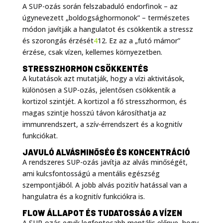
A SUP-ozás során felszabaduló endorfinok – az
úgynevezett „boldogsághormonok” – természetes
módon javítják a hangulatot és csökkentik a stressz
és szorongás érzését
4
12. Ez az a „futó mámor”
érzése, csak vízen, kellemes környezetben.
STRESSZHORMON CSÖKKENTÉS
A kutatások azt mutatják, hogy a vízi aktivitások,
különösen a SUP-ozás, jelentősen csökkentik a
kortizol szintjét. A kortizol a fő stresszhormon, és
magas szintje hosszú távon károsíthatja az
immunrendszert, a szív-érrendszert és a kognitív
funkciókat.
JAVULÓ ALVÁSMINŐSÉG ÉS KONCENTRÁCIÓ
A rendszeres SUP-ozás javítja az alvás minőségét,
ami kulcsfontosságú a mentális egészség
szempontjából. A jobb alvás pozitív hatással van a
hangulatra és a kognitív funkciókra is.
FLOW ÁLLAPOT ÉS TUDATOSSÁG A VÍZEN
A SUP-ozás egyik legfontosabb mentális előnye, hogy