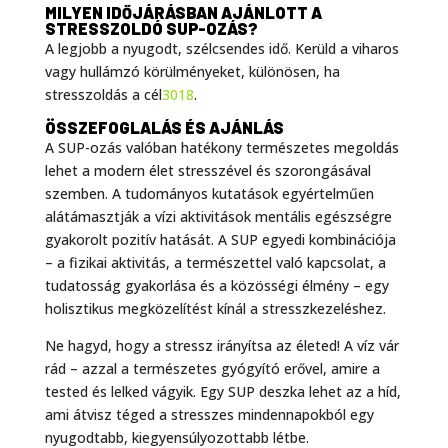
MILYEN IDŐJÁRÁSBAN AJÁNLOTT A
STRESSZOLDÓ SUP-OZÁS?
A legjobb a nyugodt, szélcsendes idő. Kerüld a viharos
vagy hullámzó körülményeket, különösen, ha
stresszoldás a cél
30
18
.
ÖSSZEFOGLALÁS ÉS AJÁNLÁS
A SUP-ozás valóban hatékony természetes megoldás
lehet a modern élet stresszével és szorongásával
szemben. A tudományos kutatások egyértelműen
alátámasztják a vízi aktivitások mentális egészségre
gyakorolt pozitív hatását. A SUP egyedi kombinációja
– a fizikai aktivitás, a természettel való kapcsolat, a
tudatosság gyakorlása és a közösségi élmény – egy
holisztikus megközelítést kínál a stresszkezeléshez.
Ne hagyd, hogy a stressz irányítsa az életed! A víz vár
rád – azzal a természetes gyógyító erővel, amire a
tested és lelked vágyik. Egy SUP deszka lehet az a híd,
ami átvisz téged a stresszes mindennapokból egy
nyugodtabb, kiegyensúlyozottabb létbe.