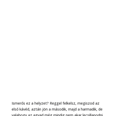
Ismerős ez a helyzet? Reggel felkelsz, megiszod az
első kávéd, aztán jön a második, majd a harmadik, de
valahogy az agyad még mindig nem akar lecsillapodni.