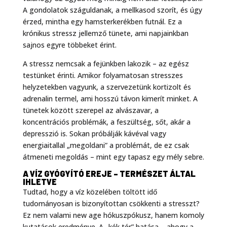
A gondolatok száguldanak, a mellkasod szorít, és úgy
érzed, mintha egy hamsterkerékben futnál. Ez a
krónikus stressz jellemző tünete, ami napjainkban
sajnos egyre többeket érint.
A stressz nemcsak a fejünkben lakozik – az egész
testünket érinti. Amikor folyamatosan stresszes
helyzetekben vagyunk, a szervezetünk kortizolt és
adrenalin termel, ami hosszú távon kimerít minket. A
tünetek között szerepel az alvászavar, a
koncentrációs problémák, a feszültség, sőt, akár a
depresszió is. Sokan próbálják kávéval vagy
energiaitallal „megoldani” a problémát, de ez csak
átmeneti megoldás – mint egy tapasz egy mély sebre.
A VÍZ GYÓGYÍTÓ EREJE – TERMÉSZET ÁLTAL
IHLETVE
Tudtad, hogy a víz közelében töltött idő
tudományosan is bizonyítottan csökkenti a stresszt?
Ez nem valami new age hókuszpókusz, hanem komoly
kutatások eredménye. A „kék tér” hatása – ahogy a