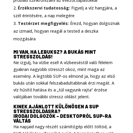
próbáld szinkronizálni az evezőcsapásokkal
Érzékszervi tudatosság:
Figyelj a víz hangjára, a
szél érintésére, a nap melegére
Testérzet megfigyelés:
Érezd, hogyan dolgoznak
az izmaid, hogyan reagál a tested a deszka
mozgására
MI VAN, HA LEBUKSZ? A BUKÁS MINT
STRESSZOLDÁS!
Ne izgulj, ha vízbe esel! A vízbeeséstől való félelem
gyakran nagyobb stresszt okoz, mint maga az
esemény. A legtöbb SUP-os elmond ja, hogy az első
bukás után sokkal felszabadultabbnak érzi magát. A
víz hűsítő hatása és a „túl vagyunk rajta” érzése
valójában további stressz oldást jelent.
KINEK AJÁNLOTT KÜLÖNÖSEN A SUP
STRESSZOLDÁSRA?
IRODAI DOLGOZÓK – DESKTOPRÓL SUP-RA
VÁLTÁS
Ha napjaid nagy részét számítógép előtt töltöd, a