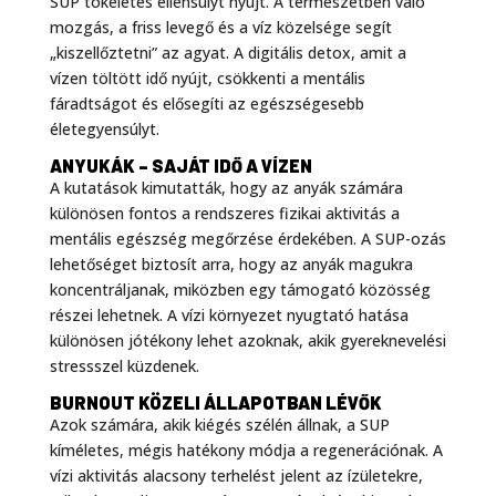
SUP tökéletes ellensúlyt nyújt. A természetben való
mozgás, a friss levegő és a víz közelsége segít
„kiszellőztetni” az agyat. A digitális detox, amit a
vízen töltött idő nyújt, csökkenti a mentális
fáradtságot és elősegíti az egészségesebb
életegyensúlyt.
ANYUKÁK – SAJÁT IDŐ A VÍZEN
A kutatások kimutatták, hogy az anyák számára
különösen fontos a rendszeres fizikai aktivitás a
mentális egészség megőrzése érdekében. A SUP-ozás
lehetőséget biztosít arra, hogy az anyák magukra
koncentráljanak, miközben egy támogató közösség
részei lehetnek. A vízi környezet nyugtató hatása
különösen jótékony lehet azoknak, akik gyereknevelési
stressszel küzdenek.
BURNOUT KÖZELI ÁLLAPOTBAN LÉVŐK
Azok számára, akik kiégés szélén állnak, a SUP
kíméletes, mégis hatékony módja a regenerációnak. A
vízi aktivitás alacsony terhelést jelent az ízületekre,