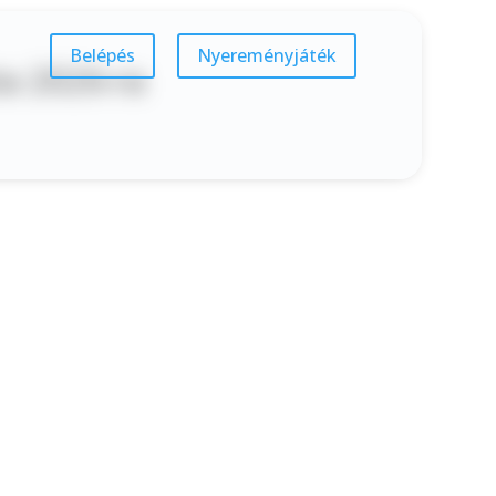
Belépés
Nyereményjáték
ta 2026-ra