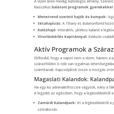
A vízen lenni mindig különleges élmény. Szeren
klasszikus
balatoni programok gyerekekkel
Menetrend szerinti hajók és kompok:
Izga
Sétahajózás:
A Tihany és Balatonfüred közöt
Kalózhajó:
Interaktív, játékos kaland a legki
Vitorlásbérlés kapitánnyal:
Exkluzív családi
Aktív Programok a Száraz
Előfordul, hogy a napot nem a vízen, hanem a p
szárazföldön is tele van izgalmas lehetőségekk
számítanak. Kapcsoljátok össze a mozgás örömé
Magaslati Kalandok: Kalandp
Ha egy kis adrenalinfröccsre vágytok, irány a f
A legjobb az egészben, hogy a legkisebbektől a
Zamárdi Kalandpark:
Itt a legkisebbektől a
szórakozás.