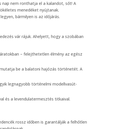
 nap nem ronthatja el a kalandot, sőt! A
 tökéletes menedéket nyújtanak.
legyen, bármilyen is az időjárás.
fedezés vár rájuk. Ahelyett, hogy a szobában
ngjáratokban – felejthetetlen élmény az egész
s mutatja be a balatoni hajózás történetét. A
egyik legnagyobb történelmi modellvasút-
l és a levendulatermesztés titkaival.
dencék rossz időben is garantálják a felhőtlen
trandolásnak.