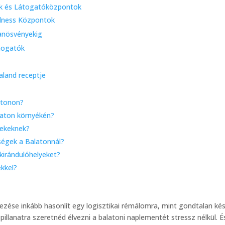
mok és Látogatóközpontok
llness Központok
Tanösvényekig
imogatók
kaland receptje
atonon?
laton környékén?
rekeknek?
ségek a Balatonnál?
 kirándulóhelyeket?
kkel?
vezése inkább hasonlít egy logisztikai rémálomra, mint gondtalan ké
pillanatra szeretnéd élvezni a balatoni naplementét stressz nélkül.