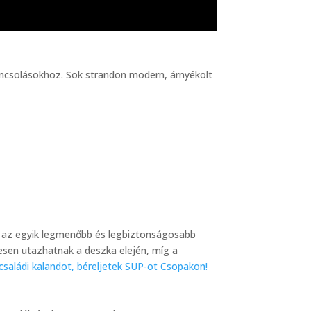
pancsolásokhoz. Sok strandon modern, árnyékolt
e) az egyik legmenőbb és legbiztonságosabb
mesen utazhatnak a deszka elején, míg a
családi kalandot, béreljetek SUP-ot Csopakon!