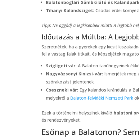
Balatonboglári Gömbkilátó és Kalandpark
Tihanyi Kalandsziget:
Csodás erdei környeze
Tipp: Ne aggódj a legkisebbek miatt! A legtöbb hel
Időutazás a Múltba: A Legjob
Szeretnétek, ha a gyerekek egy kicsit kiszakadn
fel a vastag falak titkait, és képzeljétek magat
Szigligeti vár:
A Balaton tanúhegyeinek ékkö
Nagyvázsonyi Kinizsi-vár:
Ismerjétek meg a 
szórakozást jelentenek.
Cseszneki vár:
Egy kalandos kirándulás a Ba
melyekről a
Balaton-felvidéki Nemzeti Park
ol
Ezek a történelmi helyszínek kiváló
balatoni p
és rendezvényeket.
Esőnap a Balatonon? Sem