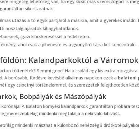
csére rengeteg lehetőség van, ha egy kicsit más szemszögből is meg
garantáltan sikert aratnak:
lmas utazás a tó egyik partjáról a másikra, amit a gyerekek imádni 
ti nosztalgiajáratok kihagyhatatlanok.
sebbeknek, igazi kincskereséssel a fedélzeten.
 élmény, ahol csak a pihenésre és a gyönyörű tájra kell koncentrálni.
földön: Kalandparkoktól a Várromok
arton töltenétek? Semmi gond! Ha a család egy kis extra mozgásra 
el. A borúsabb, fürdésre kevésbé alkalmas napokon ezek a
balatoni
t egy csipetnyi történelemmel, és szerezzetek felejthetetlen köz
arkok, Bobpályák és Mászópályák
ák koronája! A Balaton környéki kalandparkok garantáltan próbára te
 legmerészebbekig mindenki megtalálja a neki való kihívást.
 profikig mindenki mászhat a különböző nehézségű drótkötélpályákon. 