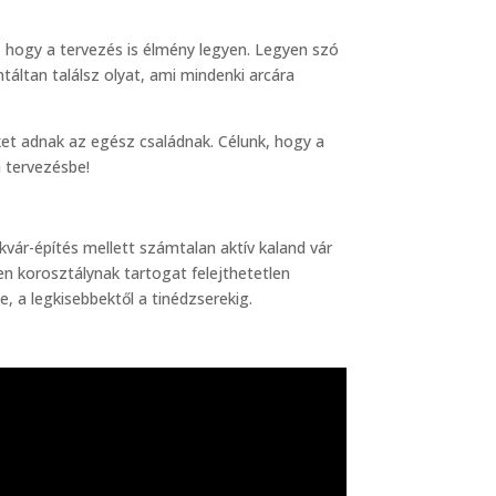
t, hogy a tervezés is élmény legyen. Legyen szó
ntáltan találsz olyat, ami mindenki arcára
eket adnak az egész családnak. Célunk, hogy a
a tervezésbe!
kvár-építés mellett számtalan aktív kaland vár
en korosztálynak tartogat felejthetetlen
 a legkisebbektől a tinédzserekig.