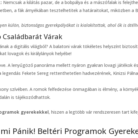
:
Nemcsak a kilátás pazar, de a bobpálya és a mászófalak is felejth
tben, a fák árnyékában tesztelhetitek a határaitokat, miközben a B
yen külön, biztonságos gyerekpályákat is kialakítottak, ahol ők is átélh
b Családbarát Várak
ának a digitális világból? A balatoni várak tökéletes helyszínt bizt
okat lovagok és királylányok helyébe!
ve. A lenyűgöző panoráma mellett nyáron gyakran lovagi játékok és
legendás Fekete Sereg rettenthetetlen hadvezérének, Kinizsi Pálnak 
kony szívében. A romok felfedezése önmagában is élmény, a környék 
dalán is tájékozódhattok.
rogramok gyerekekkel
, hiszen a legtöbb vár rendszeresen tart ki
mi Pánik! Beltéri Programok Gyerek