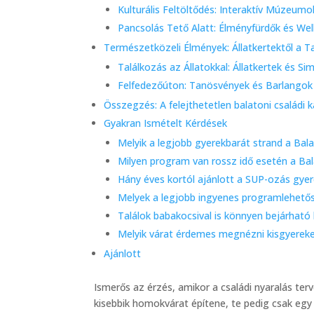
Kulturális Feltöltődés: Interaktív Múzeu
Pancsolás Tető Alatt: Élményfürdők és We
Természetközeli Élmények: Állatkertektől a 
Találkozás az Állatokkal: Állatkertek és S
Felfedezőúton: Tanösvények és Barlangok
Összegzés: A felejthetetlen balatoni családi 
Gyakran Ismételt Kérdések
Melyik a legjobb gyerekbarát strand a Bal
Milyen program van rossz idő esetén a Ba
Hány éves kortól ajánlott a SUP-ozás gye
Melyek a legjobb ingyenes programlehető
Találok babakocsival is könnyen bejárható
Melyik várat érdemes megnézni kisgyereke
Ajánlott
Ismerős az érzés, amikor a családi nyaralás ter
kisebbik homokvárat építene, te pedig csak egy 