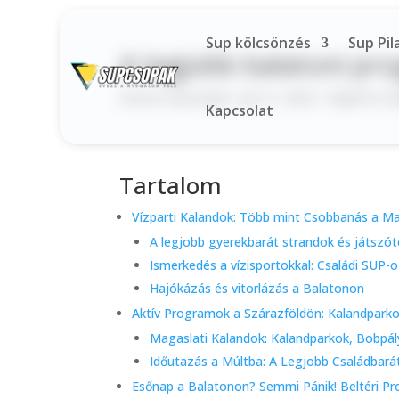
Sup kölcsönzés
Sup Pil
A legjobb balatoni pro
Szerző:
supcsopak
|
jan 21, 2026
|
Tippek és Ú
Kapcsolat
Tartalom
Vízparti Kalandok: Több mint Csobbanás a M
A legjobb gyerekbarát strandok és játszót
Ismerkedés a vízisportokkal: Családi SUP-
Hajókázás és vitorlázás a Balatonon
Aktív Programok a Szárazföldön: Kalandpark
Magaslati Kalandok: Kalandparkok, Bobpá
Időutazás a Múltba: A Legjobb Családbará
Esőnap a Balatonon? Semmi Pánik! Beltéri P