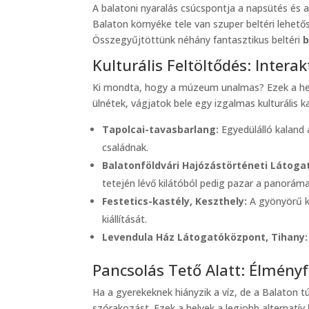
A balatoni nyaralás csúcspontja a napsütés és a
Balaton környéke tele van szuper beltéri lehet
Összegyűjtöttünk néhány fantasztikus beltéri
b
Kulturális Feltöltődés: Inte
Ki mondta, hogy a múzeum unalmas? Ezek a helye
ülnétek, vágjatok bele egy izgalmas kulturális k
Tapolcai-tavasbarlang:
Egyedülálló kaland a
családnak.
Balatonföldvári Hajózástörténeti Látoga
tetején lévő kilátóból pedig pazar a panoráma
Festetics-kastély, Keszthely:
A gyönyörű ka
kiállítását.
Levendula Ház Látogatóközpont, Tihany:
Pancsolás Tető Alatt: Élmény
Ha a gyerekeknek hiányzik a víz, de a Balaton t
szórakozást. Ezek a helyek a legjobb alternatív