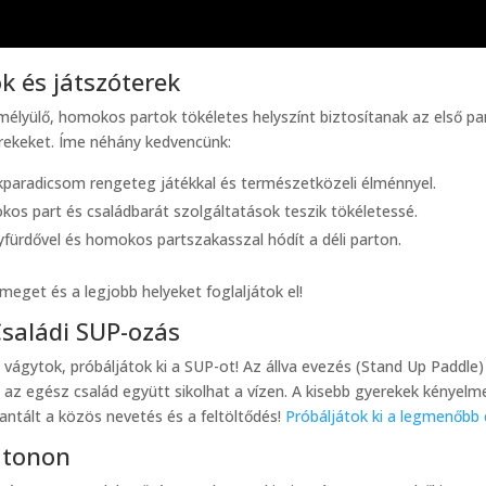
k és játszóterek
n mélyülő, homokos partok tökéletes helyszínt biztosítanak az első 
erekeket. Íme néhány kedvencünk:
paradicsom rengeteg játékkal és természetközeli élménnyel.
os part és családbarát szolgáltatások teszik tökéletessé.
fürdővel és homokos partszakasszal hódít a déli parton.
meget és a legjobb helyeket foglaljátok el!
Családi SUP-ozás
a vágytok, próbáljátok ki a SUP-ot! Az állva evezés (Stand Up Paddl
on az egész család együtt sikolhat a vízen. A kisebb gyerekek kényel
antált a közös nevetés és a feltöltődés!
Próbáljátok ki a legmenőbb 
latonon