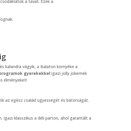
csodálnátok a tavat. Ezek a
fognak.
ig
és kalandra vágyik, a Balaton környéke a
 programok gyerekekkel
igazi jolly jokernek
ös élményeket!
szik az egész család ügyességét és bátorságát.
Igazi klasszikus a déli parton, ahol garantált a