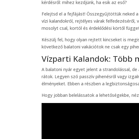
kérdésről: mihez kezdjünk, ha esik az eső?
Felejtsd el a fejfájást! Összegyűjtöttük neked 
vízi kalandokról, rejtélyes várak felfedezéséről
mosolyt csal, kortól és érdeklődési körtől függet
Készülj fel, hogy olyan rejtett kincseket is me
következő balatoni vakációtok ne csak egy pihe
Vízparti Kalandok: Több
A balatoni nyár egyet jelent a strandolással, d
rátok. Legyen szó passzív pihenésről vagy izga
élményeket. Ebben a részben a legbiztonságosab
Hogy jobban belelássatok a lehetőségekbe, nézz