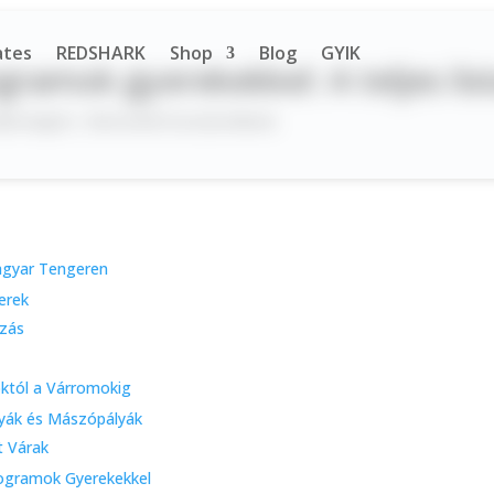
ates
REDSHARK
Shop
Blog
GYIK
gramok gyerekekkel: A teljes lis
jdonságok
|
Nincsenek hozzászólások
agyar Tengeren
erek
ozás
októl a Várromokig
lyák és Mászópályák
t Várak
rogramok Gyerekekkel