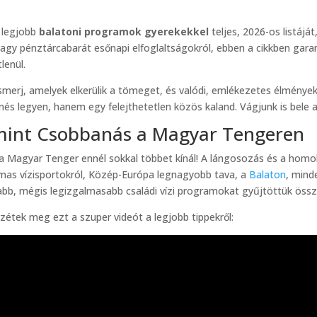
a legjobb
balatoni programok gyerekekkel
teljes, 2026-os listájá
, vagy pénztárcabarát esőnapi elfoglaltságokról, ebben a cikkben gara
lenül.
gismerj, amelyek elkerülik a tömeget, és valódi, emlékezetes élmény
nés legyen, hanem egy felejthetetlen közös kaland. Vágjunk is bele 
 mint Csobbanás a Magyar Tengeren
e a Magyar Tenger ennél sokkal többet kínál! A lángosozás és a homo
lmas vízisportokról, Közép-Európa legnagyobb tava, a
Balaton
, mind
b, mégis legizgalmasabb családi vízi programokat gyűjtöttük össze,
étek meg ezt a szuper videót a legjobb tippekről: