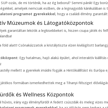
 SUP-ozás, de mi történik, ha az ég beborul? Semmi pánik! Egy borús
őségekkel, amelyek nemcsak esőben, de a legnagyobb kánikulában is
alatoni programot gyerekekkel
, hogy a családi élmény garantált 
raktív Múzeumok és Látogatóközpontok
k garantáltan lekötik a legkisebbeket is, hiszen csupa játék és fel
alandba!
 föld alatt! Csónakázzatok a kristálytiszta vízen kivilágított barla
tóközpont:
Egy hatalmas, hajó alakú épület, ahol interaktív kiállítá
!
stély mellett a gyerekek imádni fogják a Hintókiállítást és Európa 
Játékos formában ismerkedhettek meg a Tihanyi-félsziget élővilágáva
fürdők és Wellness Központok
úl hűvös, irány egy élményfürdő! A fedett csúszdák és meleg vizes me
balatoni programok gyerekekkel
, ha az időjárás nem kedvez a s