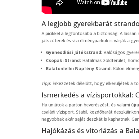
A legjobb gyerekbarát strando
A picikkel a legfontosabb a biztonság. A lassa
játszóterek és vízi élményparkok is várják a gy
Gyenesdiási Játékstrand:
Valóságos gyerek
Csopaki Strand:
Hatalmas zöldterület, homok
Balatonlellei Napfény Strand:
Külön élmény
Tipp:
Érkezzetek délelőtt, hogy elkerüljétek a tö
Ismerkedés a vízisportokkal: 
Ha unjátok a parton heverészést, és valami újr
családi vízisport. Stabil, kezdőbarát deszkáink
nagyobbak akár saját deszkát is kaphatnak. Gar
Hajókázás és vitorlázás a Ba