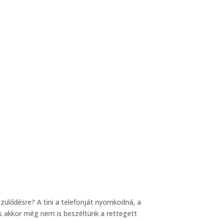
szülődésre? A tini a telefonját nyomkodná, a
 És akkor még nem is beszéltünk a rettegett