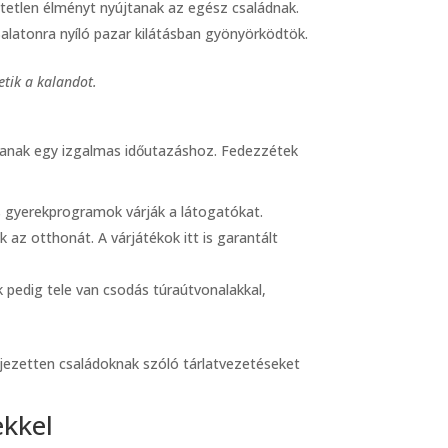
etetlen élményt nyújtanak az egész családnak.
alatonra nyíló pazar kilátásban gyönyörködtök.
etik a kalandot.
osítanak egy izgalmas időutazáshoz. Fedezzétek
 gyerekprogramok várják a látogatókat.
az otthonát. A várjátékok itt is garantált
pedig tele van csodás túraútvonalakkal,
fejezetten családoknak szóló tárlatvezetéseket
ekkel