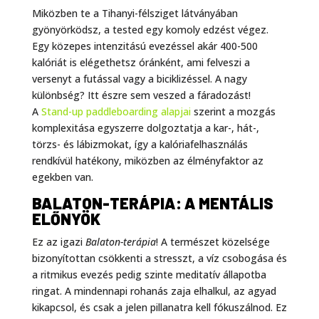
Miközben te a Tihanyi-félsziget látványában
gyönyörködsz, a tested egy komoly edzést végez.
Egy közepes intenzitású evezéssel akár 400-500
kalóriát is elégethetsz óránként, ami felveszi a
versenyt a futással vagy a biciklizéssel. A nagy
különbség? Itt észre sem veszed a fáradozást!
A
Stand-up paddleboarding alapjai
szerint a mozgás
komplexitása egyszerre dolgoztatja a kar-, hát-,
törzs- és lábizmokat, így a kalóriafelhasználás
rendkívül hatékony, miközben az élményfaktor az
egekben van.
BALATON-TERÁPIA: A MENTÁLIS
ELŐNYÖK
Ez az igazi
Balaton-terápia
! A természet közelsége
bizonyítottan csökkenti a stresszt, a víz csobogása és
a ritmikus evezés pedig szinte meditatív állapotba
ringat. A mindennapi rohanás zaja elhalkul, az agyad
kikapcsol, és csak a jelen pillanatra kell fókuszálnod. Ez