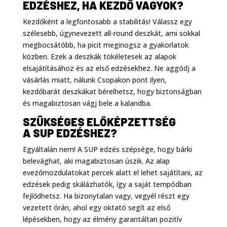
EDZÉSHEZ, HA KEZDŐ VAGYOK?
Kezdőként a legfontosabb a stabilitás! Válassz egy
szélesebb, úgynevezett all-round deszkát, ami sokkal
megbocsátóbb, ha picit meginogsz a gyakorlatok
közben. Ezek a deszkák tökéletesek az alapok
elsajátításához és az első edzésekhez. Ne aggódj a
vásárlás miatt, nálunk Csopakon pont ilyen,
kezdőbarát deszkákat bérelhetsz, hogy biztonságban
és magabiztosan vágj bele a kalandba.
SZÜKSÉGES ELŐKÉPZETTSÉG
A SUP EDZÉSHEZ?
Egyáltalán nem! A SUP edzés szépsége, hogy bárki
belevághat, aki magabiztosan úszik. Az alap
evezőmozdulatokat percek alatt el lehet sajátítani, az
edzések pedig skálázhatók, így a saját tempódban
fejlődhetsz. Ha bizonytalan vagy, vegyél részt egy
vezetett órán, ahol egy oktató segít az első
lépésekben, hogy az élmény garantáltan pozitív