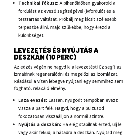
Technikai fókusz:
A pihenőidőben gyakorold a
fordulást az evező segítségével (ívforduló) és a
testtartás váltását. Próbálj meg kicsit szélesebb
terpeszbe állni, majd szűkebbe, hogy érezd a
különbséget.
LEVEZETÉS ÉS NYÚJTÁS A
DESZKÁN (10 PERC)
Az edzés végén ne hagyd ki a levezetést! Ez segít az
izmaidnak regenerálódni és megelőzi az izomlázat.
Ráadásul a vízen lebegve nyújtani egy semmihez sem
fogható, relaxáló élmény.
Laza evezés:
Lassan, nyugodt tempóban evezz
vissza a part felé. Hagyd, hogy a pulzusod
fokozatosan visszaálljon a normál szintre.
Nyújtás a deszkán:
Ha elég stabilnak érzed, ülj le
vagy akár feküdj a hátadra a deszkán. Nyújtsd meg