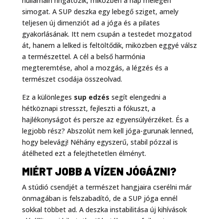
hullámain ringatózik, miközben a nap melegen
simogat. A SUP deszka egy lebegő sziget, amely
teljesen új dimenziót ad a jóga és a pilates
gyakorlásának. Itt nem csupán a testedet mozgatod
át, hanem a lelked is feltöltődik, miközben eggyé válsz
a természettel. A cél a belső harmónia
megteremtése, ahol a mozgás, a légzés és a
természet csodája összeolvad.
Ez a különleges
sup edzés
segít elengedni a
hétköznapi stresszt, fejleszti a fókuszt, a
hajlékonyságot és persze az egyensúlyérzéket. És a
legjobb rész? Abszolút nem kell jóga-gurunak lenned,
hogy belevágj! Néhány egyszerű, stabil pózzal is
átélheted ezt a felejthetetlen élményt.
MIÉRT JOBB A VÍZEN JÓGÁZNI?
A stúdió csendjét a természet hangjaira cserélni már
önmagában is felszabadító, de a SUP jóga ennél
sokkal többet ad. A deszka instabilitása új kihívások