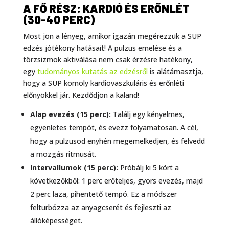
A FŐ RÉSZ: KARDIÓ ÉS ERŐNLÉT
(30-40 PERC)
Most jön a lényeg, amikor igazán megérezzük a SUP
edzés jótékony hatásait! A pulzus emelése és a
törzsizmok aktiválása nem csak érzésre hatékony,
egy
tudományos kutatás az edzésről
is alátámasztja,
hogy a SUP komoly kardiovaszkuláris és erőnléti
előnyökkel jár. Kezdődjön a kaland!
Alap evezés (15 perc):
Találj egy kényelmes,
egyenletes tempót, és evezz folyamatosan. A cél,
hogy a pulzusod enyhén megemelkedjen, és felvedd
a mozgás ritmusát.
Intervallumok (15 perc):
Próbálj ki 5 kört a
következőkből: 1 perc erőteljes, gyors evezés, majd
2 perc laza, pihentető tempó. Ez a módszer
felturbózza az anyagcserét és fejleszti az
állóképességet.