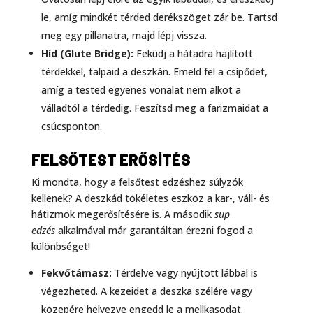
le, amíg mindkét térded derékszöget zár be. Tartsd
meg egy pillanatra, majd lépj vissza.
Híd (Glute Bridge):
Feküdj a hátadra hajlított
térdekkel, talpaid a deszkán. Emeld fel a csípődet,
amíg a tested egyenes vonalat nem alkot a
válladtól a térdedig. Feszítsd meg a farizmaidat a
csúcsponton.
FELSŐTEST ERŐSÍTÉS
Ki mondta, hogy a felsőtest edzéshez súlyzók
kellenek? A deszkád tökéletes eszköz a kar-, váll- és
hátizmok megerősítésére is. A második
sup
edzés
alkalmával már garantáltan érezni fogod a
különbséget!
Fekvőtámasz:
Térdelve vagy nyújtott lábbal is
végezheted. A kezeidet a deszka szélére vagy
közepére helyezve engedd le a mellkasodat.