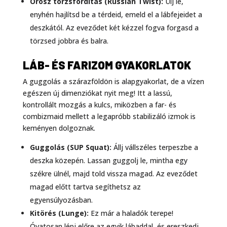
Orosz törzsfordítás (Russian Twist):
Ülj le,
enyhén hajlítsd be a térdeid, emeld el a lábfejeidet a
deszkától. Az eveződet két kézzel fogva forgasd a
törzsed jobbra és balra.
LÁB- ÉS FARIZOM GYAKORLATOK
A guggolás a szárazföldön is alapgyakorlat, de a vízen
egészen új dimenziókat nyit meg! Itt a lassú,
kontrollált mozgás a kulcs, miközben a far- és
combizmaid mellett a legapróbb stabilizáló izmok is
keményen dolgoznak.
Guggolás (SUP Squat):
Állj vállszéles terpeszbe a
deszka közepén. Lassan guggolj le, mintha egy
székre ülnél, majd told vissza magad. Az eveződet
magad előtt tartva segíthetsz az
egyensúlyozásban.
Kitörés (Lunge):
Ez már a haladók terepe!
Óvatosan lépj előre az egyik lábaddal, és ereszkedj