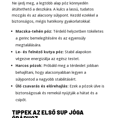
Ne ijedj meg, a legtöbb alap póz könnyedén
átültethető a deszkára. A kulcs a lassú, tudatos
mozgás és az alacsony súlypont. Kezdd ezekkel a
biztonságos, mégis hatékony gyakorlatokkal:
Macska-tehén póz:
Térdelő helyzetben tökéletes
a gerinc bemelegítésére és az egyensúly
megtalálására.
Le- és felnéző kutya póz:
Stabil alapokon
végezve energizálja az egész testet.
Harcos pózok:
Próbáld meg a térdeidet jobban
behajlítani, hogy alacsonyabban legyen a
súlypontod a nagyobb stabilitásért.
Ülő csavarás és előrehajlás:
Ezek a pózok ülve is
biztonságosak és remekül nyújtják a hátat és a
csípőt.
TIPPEK AZ ELSŐ SUP JÓGA