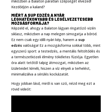
miközben a Balaton páratlan szépségét élvezed!
Kezdődjön a kaland?
MIÉRT A SUP EDZÉS A NYÁR
LEGHATÉKONYABB ÉS LEGÉLVEZETESEBB
MOZGÁSFORMÁJA?
Képzeld el, ahogy a Balaton lágyan ringatózó vizén
siklasz, miközben a nap melegen simogatja a bőröd.
Ez nem csak egy idilli nyári kép, hanem a
sup
edzés
valósága! Ez a mozgásforma sokkal több, mint
egyszerű sport: a testedzés, a mentális feltöltődés és
a természetközeli élmény tökéletes fúziója. Egyetlen
óra alatt tetőtől talpig átmozgat, miközben az
ízületeidet kíméli, hiszen a víz elnyeli a terhelést,
minimalizálva a sérülés kockázatát.
Hogy jobban lásd, miről is van szó, nézd meg ezt a
rövid videót: