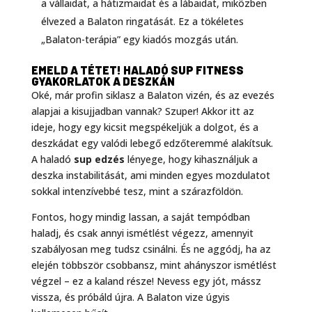
a vállaidat, a hátizmaidat és a lábaidat, miközben
élvezed a Balaton ringatását. Ez a tökéletes
„Balaton-terápia” egy kiadós mozgás után.
EMELD A TÉTET! HALADÓ SUP FITNESS
GYAKORLATOK A DESZKÁN
Oké, már profin siklasz a Balaton vizén, és az evezés
alapjai a kisujjadban vannak? Szuper! Akkor itt az
ideje, hogy egy kicsit megspékeljük a dolgot, és a
deszkádat egy valódi lebegő edzőteremmé alakítsuk.
A haladó
sup edzés
lényege, hogy kihasználjuk a
deszka instabilitását, ami minden egyes mozdulatot
sokkal intenzívebbé tesz, mint a szárazföldön.
Fontos, hogy mindig lassan, a saját tempódban
haladj, és csak annyi ismétlést végezz, amennyit
szabályosan meg tudsz csinálni. És ne aggódj, ha az
elején többször csobbansz, mint ahányszor ismétlést
végzel – ez a kaland része! Nevess egy jót, mássz
vissza, és próbáld újra. A Balaton vize úgyis