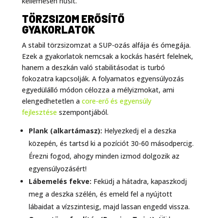
kellemesen hűsít.
TÖRZSIZOM ERŐSÍTŐ
GYAKORLATOK
A stabil törzsizomzat a SUP-ozás alfája és ómegája.
Ezek a gyakorlatok nemcsak a kockás hasért felelnek,
hanem a deszkán való stabilitásodat is turbó
fokozatra kapcsolják. A folyamatos egyensúlyozás
egyedülálló módon célozza a mélyizmokat, ami
elengedhetetlen a
core-erő és egyensúly
fejlesztése
szempontjából.
Plank (alkartámasz):
Helyezkedj el a deszka
közepén, és tartsd ki a pozíciót 30-60 másodpercig.
Érezni fogod, ahogy minden izmod dolgozik az
egyensúlyozásért!
Lábemelés fekve:
Feküdj a hátadra, kapaszkodj
meg a deszka szélén, és emeld fel a nyújtott
lábaidat a vízszintesig, majd lassan engedd vissza.