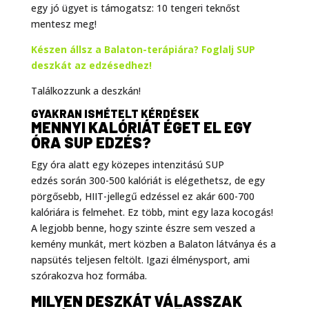
egy jó ügyet is támogatsz: 10 tengeri teknőst
mentesz meg!
Készen állsz a Balaton-terápiára? Foglalj SUP
deszkát az edzésedhez!
Találkozzunk a deszkán!
GYAKRAN ISMÉTELT KÉRDÉSEK
MENNYI KALÓRIÁT ÉGET EL EGY
ÓRA SUP EDZÉS?
Egy óra alatt egy közepes intenzitású SUP
edzés során 300-500 kalóriát is elégethetsz, de egy
pörgősebb, HIIT-jellegű edzéssel ez akár 600-700
kalóriára is felmehet. Ez több, mint egy laza kocogás!
A legjobb benne, hogy szinte észre sem veszed a
kemény munkát, mert közben a Balaton látványa és a
napsütés teljesen feltölt. Igazi élménysport, ami
szórakozva hoz formába.
MILYEN DESZKÁT VÁLASSZAK