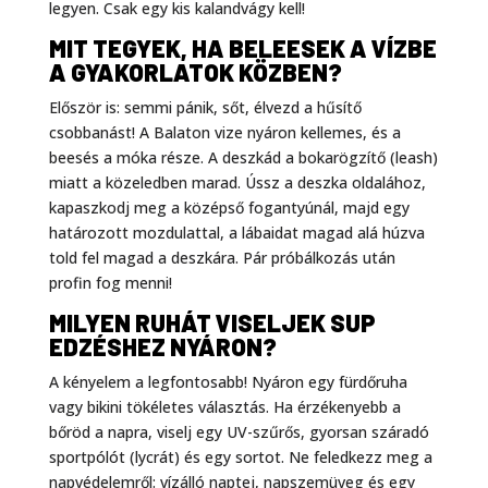
legyen. Csak egy kis kalandvágy kell!
MIT TEGYEK, HA BELEESEK A VÍZBE
A GYAKORLATOK KÖZBEN?
Először is: semmi pánik, sőt, élvezd a hűsítő
csobbanást! A Balaton vize nyáron kellemes, és a
beesés a móka része. A deszkád a bokarögzítő (leash)
miatt a közeledben marad. Ússz a deszka oldalához,
kapaszkodj meg a középső fogantyúnál, majd egy
határozott mozdulattal, a lábaidat magad alá húzva
told fel magad a deszkára. Pár próbálkozás után
profin fog menni!
MILYEN RUHÁT VISELJEK SUP
EDZÉSHEZ NYÁRON?
A kényelem a legfontosabb! Nyáron egy fürdőruha
vagy bikini tökéletes választás. Ha érzékenyebb a
bőröd a napra, viselj egy UV-szűrős, gyorsan száradó
sportpólót (lycrát) és egy sortot. Ne feledkezz meg a
napvédelemről: vízálló naptej, napszemüveg és egy