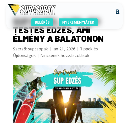
SUP EDZÉS: A TELJES
BELÉPÉS
NYEREMÉNYJÁTÉK
TESTES EDZÉS, AMI
ÉLMÉNY A BALATONON
Szerző:
supcsopak
|
jan 21, 2026
|
Tippek és
Újdonságok
|
Nincsenek hozzászólások