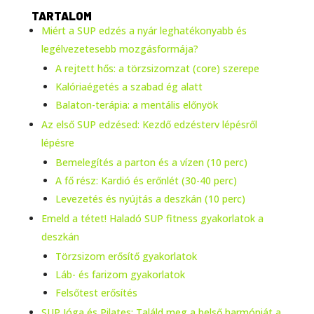
TARTALOM
Miért a SUP edzés a nyár leghatékonyabb és
legélvezetesebb mozgásformája?
A rejtett hős: a törzsizomzat (core) szerepe
Kalóriaégetés a szabad ég alatt
Balaton-terápia: a mentális előnyök
Az első SUP edzésed: Kezdő edzésterv lépésről
lépésre
Bemelegítés a parton és a vízen (10 perc)
A fő rész: Kardió és erőnlét (30-40 perc)
Levezetés és nyújtás a deszkán (10 perc)
Emeld a tétet! Haladó SUP fitness gyakorlatok a
deszkán
Törzsizom erősítő gyakorlatok
Láb- és farizom gyakorlatok
Felsőtest erősítés
SUP Jóga és Pilates: Találd meg a belső harmóniát a