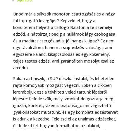
Unod már a súlyzók monoton csattogását és a négy
fal fojtogató levegőjét? Képzeld el, hogy a
konditerem helyett a csillogó Balaton a te személyi
edződ, a háttérzajt pedig a hullámok lágy csobogása
és a madárcsicsergés adja. Jól hangzik, igaz? Ez nem
egy távoli álom, hanem a
sup edzés
valósága, ami
egyszerre kaland, kikapcsolódás és egy kőkemény,
teljes testes edzés, ami garantáltan mosolyt csal az
arcodra.
Sokan azt hiszik, a SUP deszka instabil, és lehetetlen
rajta komolyabb mozgást végezni. Ebben a cikkben
leromboljuk ezt a tévhitet! Veled tartunk lépésről
lépésre: felfedezzük, mely izmokat dolgoztatja meg
igazán, konkrét, vízen is biztonságosan végezhető
gyakorlatokat mutatunk, és egy komplett edzéstervet
is adunk a kezedbe. Felejtsd el az unalmas edzéseket,
és fedezd fel, hogyan formálhatod az alakod,