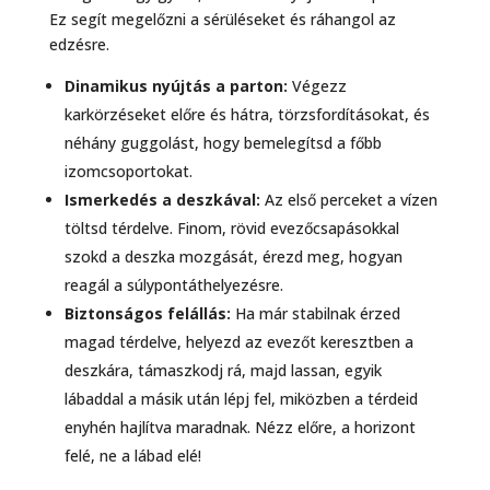
Ez segít megelőzni a sérüléseket és ráhangol az
edzésre.
Dinamikus nyújtás a parton:
Végezz
karkörzéseket előre és hátra, törzsfordításokat, és
néhány guggolást, hogy bemelegítsd a főbb
izomcsoportokat.
Ismerkedés a deszkával:
Az első perceket a vízen
töltsd térdelve. Finom, rövid evezőcsapásokkal
szokd a deszka mozgását, érezd meg, hogyan
reagál a súlypontáthelyezésre.
Biztonságos felállás:
Ha már stabilnak érzed
magad térdelve, helyezd az evezőt keresztben a
deszkára, támaszkodj rá, majd lassan, egyik
lábaddal a másik után lépj fel, miközben a térdeid
enyhén hajlítva maradnak. Nézz előre, a horizont
felé, ne a lábad elé!