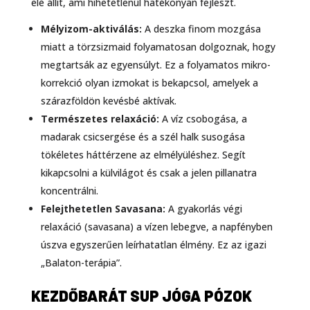
elé állít, ami hihetetlenül hatékonyan fejleszt.
Mélyizom-aktiválás:
A deszka finom mozgása
miatt a törzsizmaid folyamatosan dolgoznak, hogy
megtartsák az egyensúlyt. Ez a folyamatos mikro-
korrekció olyan izmokat is bekapcsol, amelyek a
szárazföldön kevésbé aktívak.
Természetes relaxáció:
A víz csobogása, a
madarak csicsergése és a szél halk susogása
tökéletes háttérzene az elmélyüléshez. Segít
kikapcsolni a külvilágot és csak a jelen pillanatra
koncentrálni.
Felejthetetlen Savasana:
A gyakorlás végi
relaxáció (savasana) a vízen lebegve, a napfényben
úszva egyszerűen leírhatatlan élmény. Ez az igazi
„Balaton-terápia”.
KEZDŐBARÁT SUP JÓGA PÓZOK