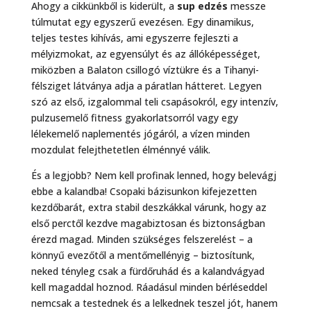
Ahogy a cikkünkből is kiderült, a
sup edzés
messze
túlmutat egy egyszerű evezésen. Egy dinamikus,
teljes testes kihívás, ami egyszerre fejleszti a
mélyizmokat, az egyensúlyt és az állóképességet,
miközben a Balaton csillogó víztükre és a Tihanyi-
félsziget látványa adja a páratlan hátteret. Legyen
szó az első, izgalommal teli csapásokról, egy intenzív,
pulzusemelő fitness gyakorlatsorról vagy egy
lélekemelő naplementés jógáról, a vízen minden
mozdulat felejthetetlen élménnyé válik.
És a legjobb? Nem kell profinak lenned, hogy belevágj
ebbe a kalandba! Csopaki bázisunkon kifejezetten
kezdőbarát, extra stabil deszkákkal várunk, hogy az
első perctől kezdve magabiztosan és biztonságban
érezd magad. Minden szükséges felszerelést – a
könnyű evezőtől a mentőmellényig – biztosítunk,
neked tényleg csak a fürdőruhád és a kalandvágyad
kell magaddal hoznod. Ráadásul minden bérléseddel
nemcsak a testednek és a lelkednek teszel jót, hanem