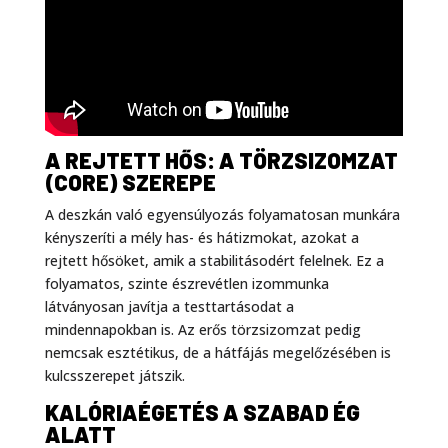
A REJTETT HŐS: A TÖRZSIZOMZAT
(CORE) SZEREPE
A deszkán való egyensúlyozás folyamatosan munkára
kényszeríti a mély has- és hátizmokat, azokat a
rejtett hősöket, amik a stabilitásodért felelnek. Ez a
folyamatos, szinte észrevétlen izommunka
látványosan javítja a testtartásodat a
mindennapokban is. Az erős törzsizomzat pedig
nemcsak esztétikus, de a hátfájás megelőzésében is
kulcsszerepet játszik.
KALÓRIAÉGETÉS A SZABAD ÉG
ALATT