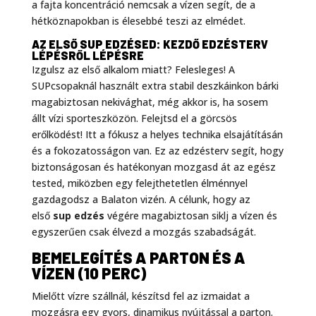
a fajta koncentráció nemcsak a vízen segít, de a
hétköznapokban is élesebbé teszi az elmédet.
AZ ELSŐ SUP EDZÉSED: KEZDŐ EDZÉSTERV
LÉPÉSRŐL LÉPÉSRE
Izgulsz az első alkalom miatt? Felesleges! A
SUPcsopaknál használt extra stabil deszkáinkon bárki
magabiztosan nekivághat, még akkor is, ha sosem
állt vízi sporteszközön. Felejtsd el a görcsös
erőlködést! Itt a fókusz a helyes technika elsajátításán
és a fokozatosságon van. Ez az edzésterv segít, hogy
biztonságosan és hatékonyan mozgasd át az egész
tested, miközben egy felejthetetlen élménnyel
gazdagodsz a Balaton vizén. A célunk, hogy az
első
sup edzés
végére magabiztosan siklj a vízen és
egyszerűen csak élvezd a mozgás szabadságát.
BEMELEGÍTÉS A PARTON ÉS A
VÍZEN (10 PERC)
Mielőtt vízre szállnál, készítsd fel az izmaidat a
mozgásra egy gyors, dinamikus nyújtással a parton.