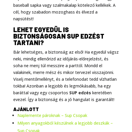
baseball sapka vagy szalmakalap kötelező kellékek. A
cél, hogy szabadon mozoghass és élvezd a
napsütést!
LEHET EGYEDÜL IS
BIZTONSÁGOSAN SUP EDZÉST
TARTANI?
Bár lehetséges, a biztonság az első! Ha egyedül vágsz
neki, mindig ellenőrizd az időjárás-előrejelzést, és
soha ne menj túl messzire a parttól. Mondd el
valakinek, merre mész és mikor tervezel visszajönni.
Viselj mentőmellényt, és a telefonodat tedd vízhatlan
tokba! Azonban a legjobb és legmókásabb, ha egy
baráttal vagy egy csoportos
SUP edzés
keretében
evezel. Így a biztonság és a jó hangulat is garantált!
AJÁNLOTT
Naplemente pároknak – Sup Csopak
Milyen anyagokból készülnek a legjobb deszkák –
Sup Csopak