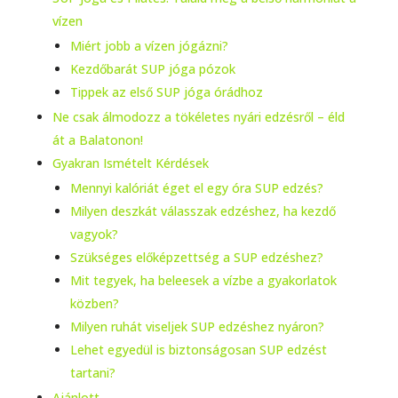
vízen
Miért jobb a vízen jógázni?
Kezdőbarát SUP jóga pózok
Tippek az első SUP jóga órádhoz
Ne csak álmodozz a tökéletes nyári edzésről – éld
át a Balatonon!
Gyakran Ismételt Kérdések
Mennyi kalóriát éget el egy óra SUP edzés?
Milyen deszkát válasszak edzéshez, ha kezdő
vagyok?
Szükséges előképzettség a SUP edzéshez?
Mit tegyek, ha beleesek a vízbe a gyakorlatok
közben?
Milyen ruhát viseljek SUP edzéshez nyáron?
Lehet egyedül is biztonságosan SUP edzést
tartani?
Ajánlott