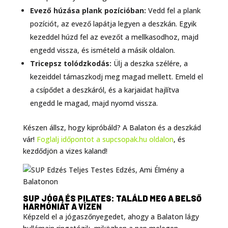
Evező húzása plank pozícióban:
Vedd fel a plank
pozíciót, az evező lapátja legyen a deszkán. Egyik
kezeddel húzd fel az evezőt a mellkasodhoz, majd
engedd vissza, és ismételd a másik oldalon.
Tricepsz tolódzkodás:
Ülj a deszka szélére, a
kezeiddel támaszkodj meg magad mellett. Emeld el
a csípődet a deszkáról, és a karjaidat hajlítva
engedd le magad, majd nyomd vissza.
Készen állsz, hogy kipróbáld? A Balaton és a deszkád
vár!
Foglalj időpontot a supcsopak.hu oldalon
, és
kezdődjön a vizes kaland!
SUP JÓGA ÉS PILATES: TALÁLD MEG A BELSŐ
HARMÓNIÁT A VÍZEN
Képzeld el a jógaszőnyegedet, ahogy a Balaton lágy