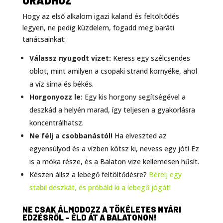
ÓRÁDHOZ
Hogy az első alkalom igazi kaland és feltöltődés
legyen, ne pedig küzdelem, fogadd meg baráti
tanácsainkat:
Válassz nyugodt vizet:
Keress egy szélcsendes
öblöt, mint amilyen a csopaki strand környéke, ahol
a víz sima és békés.
Horgonyozz le:
Egy kis horgony segítségével a
deszkád a helyén marad, így teljesen a gyakorlásra
koncentrálhatsz.
Ne félj a csobbanástól!
Ha elveszted az
egyensúlyod és a vízben kötsz ki, nevess egy jót! Ez
is a móka része, és a Balaton vize kellemesen hűsít.
Készen állsz a lebegő feltöltődésre?
Bérelj egy
stabil deszkát, és próbáld ki a lebegő jógát!
NE CSAK ÁLMODOZZ A TÖKÉLETES NYÁRI
EDZÉSRŐL – ÉLD ÁT A BALATONON!