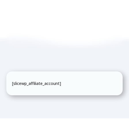
minél több foglalást és vásárlást generálj!
Kezdd el most, és ne feledd: minden foglalás és
vásárlás után garantált jutalékot kapsz! Hajrá!
[slicewp_affiliate_account]