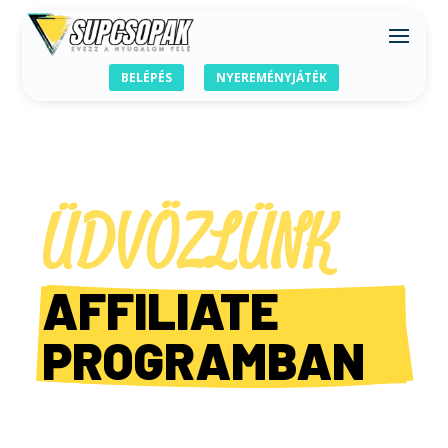
BELÉPÉS
NYEREMÉNYJÁTÉK
ÜDVÖZLÜNK
AFFILIATE 
PROGRAMBAN
KERESS PÉNZT A SUP CSOPAK